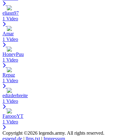
eliasn97
1 Video
Amar
1 Video
HoneyPuu
1 Video
Repaz
1 Video
edizderbreite
1 Video
FaroooYT
1 Video
Copyright ©2026 legends.army. All rights reserved.
espend.de
|
llms.txt
|
Impressum