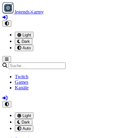
legends
⚔
army
Light
Dark
Auto
Twitch
Games
Kanäle
Light
Dark
Auto