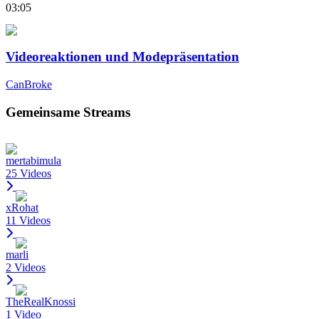
03:05
Videoreaktionen und Modepräsentation
CanBroke
Gemeinsame Streams
mertabimula
25 Videos
xRohat
11 Videos
marli
2 Videos
TheRealKnossi
1 Video