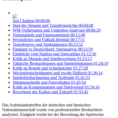
Just Chatting
00:00:00
Start des Streams und Transfergerüchte
00:04:08
WM-Vorhersagen und Underdog-Analysen
00:06:29
Nationalstolz und Fanengagement
00:12:49
Persönliches und Fußball-Identität
00:17:11
Transfernews und Spekulationen
00:23:52
Finnland vs Deutschland: Spielanalyse
00:53:59
Eindrücke vom Stadion und Atmosphäre
01:12:30
Kritik an Musiala und Spielbewertung
01:23:13
Taktische Beobachtungen und Spielerleistungen
01:24:19
Kritik an Regeln und Schiedsrichter
01:27:28
Wechselentscheidungen und zweite Halbzeit
01:36:14
Spielerbeobachtungen und Torfreude
01:41:53
Stimmungskritik und Fanverhalten
01:45:54
Kritik an Kommentatoren und Spielverlauf
01:54:16
Bewertung des Kaders und Zukunft
01:55:42
Das Aufeinandertreffen der deutschen und finnischen
Nationalmannschaft wurde von professionellen Beobachtern
analysiert. Einigkeit wurde bei der Bewertung der Spielweise