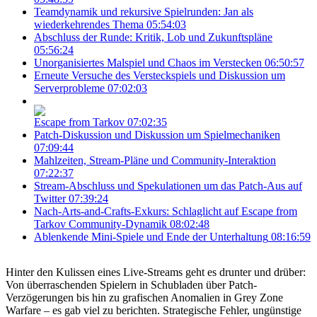
Teamdynamik und rekursive Spielrunden: Jan als
wiederkehrendes Thema
05:54:03
Abschluss der Runde: Kritik, Lob und Zukunftspläne
05:56:24
Unorganisiertes Malspiel und Chaos im Verstecken
06:50:57
Erneute Versuche des Versteckspiels und Diskussion um
Serverprobleme
07:02:03
Escape from Tarkov
07:02:35
Patch-Diskussion und Diskussion um Spielmechaniken
07:09:44
Mahlzeiten, Stream-Pläne und Community-Interaktion
07:22:37
Stream-Abschluss und Spekulationen um das Patch-Aus auf
Twitter
07:39:24
Nach-Arts-and-Crafts-Exkurs: Schlaglicht auf Escape from
Tarkov Community-Dynamik
08:02:48
Ablenkende Mini-Spiele und Ende der Unterhaltung
08:16:59
Hinter den Kulissen eines Live-Streams geht es drunter und drüber:
Von überraschenden Spielern in Schubladen über Patch-
Verzögerungen bis hin zu grafischen Anomalien in Grey Zone
Warfare – es gab viel zu berichten. Strategische Fehler, ungünstige