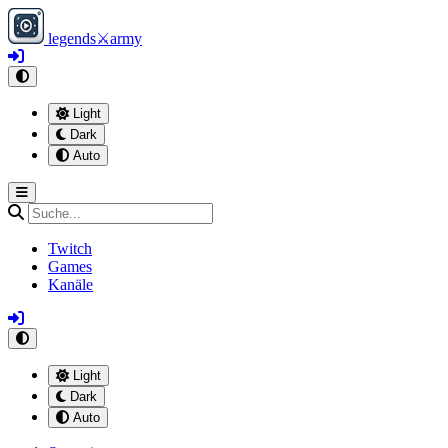
legends
⚔
army
Light
Dark
Auto
Twitch
Games
Kanäle
Light
Dark
Auto