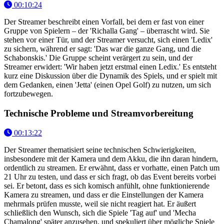
00:10:24
Der Streamer beschreibt einen Vorfall, bei dem er fast von einer
Gruppe von Spielern – der 'Richalla Gang' – überrascht wird. Sie
stehen vor einer Tür, und der Streamer versucht, sich einen 'Ledix'
zu sichern, während er sagt: 'Das war die ganze Gang, und die
Schabonskis.' Die Gruppe scheint verärgert zu sein, und der
Streamer erwidert: 'Wir haben jetzt erstmal einen Ledix.' Es entsteht
kurz eine Diskussion über die Dynamik des Spiels, und er spielt mit
dem Gedanken, einen 'Jetta' (einen Opel Golf) zu nutzen, um sich
fortzubewegen.
Technische Probleme und Streamvorbereitung
00:13:22
Der Streamer thematisiert seine technischen Schwierigkeiten,
insbesondere mit der Kamera und dem Akku, die ihn daran hindern,
ordentlich zu streamen. Er erwähnt, dass er vorhatte, einen Patch um
21 Uhr zu testen, und dass er sich fragt, ob das Event bereits vorbei
sei. Er betont, dass es sich komisch anfühlt, ohne funktionierende
Kamera zu streamen, und dass er die Einstellungen der Kamera
mehrmals prüfen musste, weil sie nicht reagiert hat. Er äußert
schließlich den Wunsch, sich die Spiele 'Tag auf' und 'Mecha
Chamalong' später anzusehen, und spekuliert über mögliche Spiele