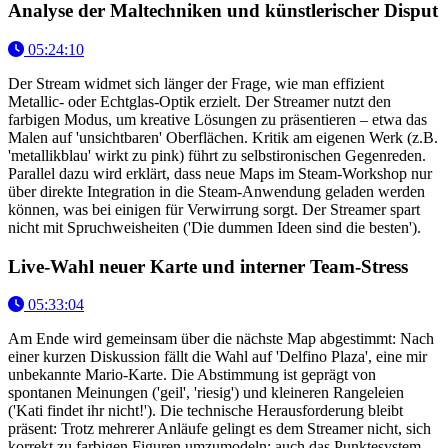
Analyse der Maltechniken und künstlerischer Disput
05:24:10
Der Stream widmet sich länger der Frage, wie man effizient
Metallic- oder Echtglas-Optik erzielt. Der Streamer nutzt den
farbigen Modus, um kreative Lösungen zu präsentieren – etwa das
Malen auf 'unsichtbaren' Oberflächen. Kritik am eigenen Werk (z.B.
'metallikblau' wirkt zu pink) führt zu selbstironischen Gegenreden.
Parallel dazu wird erklärt, dass neue Maps im Steam-Workshop nur
über direkte Integration in die Steam-Anwendung geladen werden
können, was bei einigen für Verwirrung sorgt. Der Streamer spart
nicht mit Spruchweisheiten ('Die dummen Ideen sind die besten').
Live-Wahl neuer Karte und interner Team-Stress
05:33:04
Am Ende wird gemeinsam über die nächste Map abgestimmt: Nach
einer kurzen Diskussion fällt die Wahl auf 'Delfino Plaza', eine mir
unbekannte Mario-Karte. Die Abstimmung ist geprägt von
spontanen Meinungen ('geil', 'riesig') und kleineren Rangeleien
('Kati findet ihr nicht!'). Die technische Herausforderung bleibt
präsent: Trotz mehrerer Anläufe gelingt es dem Streamer nicht, sich
korrekt zu farbigen Figuren umzumodeln; auch das Punktesystem