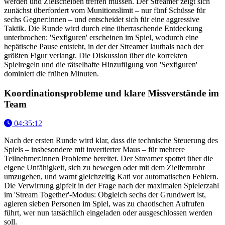
werden und Zielscheiben treffen müssen. Der Streamer zeigt sich
zunächst überfordert vom Munitionslimit – nur fünf Schüsse für
sechs Gegner:innen – und entscheidet sich für eine aggressive
Taktik. Die Runde wird durch eine überraschende Entdeckung
unterbrochen: 'Sexfiguren' erscheinen im Spiel, wodurch eine
hepätische Pause entsteht, in der der Streamer lauthals nach der
größten Figur verlangt. Die Diskussion über die korrekten
Spielregeln und die rätselhafte Hinzufügung von 'Sexfiguren'
dominiert die frühen Minuten.
Koordinationsprobleme und klare Missverstände im
Team
04:35:12
Nach der ersten Runde wird klar, dass die technische Steuerung des
Spiels – insbesondere mit invertierter Maus – für mehrere
Teilnehmer:innen Probleme bereitet. Der Streamer spottet über die
eigene Unfähigkeit, sich zu bewegen oder mit dem Zielfernrohr
umzugehen, und warnt gleichzeitig Kati vor automatischen Fehlern.
Die Verwirrung gipfelt in der Frage nach der maximalen Spielerzahl
im 'Stream Together'-Modus: Obgleich sechs der Grundwert ist,
agieren sieben Personen im Spiel, was zu chaotischen Aufrufen
führt, wer nun tatsächlich eingeladen oder ausgeschlossen werden
soll.