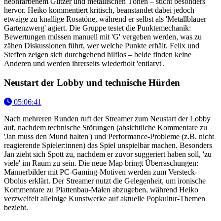
neonfarbenem Glitzer und metallischen Tönen – sticht besonders
hervor. Heiko kommentiert kritisch, beanstandet dabei jedoch
etwaige zu knallige Rosatöne, während er selbst als 'Metallblauer
Gartenzwerg' agiert. Die Gruppe testet die Punktemechanik:
Bewertungen müssen manuell mit 'G' vergeben werden, was zu
zähen Diskussionen führt, wer welche Punkte erhält. Felix und
Steffen zeigen sich durchgehend hilflos – beide finden keine
Anderen und werden ihrerseits wiederholt 'entlarvt'.
Neustart der Lobby und technische Hürden
05:06:41
Nach mehreren Runden ruft der Streamer zum Neustart der Lobby
auf, nachdem technische Störungen (absichtliche Kommentare zu
'Jan muss den Mund halten') und Performance-Probleme (z.B. nicht
reagierende Spieler:innen) das Spiel unspielbar machen. Besonders
Jan zieht sich Spott zu, nachdem er zuvor suggeriert haben soll, 'zu
viele' im Raum zu sein. Die neue Map bringt Überraschungen:
Männerbilder mit PC-Gaming-Motiven werden zum Versteck-
Obolus erklärt. Der Streamer nutzt die Gelegenheit, um ironische
Kommentare zu Plattenbau-Malen abzugeben, während Heiko
verzweifelt alleinige Kunstwerke auf aktuelle Popkultur-Themen
bezieht.