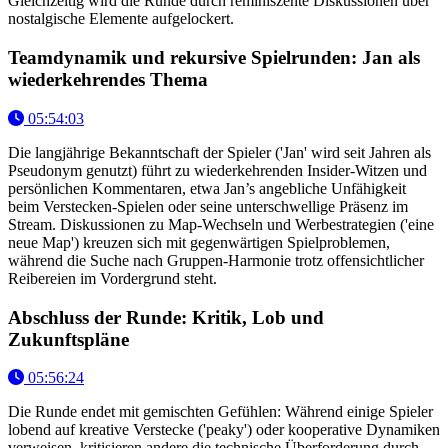
Gleichzeitig wird die Runde durch reminiszente Diskussionen über
nostalgische Elemente aufgelockert.
Teamdynamik und rekursive Spielrunden: Jan als
wiederkehrendes Thema
05:54:03
Die langjährige Bekanntschaft der Spieler ('Jan' wird seit Jahren als
Pseudonym genutzt) führt zu wiederkehrenden Insider-Witzen und
persönlichen Kommentaren, etwa Jan’s angebliche Unfähigkeit
beim Verstecken-Spielen oder seine unterschwellige Präsenz im
Stream. Diskussionen zu Map-Wechseln und Werbestrategien ('eine
neue Map') kreuzen sich mit gegenwärtigen Spielproblemen,
während die Suche nach Gruppen-Harmonie trotz offensichtlicher
Reibereien im Vordergrund steht.
Abschluss der Runde: Kritik, Lob und
Zukunftspläne
05:56:24
Die Runde endet mit gemischten Gefühlen: Während einige Spieler
lobend auf kreative Verstecke ('peaky') oder kooperative Dynamiken
verweisen, kritisieren andere die technische Überforderung durch