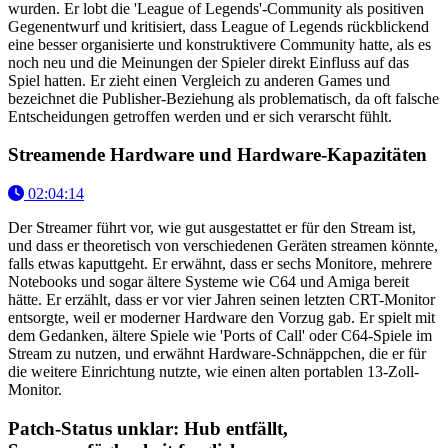
wurden. Er lobt die 'League of Legends'-Community als positiven
Gegenentwurf und kritisiert, dass League of Legends rückblickend
eine besser organisierte und konstruktivere Community hatte, als es
noch neu und die Meinungen der Spieler direkt Einfluss auf das
Spiel hatten. Er zieht einen Vergleich zu anderen Games und
bezeichnet die Publisher-Beziehung als problematisch, da oft falsche
Entscheidungen getroffen werden und er sich verarscht fühlt.
Streamende Hardware und Hardware-Kapazitäten
02:04:14
Der Streamer führt vor, wie gut ausgestattet er für den Stream ist,
und dass er theoretisch von verschiedenen Geräten streamen könnte,
falls etwas kaputtgeht. Er erwähnt, dass er sechs Monitore, mehrere
Notebooks und sogar ältere Systeme wie C64 und Amiga bereit
hätte. Er erzählt, dass er vor vier Jahren seinen letzten CRT-Monitor
entsorgte, weil er moderner Hardware den Vorzug gab. Er spielt mit
dem Gedanken, ältere Spiele wie 'Ports of Call' oder C64-Spiele im
Stream zu nutzen, und erwähnt Hardware-Schnäppchen, die er für
die weitere Einrichtung nutzte, wie einen alten portablen 13-Zoll-
Monitor.
Patch-Status unklar: Hub entfällt,