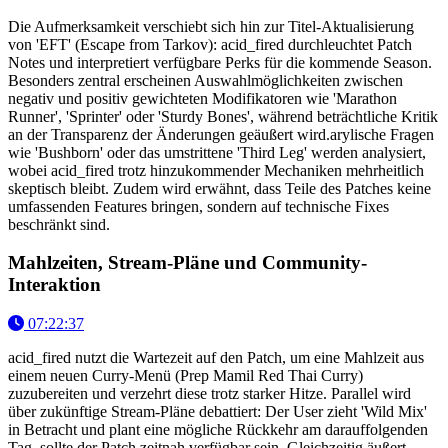
Die Aufmerksamkeit verschiebt sich hin zur Titel-Aktualisierung
von 'EFT' (Escape from Tarkov): acid_fired durchleuchtet Patch
Notes und interpretiert verfügbare Perks für die kommende Season.
Besonders zentral erscheinen Auswahlmöglichkeiten zwischen
negativ und positiv gewichteten Modifikatoren wie 'Marathon
Runner', 'Sprinter' oder 'Sturdy Bones', während beträchtliche Kritik
an der Transparenz der Änderungen geäußert wird.arylische Fragen
wie 'Bushborn' oder das umstrittene 'Third Leg' werden analysiert,
wobei acid_fired trotz hinzukommender Mechaniken mehrheitlich
skeptisch bleibt. Zudem wird erwähnt, dass Teile des Patches keine
umfassenden Features bringen, sondern auf technische Fixes
beschränkt sind.
Mahlzeiten, Stream-Pläne und Community-
Interaktion
07:22:37
acid_fired nutzt die Wartezeit auf den Patch, um eine Mahlzeit aus
einem neuen Curry-Menü (Prep Mamil Red Thai Curry)
zuzubereiten und verzehrt diese trotz starker Hitze. Parallel wird
über zukünftige Stream-Pläne debattiert: Der User zieht 'Wild Mix'
in Betracht und plant eine mögliche Rückkehr am darauffolgenden
Tag, sollte der Patch zeitnah verfügbar sein. Gleichzeitig äußert