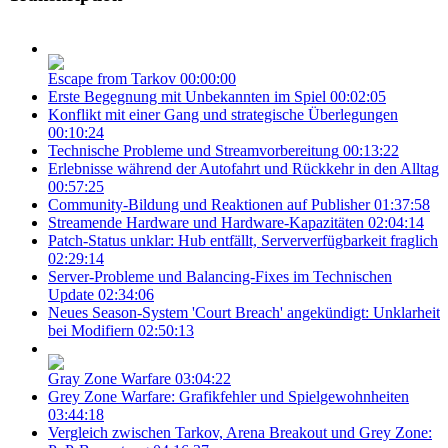
Escape from Tarkov
00:00:00
Erste Begegnung mit Unbekannten im Spiel
00:02:05
Konflikt mit einer Gang und strategische Überlegungen
00:10:24
Technische Probleme und Streamvorbereitung
00:13:22
Erlebnisse während der Autofahrt und Rückkehr in den Alltag
00:57:25
Community-Bildung und Reaktionen auf Publisher
01:37:58
Streamende Hardware und Hardware-Kapazitäten
02:04:14
Patch-Status unklar: Hub entfällt, Serververfügbarkeit fraglich
02:29:14
Server-Probleme und Balancing-Fixes im Technischen
Update
02:34:06
Neues Season-System 'Court Breach' angekündigt: Unklarheit
bei Modifiern
02:50:13
Gray Zone Warfare
03:04:22
Grey Zone Warfare: Grafikfehler und Spielgewohnheiten
03:44:18
Vergleich zwischen Tarkov, Arena Breakout und Grey Zone: