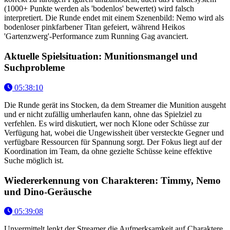
(1000+ Punkte werden als 'bodenlos' bewertet) wird falsch
interpretiert. Die Runde endet mit einem Szenenbild: Nemo wird als
bodenloser pinkfarbener Titan gefeiert, während Heikos
'Gartenzwerg'-Performance zum Running Gag avanciert.
Aktuelle Spielsituation: Munitionsmangel und
Suchprobleme
05:38:10
Die Runde gerät ins Stocken, da dem Streamer die Munition ausgeht
und er nicht zufällig umherlaufen kann, ohne das Spielziel zu
verfehlen. Es wird diskutiert, wer noch Klone oder Schüsse zur
Verfügung hat, wobei die Ungewissheit über versteckte Gegner und
verfügbare Ressourcen für Spannung sorgt. Der Fokus liegt auf der
Koordination im Team, da ohne gezielte Schüsse keine effektive
Suche möglich ist.
Wiedererkennung von Charakteren: Timmy, Nemo
und Dino-Geräusche
05:39:08
Unvermittelt lenkt der Streamer die Aufmerksamkeit auf Charaktere