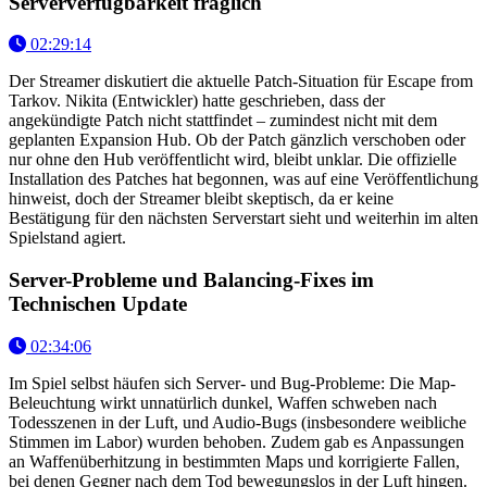
Serververfügbarkeit fraglich
02:29:14
Der Streamer diskutiert die aktuelle Patch-Situation für Escape from
Tarkov. Nikita (Entwickler) hatte geschrieben, dass der
angekündigte Patch nicht stattfindet – zumindest nicht mit dem
geplanten Expansion Hub. Ob der Patch gänzlich verschoben oder
nur ohne den Hub veröffentlicht wird, bleibt unklar. Die offizielle
Installation des Patches hat begonnen, was auf eine Veröffentlichung
hinweist, doch der Streamer bleibt skeptisch, da er keine
Bestätigung für den nächsten Serverstart sieht und weiterhin im alten
Spielstand agiert.
Server-Probleme und Balancing-Fixes im
Technischen Update
02:34:06
Im Spiel selbst häufen sich Server- und Bug-Probleme: Die Map-
Beleuchtung wirkt unnatürlich dunkel, Waffen schweben nach
Todesszenen in der Luft, und Audio-Bugs (insbesondere weibliche
Stimmen im Labor) wurden behoben. Zudem gab es Anpassungen
an Waffenüberhitzung in bestimmten Maps und korrigierte Fallen,
bei denen Gegner nach dem Tod bewegungslos in der Luft hingen.