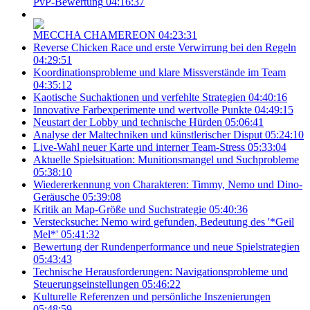
PvP-Bewertung
04:16:37
MECCHA CHAMEREON
04:23:31
Reverse Chicken Race und erste Verwirrung bei den Regeln
04:29:51
Koordinationsprobleme und klare Missverstände im Team
04:35:12
Kaotische Suchaktionen und verfehlte Strategien
04:40:16
Innovative Farbexperimente und wertvolle Punkte
04:49:15
Neustart der Lobby und technische Hürden
05:06:41
Analyse der Maltechniken und künstlerischer Disput
05:24:10
Live-Wahl neuer Karte und interner Team-Stress
05:33:04
Aktuelle Spielsituation: Munitionsmangel und Suchprobleme
05:38:10
Wiedererkennung von Charakteren: Timmy, Nemo und Dino-
Geräusche
05:39:08
Kritik an Map-Größe und Suchstrategie
05:40:36
Verstecksuche: Nemo wird gefunden, Bedeutung des '*Geil
Mel*'
05:41:32
Bewertung der Rundenperformance und neue Spielstrategien
05:43:43
Technische Herausforderungen: Navigationsprobleme und
Steuerungseinstellungen
05:46:22
Kulturelle Referenzen und persönliche Inszenierungen
05:48:59