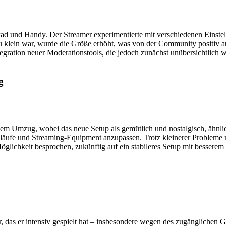
Pad und Handy. Der Streamer experimentierte mit verschiedenen Einste
st zu klein war, wurde die Größe erhöht, was von der Community pos
tegration neuer Moderationstools, die jedoch zunächst unübersichtlich
g
 dem Umzug, wobei das neue Setup als gemütlich und nostalgisch, ähnl
äufe und Streaming-Equipment anzupassen. Trotz kleinerer Probleme mi
lichkeit besprochen, zukünftig auf ein stabileres Setup mit besserem
or, das er intensiv gespielt hat – insbesondere wegen des zugänglich