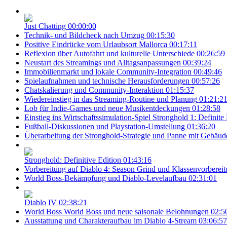
Just Chatting
00:00:00
Technik- und Bildcheck nach Umzug
00:15:30
Positive Eindrücke vom Urlaubsort Mallorca
00:17:11
Reflexion über Autofahrt und kulturelle Unterschiede
00:26:59
Neustart des Streamings und Alltagsanpassungen
00:39:24
Immobilienmarkt und lokale Community-Integration
00:49:46
Spielaufnahmen und technische Herausforderungen
00:57:26
Chatskalierung und Community-Interaktion
01:15:37
Wiedereinstieg in das Streaming-Routine und Planung
01:21:2
Lob für Indie-Games und neue Musikentdeckungen
01:28:58
Einstieg ins Wirtschaftssimulation-Spiel Stronghold 1: Definite
Fußball-Diskussionen und Playstation-Umstellung
01:36:20
Überarbeitung der Stronghold-Strategie und Panne mit Gebäud
Stronghold: Definitive Edition
01:43:16
Vorbereitung auf Diablo 4: Season Grind und Klassenvorberei
World Boss-Bekämpfung und Diablo-Levelaufbau
02:31:01
Diablo IV
02:38:21
World Boss World Boss und neue saisonale Belohnungen
02:5
Ausstattung und Charakteraufbau im Diablo 4-Stream
03:06:57