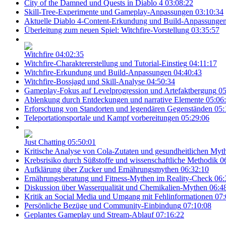
City of the Damned und Quests in Diablo 4
03:08:22
Skill-Tree-Experimente und Gameplay-Anpassungen
03:10:34
Aktuelle Diablo 4-Content-Erkundung und Build-Anpassunge
Überleitung zum neuen Spiel: Witchfire-Vorstellung
03:35:57
Witchfire
04:02:35
Witchfire-Charaktererstellung und Tutorial-Einstieg
04:11:17
Witchfire-Erkundung und Build-Anpassungen
04:40:43
Witchfire-Bossjagd und Skill-Analyse
04:50:34
Gameplay-Fokus auf Levelprogression und Artefaktbergung
05
Ablenkung durch Entdeckungen und narrative Elemente
05:06
Erforschung von Standorten und legendären Gegenständen
05:
Teleportationsportale und Kampf vorbereitungen
05:29:06
Just Chatting
05:50:01
Kritische Analyse von Cola-Zutaten und gesundheitlichen Myt
Krebsrisiko durch Süßstoffe und wissenschaftliche Methodik
0
Aufklärung über Zucker und Ernährungsmythen
06:32:10
Ernährungsberatung und Fitness-Mythen im Reality-Check
06:
Diskussion über Wasserqualität und Chemikalien-Mythen
06:4
Kritik an Social Media und Umgang mit Fehlinformationen
07:
Persönliche Bezüge und Community-Einbindung
07:10:08
Geplantes Gameplay und Stream-Ablauf
07:16:22