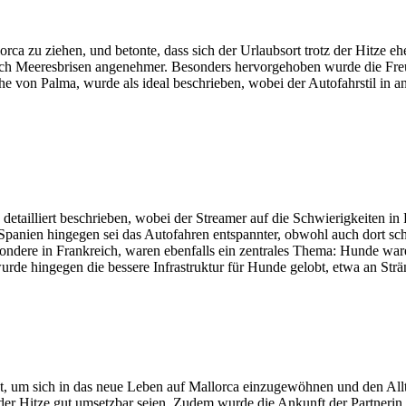
rca zu ziehen, und betonte, dass sich der Urlaubsort trotz der Hitze e
h Meeresbrisen angenehmer. Besonders hervorgehoben wurde die Freund
 von Palma, wurde als ideal beschrieben, wobei der Autofahrstil in a
tailliert beschrieben, wobei der Streamer auf die Schwierigkeiten in 
Spanien hingegen sei das Autofahren entspannter, obwohl auch dort sc
ndere in Frankreich, waren ebenfalls ein zentrales Thema: Hunde ware
urde hingegen die bessere Infrastruktur für Hunde gelobt, etwa an Str
 um sich in das neue Leben auf Mallorca einzugewöhnen und den Allta
der Hitze gut umsetzbar seien. Zudem wurde die Ankunft der Partnerin 