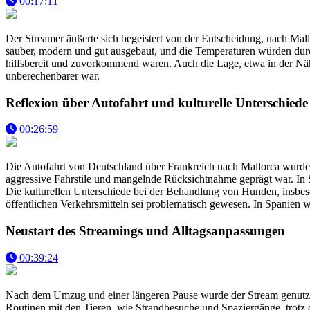
00:17:11
Der Streamer äußerte sich begeistert von der Entscheidung, nach Mallo
sauber, modern und gut ausgebaut, und die Temperaturen würden durc
hilfsbereit und zuvorkommend waren. Auch die Lage, etwa in der Nähe
unberechenbarer war.
Reflexion über Autofahrt und kulturelle Unterschiede
00:26:59
Die Autofahrt von Deutschland über Frankreich nach Mallorca wurde de
aggressive Fahrstile und mangelnde Rücksichtnahme geprägt war. In 
Die kulturellen Unterschiede bei der Behandlung von Hunden, insbeso
öffentlichen Verkehrsmitteln sei problematisch gewesen. In Spanien w
Neustart des Streamings und Alltagsanpassungen
00:39:24
Nach dem Umzug und einer längeren Pause wurde der Stream genutzt,
Routinen mit den Tieren, wie Strandbesuche und Spaziergänge, trotz 