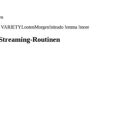
en
ARIETY️LootenMorgen!️nitrado !emma !more
Streaming-Routinen