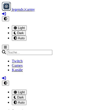
legends
⚔
army
Light
Dark
Auto
Twitch
Games
Kanäle
Light
Dark
Auto