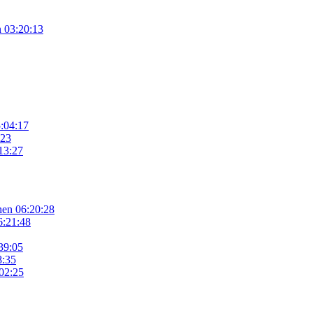
n
03:20:13
:04:17
:23
13:27
hen
06:20:28
6:21:48
39:05
8:35
02:25