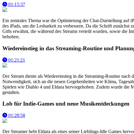
01:15:37
Ein zentrales Thema war die Optimierung der Chat-Darstellung auf i
des iPads, um die Lesbarkeit zu verbessern. Da die Schrift zunäch
Gifts erwähnt, die während des Streams verteilt wurden, sowie die In
behoben.
Wiedereinstieg in das Streaming-Routine und Planun
01:21:21
Der Stream diente als Wiedereinstieg in die Streaming-Routine nach
Notwendigkeit, sich an die neuen Gegebenheiten wie Klima, Tagesabl
Spielen wie Diablo 4 und Eldara hervorgehoben. Zudem wurde die Mög
gestalten.
Lob für Indie-Games und neue Musikentdeckungen
01:28:58
Der Streamer hebt Eldara als eines seiner Lieblings-Idle Games herv