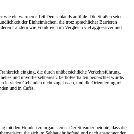
her wie ein wärmerer Teil Deutschlands anfühle. Die Straßen seien
lichkeit der Einheimischen, die trotz sprachlicher Barrieren
nderen Ländern wie Frankreich im Vergleich viel aggressiver und
Frankreich einging, die durch unübersichtliche Verkehrsführung,
hnelles und unvorhersehbares Überholverhalten beobachtet wurde.
n in vielen Gebäuden nicht zugelassen, und die Orientierung mit
änden und in Cafés.
g mit den Hunden zu organisieren. Der Streamer betonte, dass die
thematisiert, die sich im Sabbatjahr befand und nach anstrengenden