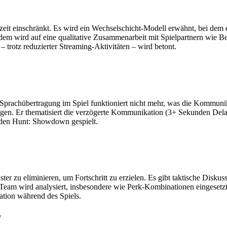
amzeit einschränkt. Es wird ein Wechselschicht-Modell erwähnt, bei dem 
dem wird auf eine qualitative Zusammenarbeit mit Spielpartnern wie B
– trotz reduzierter Streaming-Aktivitäten – wird betont.
rachübertragung im Spiel funktioniert nicht mehr, was die Kommunika
egen. Er thematisiert die verzögerte Kommunikation (3+ Sekunden Delay
nden Hunt: Showdown gespielt.
er zu eliminieren, um Fortschritt zu erzielen. Es gibt taktische Disk
 Team wird analysiert, insbesondere wie Perk-Kombinationen eingeset
tion während des Spiels.
e