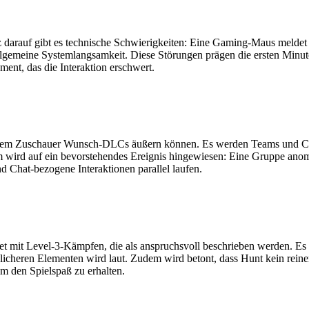
 darauf gibt es technische Schwierigkeiten: Eine Gaming-Maus meldet 
allgemeine Systemlangsamkeit. Diese Störungen prägen die ersten Mi
ent, das die Interaktion erschwert.
 dem Zuschauer Wunsch-DLCs äußern können. Es werden Teams und Ch
wird auf ein bevorstehendes Ereignis hingewiesen: Eine Gruppe anomeni
Chat-bezogene Interaktionen parallel laufen.
 mit Level-3-Kämpfen, die als anspruchsvoll beschrieben werden. Es gi
dlicheren Elementen wird laut. Zudem wird betont, dass Hunt kein reiner 
m den Spielspaß zu erhalten.