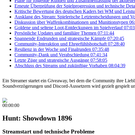
Pläne für folgende Runden und Zusammenfassung der aktuelle
Erneute Überprüfung der Spielprogression und technische Deta
Kritische Bewertung des deutschen Kaders bei WM und Leistu
Ausklang des Stream: Spielerische Letztentscheidungen und Vo
Diskussion über Waffenkombinationen und Munitionstypen
06
Goldene und seltene Loot-Entdeckungen im Spielverlauf
07:03
Persönliche Updates und familiäre Themen
07:11:44
Spannende Endrunden und strategische Kämpfe
07:20:45
Community-Interaktion und Ehrgefühlsbotschaft
07:28:40
Resilienz in der Woche und Finalrunden
07:35:48
Community-Dank und Verabschiedung
07:41:34
Letzte Züge und strategische Ausgänge
07:58:05
Abschluss des Streams und zukünftige Vorhaben
08:04:39
Ein Streamer startet ein Giveaway, bei dem die Community ihre Lie
Soundverzögerungen und Discord-Aussetzern wird gezielt gespielt un
00:00:00
Hunt: Showdown 1896
Streamstart und technische Probleme