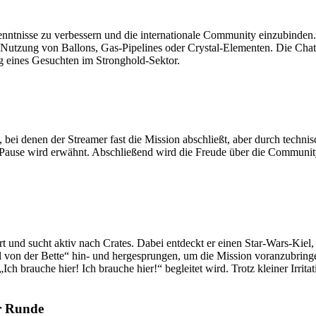
kenntnisse zu verbessern und die internationale Community einzubinde
tzung von Ballons, Gas-Pipelines oder Crystal-Elementen. Die Chat-T
g eines Gesuchten im Stronghold-Sektor.
bei denen der Streamer fast die Mission abschließt, aber durch technis
te-Pause wird erwähnt. Abschließend wird die Freude über die Communi
t und sucht aktiv nach Crates. Dabei entdeckt er einen Star-Wars-Kiel,
on der Bette“ hin- und hergesprungen, um die Mission voranzubringen
brauche hier! Ich brauche hier!“ begleitet wird. Trotz kleiner Irritat
r Runde