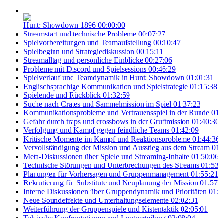
Hunt: Showdown 1896
00:00:00
Streamstart und technische Probleme
00:07:27
Spielvorbereitungen und Teamaufstellung
00:10:47
Spielbeginn und Strategiediskussion
00:15:11
Streamalltag und persönliche Einblicke
00:27:06
Probleme mit Discord und Spielsessions
00:46:29
Spielverlauf und Teamdynamik in Hunt: Showdown
01:01:31
Englischsprachige Kommunikation und Spielstrategie
01:15:38
Spielende und Rückblick
01:32:59
Suche nach Crates und Sammelmission im Spiel
01:37:23
Kommunikationsprobleme und Vertrauensspiel in der Runde
01
Gefahr durch traps und crossbows in der Gruftmission
01:40:3
Verfolgung und Kampf gegen feindliche Teams
01:42:09
Kritische Momente im Kampf und Reaktionsprobleme
01:44:3
Vervollständigung der Mission und Ausstieg aus dem Stream
0
Meta-Diskussionen über Spiele und Streaming-Inhalte
01:50:0
Technische Störungen und Unterbrechungen des Streams
01:53
Planungen für Vorhersagen und Gruppenmanagement
01:55:21
Rekrutierung für Substitute und Neuplanung der Mission
01:57
Interne Diskussionen über Gruppendynamik und Prioritäten
01
Neue Soundeffekte und Unterhaltungselemente
02:02:31
Weiterführung der Gruppenspiele und Kistentaktik
02:05:01
Taktische Konfrontationen und Lootverteilung
02:08:04