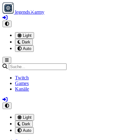
legends
⚔
army
Light
Dark
Auto
Twitch
Games
Kanäle
Light
Dark
Auto