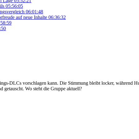
n Lage
05:52:21
ils
05:56:05
ngsvergleich
06:01:48
rfreude auf neue Inhalte
06:36:32
:58:59
:50
blings-DLCs vorschlagen kann. Die Stimmung bleibt locker, während H
d getauscht. Wo steht die Gruppe aktuell?