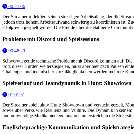
00:27:06
Der Streamer reflektiert seinen stressigen Arbeitsalltag, der die Stre
jedoch trotz hohem Arbeitsaufwand schwierig zu koordinieren ist. Zu
erfolgreich gespielt wurde. Die Freude über die etablierte Community 
Probleme mit Discord und Spielsessions
00:46:29
Schwerwiegende technische Probleme mit Discord kommen auf: Die Sp
trotz dieser Hürden weiterzuspielen, muss aber mehrfach Pausen einl
Challenges und technischer Unzulänglichkeiten werden mehrere Ru
Spielverlauf und Teamdynamik in Hunt: Showdown
01:01:31
Der Streamer spielt aktiv Hunt: Showdown und versucht gezielt, Monst
sowie über Perks wie Resilienz und Vulture. Die Dynamik in seinem
und notwendige Medikamenteneinnahme unterstreichen die Stresssitua
Englischsprachige Kommunikation und Spielstrategi