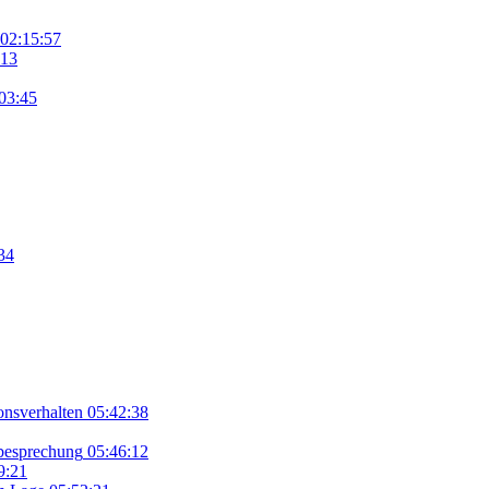
02:15:57
:13
03:45
34
onsverhalten
05:42:38
hbesprechung
05:46:12
9:21