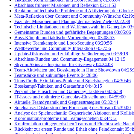
Abschluss früherer Missionen und Reflexion
02:11:53
Reaktion auf technische Probleme und Aktivierung der Glocke
Meta-Reflexion über Content und Community-Wünsche
02:19
Fazit der Missionen und Planung der nächsten Ziele
02:22:38
Technische Limitationen und Waffenauswahl im Gameplay
03:
Gemeinsame Runden und gefährliche Begegnungen
03:05:06
Boss-Kämpfe und taktische Vorbereitungen
03:08:53
Intensive Teamkämpfe und Loot-Scouting
03:20:56
Wettbewerbe und Community-Interaktion
03:37:56
Update-Diskussion und zukünftige Veränderungen
03:58:18
Abschluss-Runden und Community-Engagement
04:12:15
Skyrim-Skins als Inspiration für Giveaway
04:24:03
Team-Aktivitäten und Bosskämpfe in Hunt: Showdown
04:25:
Teamstärke und zukünftige Events
04:28:06
Tipps für die Extraktions-Punkte und Spielstrategien
04:30:46
Bosskampf-Taktiken und Gastauftritt
04:43:15
Persönliche Einsichten und Gameplay-Taktiken
04:56:58
IT-Issues und optimierte Gameplay-Einstellungen
04:59:00
Aktuelle Teamdynamik und Gegnerstrategien
05:32:44
Spielpause: Diskussion über Fortsetzung des Stream
05:39:00
Analyse der Spielmechanik: Gegnerische Aktionen und Kollisi
Koordinationsprobleme und Teamgeschehen
05:44:12
Konfrontation mit gegnerischen Teams und Flucht sowie Nac
Rückkehr zur ersten Runde und Erhalt ohne Feindkontakt
05:4