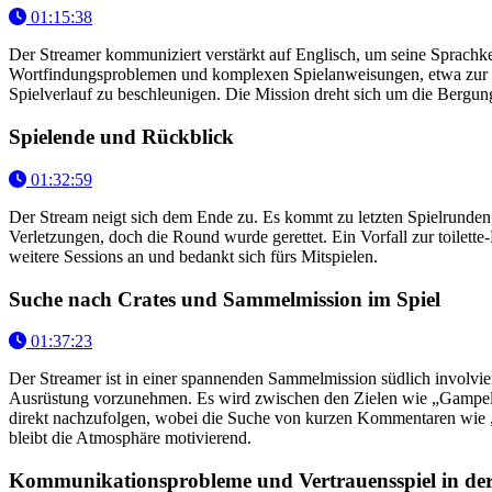
01:15:38
Der Streamer kommuniziert verstärkt auf Englisch, um seine Sprach
Wortfindungsproblemen und komplexen Spielanweisungen, etwa zur Nu
Spielverlauf zu beschleunigen. Die Mission dreht sich um die Bergun
Spielende und Rückblick
01:32:59
Der Stream neigt sich dem Ende zu. Es kommt zu letzten Spielrunden, 
Verletzungen, doch die Round wurde gerettet. Ein Vorfall zur toilet
weitere Sessions an und bedankt sich fürs Mitspielen.
Suche nach Crates und Sammelmission im Spiel
01:37:23
Der Streamer ist in einer spannenden Sammelmission südlich involvier
Ausrüstung vorzunehmen. Es wird zwischen den Zielen wie „Gampel v
direkt nachzufolgen, wobei die Suche von kurzen Kommentaren wie „Ich 
bleibt die Atmosphäre motivierend.
Kommunikationsprobleme und Vertrauensspiel in de