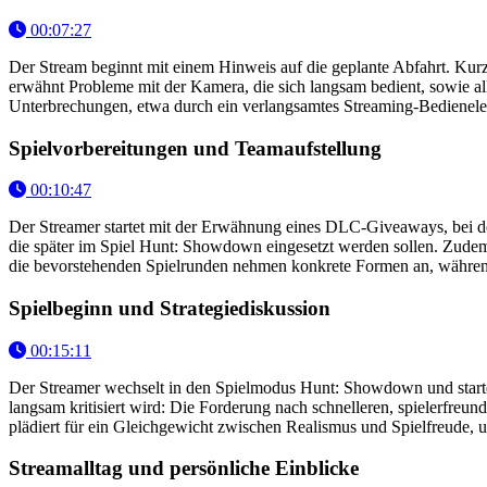
00:07:27
Der Stream beginnt mit einem Hinweis auf die geplante Abfahrt. Kurz
erwähnt Probleme mit der Kamera, die sich langsam bedient, sowie 
Unterbrechungen, etwa durch ein verlangsamtes Streaming-Bedienelem
Spielvorbereitungen und Teamaufstellung
00:10:47
Der Streamer startet mit der Erwähnung eines DLC-Giveaways, bei
die später im Spiel Hunt: Showdown eingesetzt werden sollen. Zudem 
die bevorstehenden Spielrunden nehmen konkrete Formen an, während 
Spielbeginn und Strategiediskussion
00:15:11
Der Streamer wechselt in den Spielmodus Hunt: Showdown und startet
langsam kritisiert wird: Die Forderung nach schnelleren, spielerfreun
plädiert für ein Gleichgewicht zwischen Realismus und Spielfreude, u
Streamalltag und persönliche Einblicke