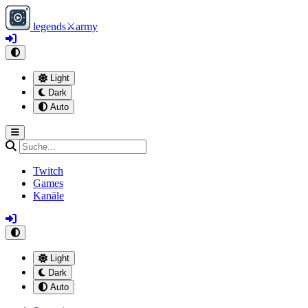
legends
⚔
army
Light
Dark
Auto
Twitch
Games
Kanäle
Light
Dark
Auto