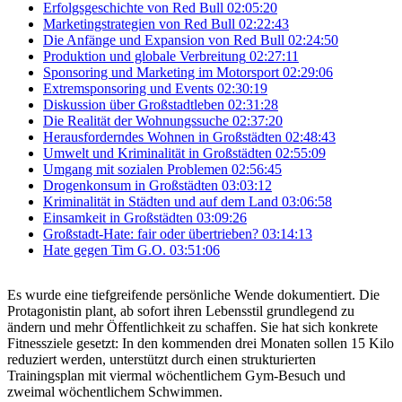
Erfolgsgeschichte von Red Bull
02:05:20
Marketingstrategien von Red Bull
02:22:43
Die Anfänge und Expansion von Red Bull
02:24:50
Produktion und globale Verbreitung
02:27:11
Sponsoring und Marketing im Motorsport
02:29:06
Extremsponsoring und Events
02:30:19
Diskussion über Großstadtleben
02:31:28
Die Realität der Wohnungssuche
02:37:20
Herausforderndes Wohnen in Großstädten
02:48:43
Umwelt und Kriminalität in Großstädten
02:55:09
Umgang mit sozialen Problemen
02:56:45
Drogenkonsum in Großstädten
03:03:12
Kriminalität in Städten und auf dem Land
03:06:58
Einsamkeit in Großstädten
03:09:26
Großstadt-Hate: fair oder übertrieben?
03:14:13
Hate gegen Tim G.O.
03:51:06
Es wurde eine tiefgreifende persönliche Wende dokumentiert. Die
Protagonistin plant, ab sofort ihren Lebensstil grundlegend zu
ändern und mehr Öffentlichkeit zu schaffen. Sie hat sich konkrete
Fitnessziele gesetzt: In den kommenden drei Monaten sollen 15 Kilo
reduziert werden, unterstützt durch einen strukturierten
Trainingsplan mit viermal wöchentlichem Gym-Besuch und
zweimal wöchentlichem Schwimmen.