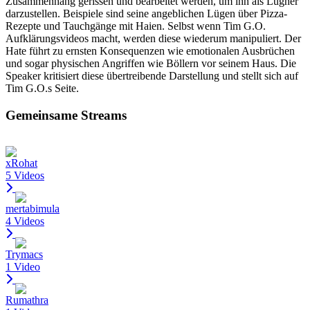
Zusammenhang gerissen und bearbeitet werden, um ihn als Lügner
darzustellen. Beispiele sind seine angeblichen Lügen über Pizza-
Rezepte und Tauchgänge mit Haien. Selbst wenn Tim G.O.
Aufklärungsvideos macht, werden diese wiederum manipuliert. Der
Hate führt zu ernsten Konsequenzen wie emotionalen Ausbrüchen
und sogar physischen Angriffen wie Böllern vor seinem Haus. Die
Speaker kritisiert diese übertreibende Darstellung und stellt sich auf
Tim G.O.s Seite.
Gemeinsame Streams
xRohat
5 Videos
mertabimula
4 Videos
Trymacs
1 Video
Rumathra