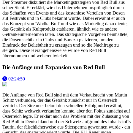
Der Streamer diskutiert die Marketingstrategien von Red Bull aus
seiner Sicht. Er erklärt, wie das Unternehmen ursprünglich durch
das Schaffen von Events und das kostenlose Verteilen von Dosen
auf Festivals und in Clubs bekannt wurde. Dabei erwähnt er auch
das Konzept von 'Wodka Bull' und wie das Marketing dazu diente,
das Getränk als Kultprodukt etablieren, ähnlich wie es andere
Getränkeunternehmen taten. Das strategische Vorgehen beinhaltete,
die Dosen sichtbar in Clubs und Bars zu platzieren, um den
Eindruck der Beliebtheit zu erzeugen und so die Nachfrage zu
steigern. Diese Herangehensweise wurde von Red Bull
übernommen und weiterentwickelt.
Die Anfänge und Expansion von Red Bull
02:24:50
Die Anfänge von Red Bull sind mit dem Verkaufsrecht von Martin
Schitz verbunden, der das Getränk zunächst nur in Österreich
vertrieb. Der Streamer betont den schnellen Erfolg und erwähnt,
dass Schitz weltweit verkaufen konnte, aber den Fokus zunächst auf
Österreich legte. Er erklärt auch das Problem mit der Zulassung von
Red Bull in Deutschland und der Schweiz aufgrund des Inhaltsstoffs
Taurin, der fälschlicherweise aus Stiersperma gewonnen wurde - ein
Gerücht, das später widerlegt wurde. Die EU-Regelungen