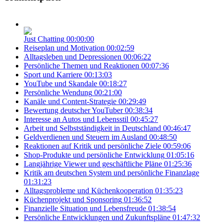
Just Chatting
00:00:00
Reiseplan und Motivation
00:02:59
Alltagsleben und Depressionen
00:06:22
Persönliche Themen und Reaktionen
00:07:36
Sport und Karriere
00:13:03
YouTube und Skandale
00:18:27
Persönliche Wendung
00:21:00
Kanäle und Content-Strategie
00:29:49
Bewertung deutscher YouTuber
00:38:34
Interesse an Autos und Lebensstil
00:45:27
Arbeit und Selbstständigkeit in Deutschland
00:46:47
Geldverdienen und Steuern im Ausland
00:48:50
Reaktionen auf Kritik und persönliche Ziele
00:59:06
Shop-Produkte und persönliche Entwicklung
01:05:16
Langjährige Viewer und geschäftliche Pläne
01:25:36
Kritik am deutschen System und persönliche Finanzlage
01:31:23
Alltagsprobleme und Küchenkooperation
01:35:23
Küchenprojekt und Sponsoring
01:36:52
Finanzielle Situation und Lebensfreude
01:38:54
Persönliche Entwicklungen und Zukunftspläne
01:47:32