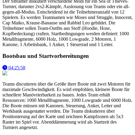
Der Streamer diskutiert verschiedene Modi für ein Sea of Thieves-
Turnier, darunter 2vs2-Kämpfe, Auslosung von Teams oder ein all-
gegen-all-Modus. Entscheidend ist die Teilnehmeranzahl von 12
Spielern. Es werden Teamnamen wie Moses und Struggle, Innocent,
Cap Maiko, Krause-Banause und Rabbid Leo gebildet. Die
Teilnehmer sollen Team-Outfits aus Stoff (Hoodie, Hose,
Kopfbedeckung) craften. Startbedingungen werden definiert: 1000
Metallfragmente, 6000 Holz, 1000 Lowgrade, 2 Motoren, 1
Kanone, 1 Arbeitsbank, 1 Anker, 1 Steuerrad und 1 Leiter.
Bootsbau und Startvorbereitungen
04:25:58
Teams discutieren über die Größe ihrer Boote mit zwei Motoren für
maximale Geschwindigkeit. Es wird empfohlen, kleinere Boote für
schnellere Manövrierbarkeit zu bauen. Jedes Team erhält
Ressourcen: 1000 Metallfragmente, 1000 Lowgrade und 6000 Holz.
Die Boote müssen mit Kanonen, Steuerung, Anker, Leiter und
Werkbank ausgestattet werden. Die Teams diskutieren über
Positionierung auf der Karte und zeichnen Kampfzonen als 5x3
Raster im Spiel vor. Abenddämmerung wird als Startzeit des
Turniers angesetzt.