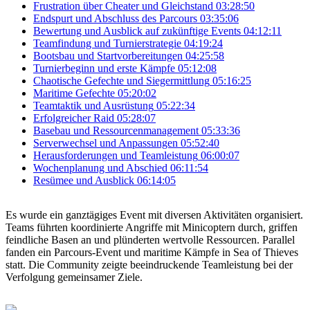
Frustration über Cheater und Gleichstand
03:28:50
Endspurt und Abschluss des Parcours
03:35:06
Bewertung und Ausblick auf zukünftige Events
04:12:11
Teamfindung und Turnierstrategie
04:19:24
Bootsbau und Startvorbereitungen
04:25:58
Turnierbeginn und erste Kämpfe
05:12:08
Chaotische Gefechte und Siegermittlung
05:16:25
Maritime Gefechte
05:20:02
Teamtaktik und Ausrüstung
05:22:34
Erfolgreicher Raid
05:28:07
Basebau und Ressourcenmanagement
05:33:36
Serverwechsel und Anpassungen
05:52:40
Herausforderungen und Teamleistung
06:00:07
Wochenplanung und Abschied
06:11:54
Resümee und Ausblick
06:14:05
Es wurde ein ganztägiges Event mit diversen Aktivitäten organisiert.
Teams führten koordinierte Angriffe mit Minicoptern durch, griffen
feindliche Basen an und plünderten wertvolle Ressourcen. Parallel
fanden ein Parcours-Event und maritime Kämpfe in Sea of Thieves
statt. Die Community zeigte beeindruckende Teamleistung bei der
Verfolgung gemeinsamer Ziele.