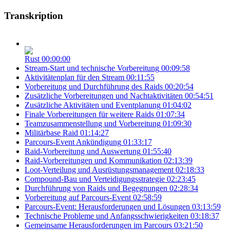
Transkription
Rust
00:00:00
Stream-Start und technische Vorbereitung
00:09:58
Aktivitätenplan für den Stream
00:11:55
Vorbereitung und Durchführung des Raids
00:20:54
Zusätzliche Vorbereitungen und Nachtaktivitäten
00:54:51
Zusätzliche Aktivitäten und Eventplanung
01:04:02
Finale Vorbereitungen für weitere Raids
01:07:34
Teamzusammenstellung und Vorbereitung
01:09:30
Militärbase Raid
01:14:27
Parcours-Event Ankündigung
01:33:17
Raid-Vorbereitung und Auswertung
01:55:40
Raid-Vorbereitungen und Kommunikation
02:13:39
Loot-Verteilung und Ausrüstungsmanagement
02:18:33
Compound-Bau und Verteidigungsstrategie
02:23:45
Durchführung von Raids und Begegnungen
02:28:34
Vorbereitung auf Parcours-Event
02:58:59
Parcours-Event: Herausforderungen und Lösungen
03:13:59
Technische Probleme und Anfangsschwierigkeiten
03:18:37
Gemeinsame Herausforderungen im Parcours
03:21:50