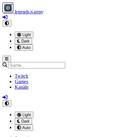
legends
⚔
army
Light
Dark
Auto
Twitch
Games
Kanäle
Light
Dark
Auto