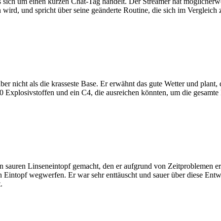
es sich um einen kurzen Chat-Tag handelt. Der Streamer hat mögliche
wird, und spricht über seine geänderte Routine, die sich im Vergleich 
 aber nicht als die krasseste Base. Er erwähnt das gute Wetter und plan
0 Explosivstoffen und ein C4, die ausreichen könnten, um die gesamte
n sauren Linseneintopf gemacht, den er aufgrund von Zeitproblemen erst
ten Eintopf wegwerfen. Er war sehr enttäuscht und sauer über diese Ent
.