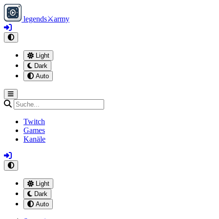
legends
⚔
army
Light
Dark
Auto
Twitch
Games
Kanäle
Light
Dark
Auto