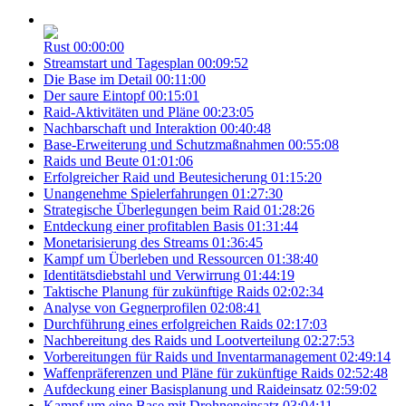
Rust
00:00:00
Streamstart und Tagesplan
00:09:52
Die Base im Detail
00:11:00
Der saure Eintopf
00:15:01
Raid-Aktivitäten und Pläne
00:23:05
Nachbarschaft und Interaktion
00:40:48
Base-Erweiterung und Schutzmaßnahmen
00:55:08
Raids und Beute
01:01:06
Erfolgreicher Raid und Beutesicherung
01:15:20
Unangenehme Spielerfahrungen
01:27:30
Strategische Überlegungen beim Raid
01:28:26
Entdeckung einer profitablen Basis
01:31:44
Monetarisierung des Streams
01:36:45
Kampf um Überleben und Ressourcen
01:38:40
Identitätsdiebstahl und Verwirrung
01:44:19
Taktische Planung für zukünftige Raids
02:02:34
Analyse von Gegnerprofilen
02:08:41
Durchführung eines erfolgreichen Raids
02:17:03
Nachbereitung des Raids und Lootverteilung
02:27:53
Vorbereitungen für Raids und Inventarmanagement
02:49:14
Waffenpräferenzen und Pläne für zukünftige Raids
02:52:48
Aufdeckung einer Basisplanung und Raideinsatz
02:59:02
Kampf um eine Base mit Drohneneinsatz
03:04:11