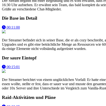
Der Stream beginnt mit einer Begrüßung und es wird erwähnt, dass 
16:30 Uhr aufstehen. Er erwähnt sein Team, das bald komplett da sein 
Grüße an verschiedene Chat-Mitglieder.
Die Base im Detail
00:11:00
Der Streamer befindet sich in seiner Base, die er als cozy beschreibt,
Upgrades und es gibt eine beträchtliche Menge an Ressourcen wie 60
da einige Elemente nicht vollständig aufgerüstet wurden.
Der saure Eintopf
00:15:01
Der Streamer berichtet von einem unglücklichen Vorfall: Er hatte eine
essen wollte, stellte er fest, dass er sauer war und musste den gesam
oder 10x Server und ihre Unterschiede im Vergleich zum Vanilla-Rust
Raid-Aktivitäten und Pläne