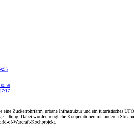
9:55
00:58
27:17
ie eine Zuckerrohrfarm, urbane Infrastruktur und ein futuristisches UF
estaltung. Dabei wurden mögliche Kooperationen mit anderen Streamer
orld-of-Warcraft-Kochprojekt.