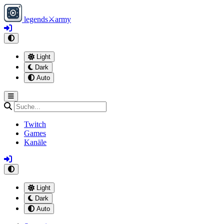
legends
⚔
army
Light
Dark
Auto
Twitch
Games
Kanäle
Light
Dark
Auto