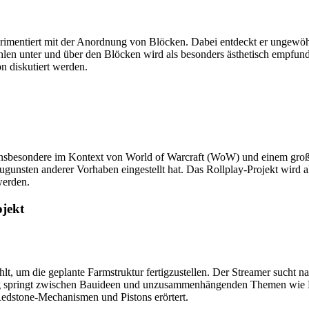
rimentiert mit der Anordnung von Blöcken. Dabei entdeckt er ungewöhn
ahlen unter und über den Blöcken wird als besonders ästhetisch empfun
n diskutiert werden.
n, insbesondere im Kontext von World of Warcraft (WoW) und einem groß
zugunsten anderer Vorhaben eingestellt hat. Das Rollplay-Projekt wird 
werden.
jekt
hlt, um die geplante Farmstruktur fertigzustellen. Der Streamer sucht n
ung springt zwischen Bauideen und unzusammenhängenden Themen wie Es
edstone-Mechanismen und Pistons erörtert.