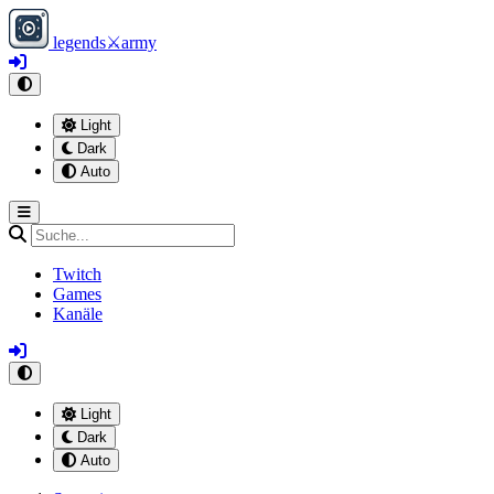
legends
⚔
army
Light
Dark
Auto
Twitch
Games
Kanäle
Light
Dark
Auto