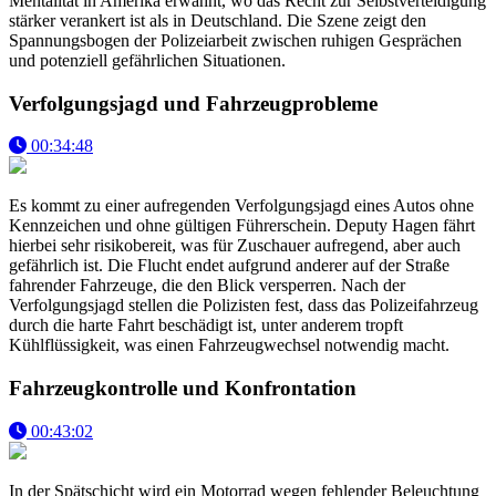
Mentalität in Amerika erwähnt, wo das Recht zur Selbstverteidigung
stärker verankert ist als in Deutschland. Die Szene zeigt den
Spannungsbogen der Polizeiarbeit zwischen ruhigen Gesprächen
und potenziell gefährlichen Situationen.
Verfolgungsjagd und Fahrzeugprobleme
00:34:48
Es kommt zu einer aufregenden Verfolgungsjagd eines Autos ohne
Kennzeichen und ohne gültigen Führerschein. Deputy Hagen fährt
hierbei sehr risikobereit, was für Zuschauer aufregend, aber auch
gefährlich ist. Die Flucht endet aufgrund anderer auf der Straße
fahrender Fahrzeuge, die den Blick versperren. Nach der
Verfolgungsjagd stellen die Polizisten fest, dass das Polizeifahrzeug
durch die harte Fahrt beschädigt ist, unter anderem tropft
Kühlflüssigkeit, was einen Fahrzeugwechsel notwendig macht.
Fahrzeugkontrolle und Konfrontation
00:43:02
In der Spätschicht wird ein Motorrad wegen fehlender Beleuchtung