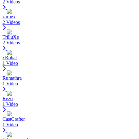
2 Videos
zarbex
2 Videos
TrilluXe
2 Videos
xRohat
1 Video
Rumathra
1 Video
Rezo
1 Video
CastCrafter
1 Video