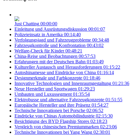
Just Chatting
00:00:00
Einleitung und Ausrüstungsdiskussion
00:01:07
Polizeieinsatz in Amerika
00:14:40
Verfolgungsjagd und Fahrzeugprobleme
00:34:48
Fahrzeugkontrolle und Konfrontation
00:43:02
Welfare-Check für Kinder
00:48:21
China-Reise und Beobachtungen
00:57:53
Erfahrungen mit der Deutschen Bahn
01:03:49
Kultureller Austausch und Herausforderungen
01:15:22
Autoshinamesse und Eindrücke von China
01:16:14
Designmerkmale und Farbkonzepte
01:18:46
Innovative Technologien und Innenraumgestaltung
01:21:36
Neue Hersteller und Sportwagen
01:29:23
Umbauten und Luxussegment
01:35:54
Elektrobusse und alternative Fahrzeugkonzepte
01:51:55
Europäische Hersteller und ihre Präsenz
01:54:27
Technische Innovationen bei Porsche
02:06:52
Eindrücke von Chinas Automobilindustrie
02:15:30
Besichtigung des BYD Flagship Stores
02:18:23
Vergleich von chinesischen Premiummarken
02:23:06
Technische Innovationen bei Yang Wang
02:30:01