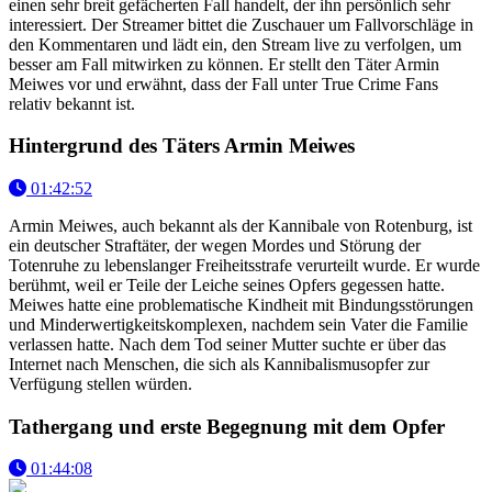
einen sehr breit gefächerten Fall handelt, der ihn persönlich sehr
interessiert. Der Streamer bittet die Zuschauer um Fallvorschläge in
den Kommentaren und lädt ein, den Stream live zu verfolgen, um
besser am Fall mitwirken zu können. Er stellt den Täter Armin
Meiwes vor und erwähnt, dass der Fall unter True Crime Fans
relativ bekannt ist.
Hintergrund des Täters Armin Meiwes
01:42:52
Armin Meiwes, auch bekannt als der Kannibale von Rotenburg, ist
ein deutscher Straftäter, der wegen Mordes und Störung der
Totenruhe zu lebenslanger Freiheitsstrafe verurteilt wurde. Er wurde
berühmt, weil er Teile der Leiche seines Opfers gegessen hatte.
Meiwes hatte eine problematische Kindheit mit Bindungsstörungen
und Minderwertigkeitskomplexen, nachdem sein Vater die Familie
verlassen hatte. Nach dem Tod seiner Mutter suchte er über das
Internet nach Menschen, die sich als Kannibalismusopfer zur
Verfügung stellen würden.
Tathergang und erste Begegnung mit dem Opfer
01:44:08