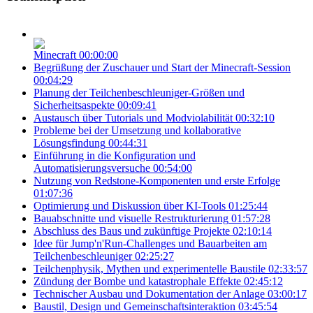
Minecraft
00:00:00
Begrüßung der Zuschauer und Start der Minecraft-Session
00:04:29
Planung der Teilchenbeschleuniger-Größen und
Sicherheitsaspekte
00:09:41
Austausch über Tutorials und Modviolabilität
00:32:10
Probleme bei der Umsetzung und kollaborative
Lösungsfindung
00:44:31
Einführung in die Konfiguration und
Automatisierungsversuche
00:54:00
Nutzung von Redstone-Komponenten und erste Erfolge
01:07:36
Optimierung und Diskussion über KI-Tools
01:25:44
Bauabschnitte und visuelle Restrukturierung
01:57:28
Abschluss des Baus und zukünftige Projekte
02:10:14
Idee für Jump'n'Run-Challenges und Bauarbeiten am
Teilchenbeschleuniger
02:25:27
Teilchenphysik, Mythen und experimentelle Baustile
02:33:57
Zündung der Bombe und katastrophale Effekte
02:45:12
Technischer Ausbau und Dokumentation der Anlage
03:00:17
Baustil, Design und Gemeinschaftsinteraktion
03:45:54