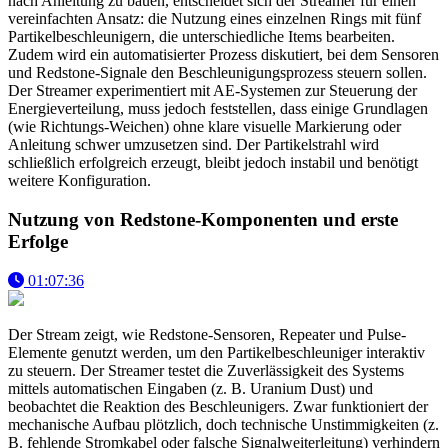
nach Anleitung zu bauen, entscheidet sich der Streamer für einen
vereinfachten Ansatz: die Nutzung eines einzelnen Rings mit fünf
Partikelbeschleunigern, die unterschiedliche Items bearbeiten.
Zudem wird ein automatisierter Prozess diskutiert, bei dem Sensoren
und Redstone-Signale den Beschleunigungsprozess steuern sollen.
Der Streamer experimentiert mit AE-Systemen zur Steuerung der
Energieverteilung, muss jedoch feststellen, dass einige Grundlagen
(wie Richtungs-Weichen) ohne klare visuelle Markierung oder
Anleitung schwer umzusetzen sind. Der Partikelstrahl wird
schließlich erfolgreich erzeugt, bleibt jedoch instabil und benötigt
weitere Konfiguration.
Nutzung von Redstone-Komponenten und erste
Erfolge
01:07:36
Der Stream zeigt, wie Redstone-Sensoren, Repeater und Pulse-
Elemente genutzt werden, um den Partikelbeschleuniger interaktiv
zu steuern. Der Streamer testet die Zuverlässigkeit des Systems
mittels automatischen Eingaben (z. B. Uranium Dust) und
beobachtet die Reaktion des Beschleunigers. Zwar funktioniert der
mechanische Aufbau plötzlich, doch technische Unstimmigkeiten (z.
B. fehlende Stromkabel oder falsche Signalweiterleitung) verhindern