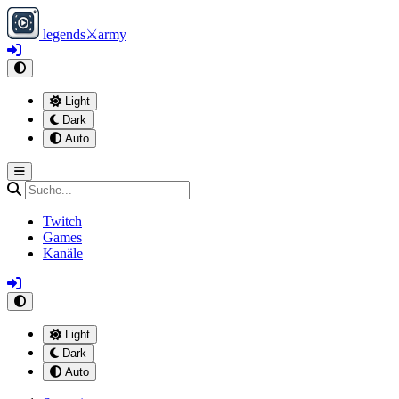
legends
⚔
army
Light
Dark
Auto
Twitch
Games
Kanäle
Light
Dark
Auto