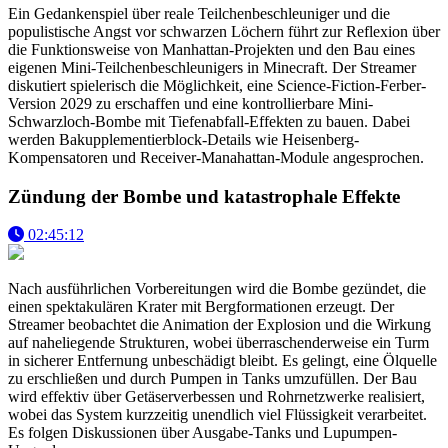
Ein Gedankenspiel über reale Teilchenbeschleuniger und die
populistische Angst vor schwarzen Löchern führt zur Reflexion über
die Funktionsweise von Manhattan-Projekten und den Bau eines
eigenen Mini-Teilchenbeschleunigers in Minecraft. Der Streamer
diskutiert spielerisch die Möglichkeit, eine Science-Fiction-Ferber-
Version 2029 zu erschaffen und eine kontrollierbare Mini-
Schwarzloch-Bombe mit Tiefenabfall-Effekten zu bauen. Dabei
werden Bakupplementierblock-Details wie Heisenberg-
Kompensatoren und Receiver-Manahattan-Module angesprochen.
Zündung der Bombe und katastrophale Effekte
02:45:12
Nach ausführlichen Vorbereitungen wird die Bombe gezündet, die
einen spektakulären Krater mit Bergformationen erzeugt. Der
Streamer beobachtet die Animation der Explosion und die Wirkung
auf naheliegende Strukturen, wobei überraschenderweise ein Turm
in sicherer Entfernung unbeschädigt bleibt. Es gelingt, eine Ölquelle
zu erschließen und durch Pumpen in Tanks umzufüllen. Der Bau
wird effektiv über Getäserverbessen und Rohrnetzwerke realisiert,
wobei das System kurzzeitig unendlich viel Flüssigkeit verarbeitet.
Es folgen Diskussionen über Ausgabe-Tanks und Lupumpen-