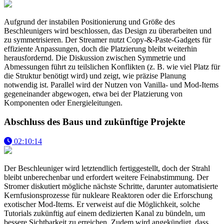
Aufgrund der instabilen Positionierung und Größe des
Beschleunigers wird beschlossen, das Design zu überarbeiten und
zu symmetrisieren. Der Streamer nutzt Copy-&-Paste-Gadgets für
effiziente Anpassungen, doch die Platzierung bleibt weiterhin
herausfordernd. Die Diskussion zwischen Symmetrie und
Abmessungen führt zu teilslichen Konflikten (z. B. wie viel Platz für
die Struktur benötigt wird) und zeigt, wie präzise Planung
notwendig ist. Parallel wird der Nutzen von Vanilla- und Mod-Items
gegeneinander abgewogen, etwa bei der Platzierung von
Komponenten oder Energieleitungen.
Abschluss des Baus und zukünftige Projekte
02:10:14
Der Beschleuniger wird letztendlich fertiggestellt, doch der Strahl
bleibt unberechenbar und erfordert weitere Feinabstimmung. Der
Stromer diskutiert mögliche nächste Schritte, darunter automatisierte
Kernfusionsprozesse für nukleare Reaktoren oder die Erforschung
exotischer Mod-Items. Er verweist auf die Möglichkeit, solche
Tutorials zukünftig auf einem dedizierten Kanal zu bündeln, um
bessere Sichtbarkeit zu erreichen. Zudem wird angekündigt, dass