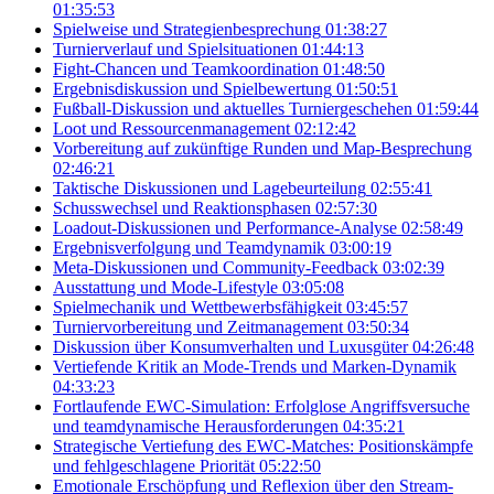
01:35:53
Spielweise und Strategienbesprechung
01:38:27
Turnierverlauf und Spielsituationen
01:44:13
Fight-Chancen und Teamkoordination
01:48:50
Ergebnisdiskussion und Spielbewertung
01:50:51
Fußball-Diskussion und aktuelles Turniergeschehen
01:59:44
Loot und Ressourcenmanagement
02:12:42
Vorbereitung auf zukünftige Runden und Map-Besprechung
02:46:21
Taktische Diskussionen und Lagebeurteilung
02:55:41
Schusswechsel und Reaktionsphasen
02:57:30
Loadout-Diskussionen und Performance-Analyse
02:58:49
Ergebnisverfolgung und Teamdynamik
03:00:19
Meta-Diskussionen und Community-Feedback
03:02:39
Ausstattung und Mode-Lifestyle
03:05:08
Spielmechanik und Wettbewerbsfähigkeit
03:45:57
Turniervorbereitung und Zeitmanagement
03:50:34
Diskussion über Konsumverhalten und Luxusgüter
04:26:48
Vertiefende Kritik an Mode-Trends und Marken-Dynamik
04:33:23
Fortlaufende EWC-Simulation: Erfolglose Angriffsversuche
und teamdynamische Herausforderungen
04:35:21
Strategische Vertiefung des EWC-Matches: Positionskämpfe
und fehlgeschlagene Priorität
05:22:50
Emotionale Erschöpfung und Reflexion über den Stream-