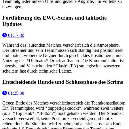
Teammitglieder nutzen Ultis und gezielte Angriffe, um Vorteile zu
erzwingen.
Fortführung des EWC-Scrims und taktische
Updates
01:17:30
Während des laufenden Matches verschärft sich die Atmosphäre.
Der Streamer und sein Team müssen sich ständig neu positionieren
und looten, wobei die Gegner durch geschicktes Positionieren und
Nutzung des *Ultimates* Druck aufbauen. Die Kommunikation ist
intensiv, und Versuche, den *Clash* (PA) strategisch einzusetzen,
scheitern fast durch technische Latenz.
Entscheidende Runde und Schlussphase des Scrims
01:25:38
Gegen Ende des Matches verschlechtert sich die Teamkonstellation:
Ein Teammitglied wird *trapped/geknockt*, während zwei weitere
(u. a. *Top bank*, *Bottom*) hochgehalten werden. Der Streamer
versucht verzweifelt, seine Position zu verteidigen und loot zu
retten, doch die Situation wird zunehmend aussichtslos – am Ende
steht ein 1-8-Rang durch knappe Fragmente der Teamleistung.