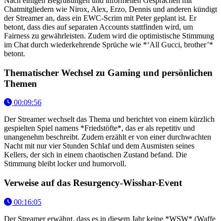
Nach einigen Begrüßungen und informellen Gesprächen mit
Chatmitgliedern wie Nirox, Alex, Erzo, Dennis und anderen kündigt
der Streamer an, dass ein EWC-Scrim mit Peter geplant ist. Er
betont, dass dies auf separaten Accounts stattfinden wird, um
Fairness zu gewährleisten. Zudem wird die optimistische Stimmung
im Chat durch wiederkehrende Sprüche wie *‘All Gucci, brother’*
betont.
Thematischer Wechsel zu Gaming und persönlichen
Themen
00:09:56
Der Streamer wechselt das Thema und berichtet von einem kürzlich
gespielten Spiel namens *Friedstöfte*, das er als repetitiv und
unangenehm beschreibt. Zudem erzählt er von einer durchwachten
Nacht mit nur vier Stunden Schlaf und dem Ausmisten seines
Kellers, der sich in einem chaotischen Zustand befand. Die
Stimmung bleibt locker und humorvoll.
Verweise auf das Resurgency-Wisshar-Event
00:16:05
Der Streamer erwähnt, dass es in diesem Jahr keine *WSW* (Waffe