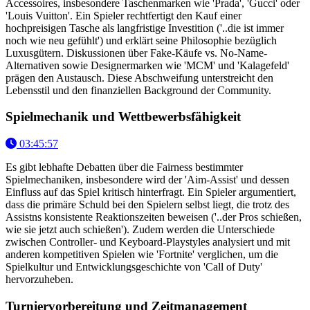
Accessoires, insbesondere Taschenmarken wie 'Prada', 'Gucci' oder
'Louis Vuitton'. Ein Spieler rechtfertigt den Kauf einer
hochpreisigen Tasche als langfristige Investition ('..die ist immer
noch wie neu gefühlt') und erklärt seine Philosophie bezüglich
Luxusgütern. Diskussionen über Fake-Käufe vs. No-Name-
Alternativen sowie Designermarken wie 'MCM' und 'Kalagefeld'
prägen den Austausch. Diese Abschweifung unterstreicht den
Lebensstil und den finanziellen Background der Community.
Spielmechanik und Wettbewerbsfähigkeit
03:45:57
Es gibt lebhafte Debatten über die Fairness bestimmter
Spielmechaniken, insbesondere wird der 'Aim-Assist' und dessen
Einfluss auf das Spiel kritisch hinterfragt. Ein Spieler argumentiert,
dass die primäre Schuld bei den Spielern selbst liegt, die trotz des
Assistns konsistente Reaktionszeiten beweisen ('..der Pros schießen,
wie sie jetzt auch schießen'). Zudem werden die Unterschiede
zwischen Controller- und Keyboard-Playstyles analysiert und mit
anderen kompetitiven Spielen wie 'Fortnite' verglichen, um die
Spielkultur und Entwicklungsgeschichte von 'Call of Duty'
hervorzuheben.
Turniervorbereitung und Zeitmanagement