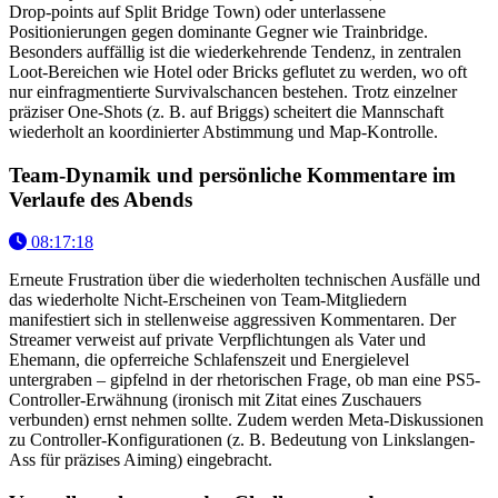
Drop-points auf Split Bridge Town) oder unterlassene
Positionierungen gegen dominante Gegner wie Trainbridge.
Besonders auffällig ist die wiederkehrende Tendenz, in zentralen
Loot-Bereichen wie Hotel oder Bricks geflutet zu werden, wo oft
nur einfragmentierte Survivalschancen bestehen. Trotz einzelner
präziser One-Shots (z. B. auf Briggs) scheitert die Mannschaft
wiederholt an koordinierter Abstimmung und Map-Kontrolle.
Team-Dynamik und persönliche Kommentare im
Verlaufe des Abends
08:17:18
Erneute Frustration über die wiederholten technischen Ausfälle und
das wiederholte Nicht-Erscheinen von Team-Mitgliedern
manifestiert sich in stellenweise aggressiven Kommentaren. Der
Streamer verweist auf private Verpflichtungen als Vater und
Ehemann, die opferreiche Schlafenszeit und Energielevel
untergraben – gipfelnd in der rhetorischen Frage, ob man eine PS5-
Controller-Erwähnung (ironisch mit Zitat eines Zuschauers
verbunden) ernst nehmen sollte. Zudem werden Meta-Diskussionen
zu Controller-Konfigurationen (z. B. Bedeutung von Linkslangen-
Ass für präzises Aiming) eingebracht.