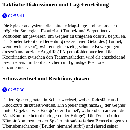
Taktische Diskussionen und Lagebeurteilung
02:55:41
Die Spieler analysieren die aktuelle Map-Lage und besprechen
mögliche Strategien. Es wird auf Tunnel- und Serpentinen-
Positionen hingewiesen, um Gegner zu umgehen oder zu begrüßen.
Ein Spieler betont die Bedeutung des sicheren Geländes ('Tunnel,
wenn welche sein'), während gleichzeitig schnelle Bewegungen
('resen') und gezielte Angriffe ('PA') empfohlen werden. Die
Koordination zwischen den Teammitgliedern wird als entscheidend
beschrieben, um Loot zu sichern und günstige Positionen
einzunehmen.
Schusswechsel und Reaktionsphasen
02:57:30
Einige Spieler geraten in Schusswechsel, wobei Todesfälle und
Knockouts diskutiert werden. Ein Spieler fragt nachردد der Gegner
hinter Objekten wie 'Bridge' oder 'Tunnel', während ein anderer die
Map-Kontrolle betont ('ich geh unter Bridge'). Die Dynamik der
Kämpfe kommentiert der Spieler mit sarkastischen Bemerkungen zu
Überlebenschancen ('Bruder, niemand stirbt') und shared seiner