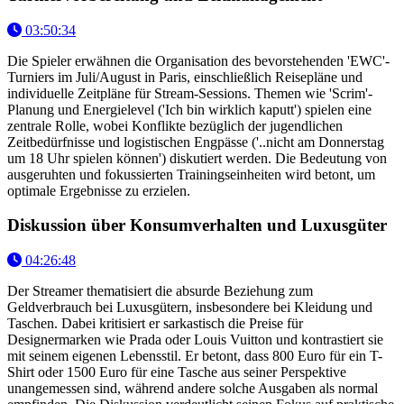
03:50:34
Die Spieler erwähnen die Organisation des bevorstehenden 'EWC'-
Turniers im Juli/August in Paris, einschließlich Reisepläne und
individuelle Zeitpläne für Stream-Sessions. Themen wie 'Scrim'-
Planung und Energielevel ('Ich bin wirklich kaputt') spielen eine
zentrale Rolle, wobei Konflikte bezüglich der jugendlichen
Zeitbedürfnisse und logistischen Engpässe ('..nicht am Donnerstag
um 18 Uhr spielen können') diskutiert werden. Die Bedeutung von
ausgeruhten und fokussierten Trainingseinheiten wird betont, um
optimale Ergebnisse zu erzielen.
Diskussion über Konsumverhalten und Luxusgüter
04:26:48
Der Streamer thematisiert die absurde Beziehung zum
Geldverbrauch bei Luxusgütern, insbesondere bei Kleidung und
Taschen. Dabei kritisiert er sarkastisch die Preise für
Designermarken wie Prada oder Louis Vuitton und kontrastiert sie
mit seinem eigenen Lebensstil. Er betont, dass 800 Euro für ein T-
Shirt oder 1500 Euro für eine Tasche aus seiner Perspektive
unangemessen sind, während andere solche Ausgaben als normal