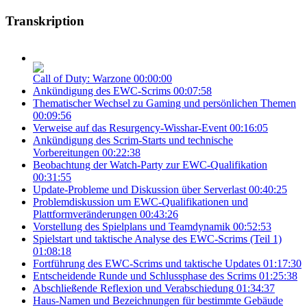
Transkription
Call of Duty: Warzone
00:00:00
Ankündigung des EWC-Scrims
00:07:58
Thematischer Wechsel zu Gaming und persönlichen Themen
00:09:56
Verweise auf das Resurgency-Wisshar-Event
00:16:05
Ankündigung des Scrim-Starts und technische
Vorbereitungen
00:22:38
Beobachtung der Watch-Party zur EWC-Qualifikation
00:31:55
Update-Probleme und Diskussion über Serverlast
00:40:25
Problemdiskussion um EWC-Qualifikationen und
Plattformveränderungen
00:43:26
Vorstellung des Spielplans und Teamdynamik
00:52:53
Spielstart und taktische Analyse des EWC-Scrims (Teil 1)
01:08:18
Fortführung des EWC-Scrims und taktische Updates
01:17:30
Entscheidende Runde und Schlussphase des Scrims
01:25:38
Abschließende Reflexion und Verabschiedung
01:34:37
Haus-Namen und Bezeichnungen für bestimmte Gebäude