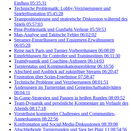
Einfluss
05:35:31
Technische Problematik: Lobby-Verzögerungen und
Spielerfrustration
05:45:28
Teampositionierung und strategische Diskussion während des
Spiels
05:57:03
Ping-Problematik und Gunfight-Verluste
05:59:53
Map-Analyse und Taktische Fehler
06:02:02
Streamer-Einstellungen und Equipment-Erwähnungen
06:05:28
Reise nach Paris und Turnier-Vorbereitungen
06:08:09
Empfehlungen für Controller und Trainingstipps
06:11:30
Teamdynamik und Coaching-Anfragen
06:14:03
Turnierstatus und Kommunikationsprobleme
06:16:56
Abschied und Ausblick auf zukünftige Streams
06:20:47
Frustration über Scrim-Ergebnisse
07:58:47
Technische Probleme und Verzögerungen
08:01:51
Änderungen im Turnierplan und Gemeinschaftsaktivitäten
08:04:11
In-Game-Strategien und Pannen in heißen Runden
08:09:52
Team-Dynamik und persönliche Kommentare im Verlaufe des
Abends
08:17:18
Vorstellung kommender Challenges und Communities-
Anmerkungen
08:22:56
Konfrontation und Social-Media-Diskussionen
08:39:08
Abschließende Turnierrunden und Sieg bei Platz 13
08:54:56