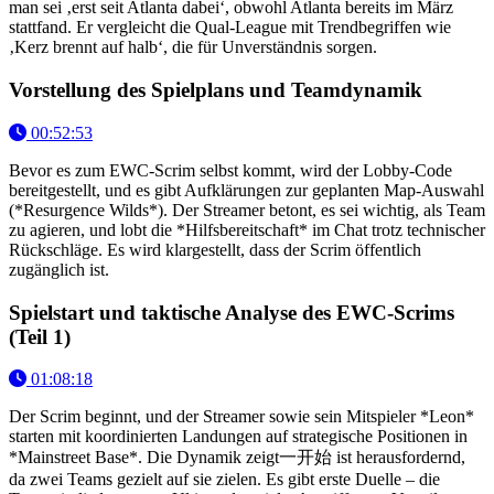
man sei ‚erst seit Atlanta dabei‘, obwohl Atlanta bereits im März
stattfand. Er vergleicht die Qual-League mit Trendbegriffen wie
‚Kerz brennt auf halb‘, die für Unverständnis sorgen.
Vorstellung des Spielplans und Teamdynamik
00:52:53
Bevor es zum EWC-Scrim selbst kommt, wird der Lobby-Code
bereitgestellt, und es gibt Aufklärungen zur geplanten Map-Auswahl
(*Resurgence Wilds*). Der Streamer betont, es sei wichtig, als Team
zu agieren, und lobt die *Hilfsbereitschaft* im Chat trotz technischer
Rückschläge. Es wird klargestellt, dass der Scrim öffentlich
zugänglich ist.
Spielstart und taktische Analyse des EWC-Scrims
(Teil 1)
01:08:18
Der Scrim beginnt, und der Streamer sowie sein Mitspieler *Leon*
starten mit koordinierten Landungen auf strategische Positionen in
*Mainstreet Base*. Die Dynamik zeigt一开始 ist herausfordernd,
da zwei Teams gezielt auf sie zielen. Es gibt erste Duelle – die