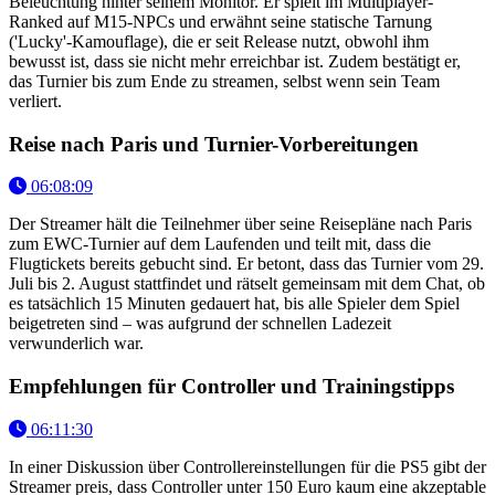
Beleuchtung hinter seinem Monitor. Er spielt im Multiplayer-
Ranked auf M15-NPCs und erwähnt seine statische Tarnung
('Lucky'-Kamouflage), die er seit Release nutzt, obwohl ihm
bewusst ist, dass sie nicht mehr erreichbar ist. Zudem bestätigt er,
das Turnier bis zum Ende zu streamen, selbst wenn sein Team
verliert.
Reise nach Paris und Turnier-Vorbereitungen
06:08:09
Der Streamer hält die Teilnehmer über seine Reisepläne nach Paris
zum EWC-Turnier auf dem Laufenden und teilt mit, dass die
Flugtickets bereits gebucht sind. Er betont, dass das Turnier vom 29.
Juli bis 2. August stattfindet und rätselt gemeinsam mit dem Chat, ob
es tatsächlich 15 Minuten gedauert hat, bis alle Spieler dem Spiel
beigetreten sind – was aufgrund der schnellen Ladezeit
verwunderlich war.
Empfehlungen für Controller und Trainingstipps
06:11:30
In einer Diskussion über Controllereinstellungen für die PS5 gibt der
Streamer preis, dass Controller unter 150 Euro kaum eine akzeptable