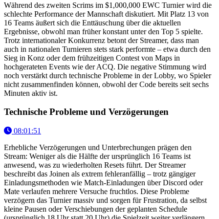
Während des zweiten Scrims im $1,000,000 EWC Turnier wird die
schlechte Performance der Mannschaft diskutiert. Mit Platz 13 von
16 Teams äußert sich die Enttäuschung über die aktuellen
Ergebnisse, obwohl man früher konstant unter den Top 5 spielte.
Trotz internationaler Konkurrenz betont der Streamer, dass man
auch in nationalen Turnieren stets stark performte – etwa durch den
Sieg in Konz oder dem frühzeitigen Contest von Maps in
hochgerateten Events wie der ACQ. Die negative Stimmung wird
noch verstärkt durch technische Probleme in der Lobby, wo Spieler
nicht zusammenfinden können, obwohl der Code bereits seit sechs
Minuten aktiv ist.
Technische Probleme und Verzögerungen
08:01:51
Erhebliche Verzögerungen und Unterbrechungen prägen den
Stream: Weniger als die Hälfte der ursprünglich 16 Teams ist
anwesend, was zu wiederholten Resets führt. Der Streamer
beschreibt das Joinen als extrem fehleranfällig – trotz gängiger
Einladungsmethoden wie Match-Einladungen über Discord oder
Mate verlaufen mehrere Versuche fruchtlos. Diese Probleme
verzögern das Turnier massiv und sorgen für Frustration, da selbst
kleine Pausen oder Verschiebungen der geplanten Schedule
(ursprünglich 18 Uhr statt 20 Uhr) die Spielzeit weiter verlängern.