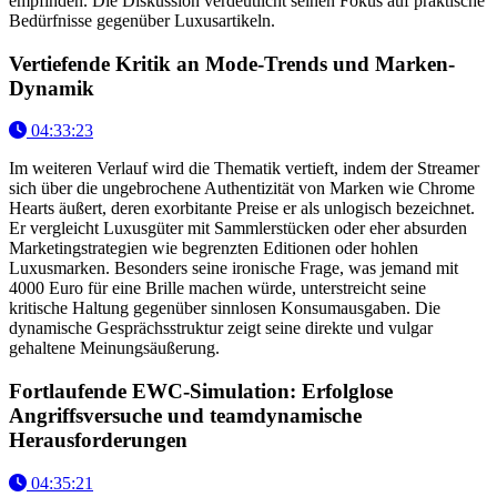
empfinden. Die Diskussion verdeutlicht seinen Fokus auf praktische
Bedürfnisse gegenüber Luxusartikeln.
Vertiefende Kritik an Mode-Trends und Marken-
Dynamik
04:33:23
Im weiteren Verlauf wird die Thematik vertieft, indem der Streamer
sich über die ungebrochene Authentizität von Marken wie Chrome
Hearts äußert, deren exorbitante Preise er als unlogisch bezeichnet.
Er vergleicht Luxusgüter mit Sammlerstücken oder eher absurden
Marketingstrategien wie begrenzten Editionen oder hohlen
Luxusmarken. Besonders seine ironische Frage, was jemand mit
4000 Euro für eine Brille machen würde, unterstreicht seine
kritische Haltung gegenüber sinnlosen Konsumausgaben. Die
dynamische Gesprächsstruktur zeigt seine direkte und vulgar
gehaltene Meinungsäußerung.
Fortlaufende EWC-Simulation: Erfolglose
Angriffsversuche und teamdynamische
Herausforderungen
04:35:21