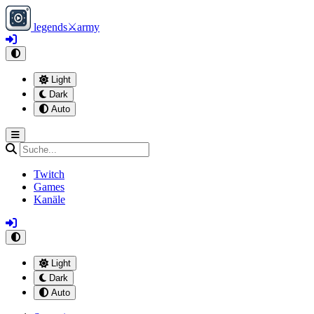
legends
⚔
army
Light
Dark
Auto
Twitch
Games
Kanäle
Light
Dark
Auto