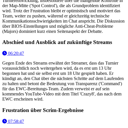
Turnierentwicklung, insbesondere über die mangelnde Kontrolle in
der Map-Mitte ('Spot Control'), die als Grundproblem identifiziert
wird. Trotz der Frustration bleibt er optimistisch und motiviert das
Team, weiter zu pushen, während er gleichzeitig technische
Kommunikationsschwierigkeiten im Chat anspricht. Die Diskussion
über BIOS-Einstellungen und mögliche Anti-Cheat-Probleme
(Majors) dominiert kurz einen Seitenaspekt der Debatte.
Abschied und Ausblick auf zukünftige Streams
06:20:47
Gegen Ende des Streams erwähnt der Streamer, dass das Turnier
voraussichtlich noch weitergehen wird, da es erst um 13 Uhr
begonnen hat und sie selbst erst um 18 Uhr gespielt haben. Er
kündigt an, den Chat über die nächsten Schritte auf dem Laufenden
zu halten und betont die Bedeutung von Transparenz ('Command')
für das EWC-Bereitungs-Team. Zudem verweist er auf sein
kommendes YouTube-Video mit dem Titel 'Crazy8', das nach dem
EWC erscheinen wird.
Frustration über Scrim-Ergebnisse
07:58:47