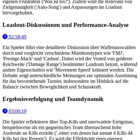
eigenen Frustration ('Was ist los?'). Zudem wird die Relevanz von
Zielgenauigkeit ('Auto-Song') und Anpassungen im Loadout
hervorgehoben.
Loadout-Diskussionen und Performance-Analyse
02:58:49
Ein Spieler führt eine detaillierte Diskussion über Waffenauswahlen
durch und vergleicht verschiedene Munitionstypen wie 'FMJ',
'Prestige-Mack' und 'Carbon'. Dabei wird der Vorteil von größerer
Reichweite ('Damage Range') bestimmter Loadouts betont, während
andere Eigenschaften wie 'Movement Speed' kritisiert werden. Die
Debatte zeigt unterschiedliche Meinungen zur optimalen Ausrüstung
für das bevorstehende Turnier, insbesondere im Hinblick auf die
Balance zwischen Beweglichkeit und Schusskraft.
Ergebnisverfolgung und Teamdynamik
03:00:19
Die Spieler reflektieren über Top-Kills und unerwartete Ereignisse,
beispielsweise als ein gegnerisches Team überraschend hohe
Ausbeute an Kills erzielte ('..einer von denen hat anstatt 4 Kills 44
Kills bei den Reports'). Es wird die Effektivität eines eigenen