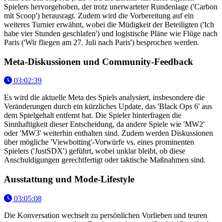
Spielers hervorgehoben, der trotz unerwarteter Rundenlage ('Carbon
mit Scoop') herausragt. Zudem wird die Vorbereitung auf ein
weiteres Turnier erwähnt, wobei die Müdigkeit der Beteiligten ('Ich
habe vier Stunden geschlafen') und logistische Pläne wie Flüge nach
Paris ('Wir fliegen am 27. Juli nach Paris') besprochen werden.
Meta-Diskussionen und Community-Feedback
03:02:39
Es wird die aktuelle Meta des Spiels analysiert, insbesondere die
Veränderungen durch ein kürzliches Update, das 'Black Ops 6' aus
dem Spielgehalt entfernt hat. Die Spieler hinterfragen die
Sinnhaftigkeit dieser Entscheidung, da andere Spiele wie 'MW2'
oder 'MW3' weiterhin enthalten sind. Zudem werden Diskussionen
über mögliche 'Viewbotting'-Vorwürfe vs. eines prominenten
Spielers ('JustSDX') geführt, wobei unklar bleibt, ob diese
Anschuldigungen gerechtfertigt oder taktische Maßnahmen sind.
Ausstattung und Mode-Lifestyle
03:05:08
Die Konversation wechselt zu persönlichen Vorlieben und teuren