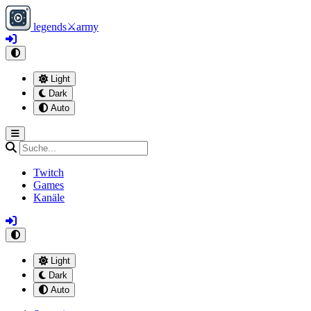
legends
⚔
army
Light
Dark
Auto
Twitch
Games
Kanäle
Light
Dark
Auto