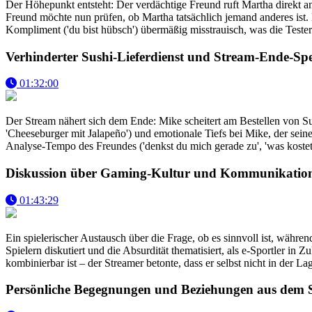
Der Höhepunkt entsteht: Der verdächtige Freund ruft Martha direkt a
Freund möchte nun prüfen, ob Martha tatsächlich jemand anderes ist. 
Kompliment ('du bist hübsch') übermäßig misstrauisch, was die Tester-
Verhinderter Sushi-Lieferdienst und Stream-Ende-Sp
01:32:00
Der Stream nähert sich dem Ende: Mike scheitert am Bestellen von S
'Cheeseburger mit Jalapeño') und emotionale Tiefs bei Mike, der sei
Analyse-Tempo des Freundes ('denkst du mich gerade zu', 'was kostet
Diskussion über Gaming-Kultur und Kommunikatio
01:43:29
Ein spielerischer Austausch über die Frage, ob es sinnvoll ist, wäh
Spielern diskutiert und die Absurdität thematisiert, als e-Sportle
kombinierbar ist – der Streamer betonte, dass er selbst nicht in der La
Persönliche Begegnungen und Beziehungen aus dem 