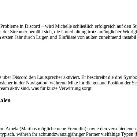
leme in Discord – wird Michelle schließlich erfolgreich auf den Strea
 Streamer bemüht sich, die Unterhaltung trotz anfänglicher Widrigkei
 ersten Jahr durch Lügen und Einflüsse von außen zunehmend instabil
one über Discord den Lautsprecher aktiviert. Er beschreibt die drei Sy
icher in der Navigation, während Mike ihr die genaue Position der Sch
eam aktiv sind, was für kurze Verwirrung sorgt.
alen
von Amela (Marthas mögliche neue Freundin) sowie den verschiedenen 
ypisch, währen ihr achtundzwanzigjähriger Partner vielfältige Typen (bl