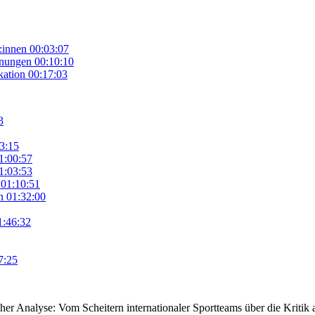
:innen
00:03:07
inungen
00:10:10
kation
00:17:03
3
3:15
1:00:57
1:03:53
01:10:51
n
01:32:00
1:46:32
7:25
icher Analyse: Vom Scheitern internationaler Sportteams über die Kriti