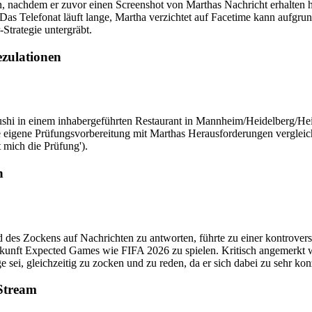
n, nachdem er zuvor einen Screenshot von Marthas Nachricht erhalten ha
Das Telefonat läuft lange, Martha verzichtet auf Facetime kann aufgru
Strategie untergräbt.
ezulationen
ushi in einem inhabergeführten Restaurant in Mannheim/Heidelberg/He
ne eigene Prüfungsvorbereitung mit Marthas Herausforderungen vergleic
 mich die Prüfung').
n
rend des Zockens auf Nachrichten zu antworten, führte zu einer kontro
r in Zukunft Expected Games wie FIFA 2026 zu spielen. Kritisch angem
ge sei, gleichzeitig zu zocken und zu reden, da er sich dabei zu sehr konz
Stream