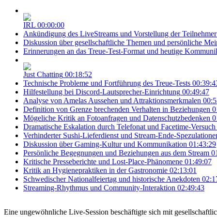
IRL
00:00:00
Ankündigung des LiveStreams und Vorstellung der Teilnehmer
Diskussion über gesellschaftliche Themen und persönliche Me
Erinnerungen an das Treue-Test-Format und heutige Kommuni
Just Chatting
00:18:52
Technische Probleme und Fortführung des Treue-Tests
00:39:4
Hilfestellung bei Discord-Lautsprecher-Einrichtung
00:49:47
Analyse von Amelas Aussehen und Attraktionsmerkmalen
00:5
Definition von Grenze brechenden Verhalten in Beziehungen
0
Mögeliche Kritik an Fotoanfragen und Datenschutzbedenken
0
Dramatische Eskalation durch Telefonat und Facetime-Versuch
Verhinderter Sushi-Lieferdienst und Stream-Ende-Spezulatione
Diskussion über Gaming-Kultur und Kommunikation
01:43:29
Persönliche Begegnungen und Beziehungen aus dem Stream
0
Kritische Presseberichte und Lost-Place-Phänomene
01:49:07
Kritik an Hygienepraktiken in der Gastronomie
02:13:01
Schwedischer Nationalfeiertag und historische Anekdoten
02:1
Streaming-Rhythmus und Community-Interaktion
02:49:43
Eine ungewöhnliche Live-Session beschäftigte sich mit gesellschaftl