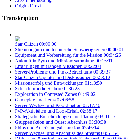
Zusammenfassung
Original Text
Transkription
Star Citizen
00:00:00
Streambeginn und technische Schwierigkeiten
00:00:01
Equipment und Vorbereitung für die Mission
00:04:26
Ankunft in Pyro und Missionssammlung
00:16:11
Erfahrungen mit langen Missionen
00:22:03
Server-Probleme und Ping-Betrachtung
00:39:37
Star Citizen Updates und Diskussionen
00:53:12
Missionserfolg und Entwicklungen
01:13:50
Schlacht um die Station
01:36:28
Exploration in Contested Zones
01:49:02
Gameplay und Items
02:06:58
Server-Wechsel und Koordination
02:17:46
PvP-Aktivitäten und Loot-Erhalt
02:38:17
Strategische Entscheidungen und Planung
03:01:17
Gruppenaktion und Quest-Abschluss
03:30:38
Ships und Ausrüstungsdiskussion
03:46:14
Server-Wechsel und Abschluss des Streams
03:51:54
Diskussion über Spiele und Schiffseigenschaften
03:56:53