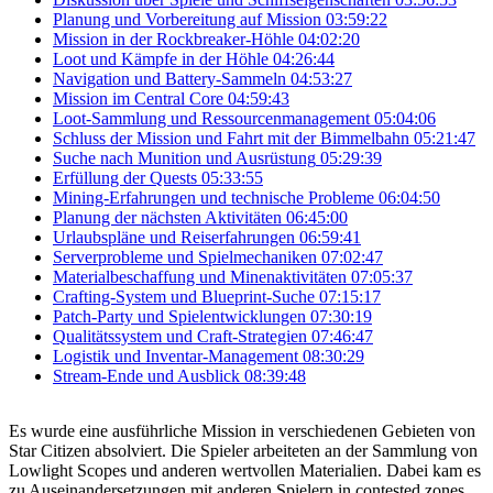
Planung und Vorbereitung auf Mission
03:59:22
Mission in der Rockbreaker-Höhle
04:02:20
Loot und Kämpfe in der Höhle
04:26:44
Navigation und Battery-Sammeln
04:53:27
Mission im Central Core
04:59:43
Loot-Sammlung und Ressourcenmanagement
05:04:06
Schluss der Mission und Fahrt mit der Bimmelbahn
05:21:47
Suche nach Munition und Ausrüstung
05:29:39
Erfüllung der Quests
05:33:55
Mining-Erfahrungen und technische Probleme
06:04:50
Planung der nächsten Aktivitäten
06:45:00
Urlaubspläne und Reiserfahrungen
06:59:41
Serverprobleme und Spielmechaniken
07:02:47
Materialbeschaffung und Minenaktivitäten
07:05:37
Crafting-System und Blueprint-Suche
07:15:17
Patch-Party und Spielentwicklungen
07:30:19
Qualitätssystem und Craft-Strategien
07:46:47
Logistik und Inventar-Management
08:30:29
Stream-Ende und Ausblick
08:39:48
Es wurde eine ausführliche Mission in verschiedenen Gebieten von
Star Citizen absolviert. Die Spieler arbeiteten an der Sammlung von
Lowlight Scopes und anderen wertvollen Materialien. Dabei kam es
zu Auseinandersetzungen mit anderen Spielern in contested zones.