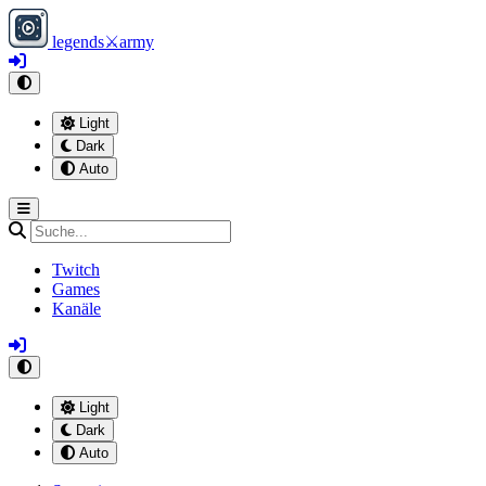
legends
⚔
army
Light
Dark
Auto
Twitch
Games
Kanäle
Light
Dark
Auto