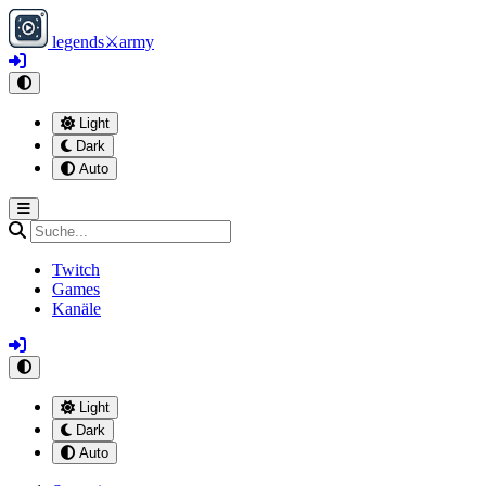
legends
⚔
army
Light
Dark
Auto
Twitch
Games
Kanäle
Light
Dark
Auto