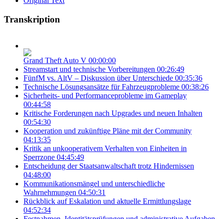
Original Text
Transkription
Grand Theft Auto V
00:00:00
Streamstart und technische Vorbereitungen
00:26:49
FünfM vs. AltV – Diskussion über Unterschiede
00:35:36
Technische Lösungsansätze für Fahrzeugprobleme
00:38:26
Sicherheits- und Performanceprobleme im Gameplay
00:44:58
Kritische Forderungen nach Upgrades und neuen Inhalten
00:54:30
Kooperation und zukünftige Pläne mit der Community
04:13:35
Kritik an unkooperativem Verhalten von Einheiten in
Sperrzone
04:45:49
Entscheidung der Staatsanwaltschaft trotz Hindernissen
04:48:00
Kommunikationsmängel und unterschiedliche
Wahrnehmungen
04:50:31
Rückblick auf Eskalation und aktuelle Ermittlungslage
04:52:34
Festnahmen, Identitätsprüfungen und administrative Aufgaben