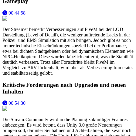
Gameplay
00:44:58
Der Streamer bemerkt Verbesserungen auf FiveM bei der LOD-
Darstellung (Level of Detail), die weniger auftretende Lacks in der
Polizei- und EMS-Simulation mit sich bringen. Jedoch gibt es noch
immer technische Einschränkungen speziell bei der Performance,
etwa bei dichten Stadtgebieten oder bei dynamischen Elementen wie
NPC-Helikoptern. Diese wurden kürzlich entfernt, was die Stabilität
deutlich verbessert. Trotz aller Fortschritte bleibt FiveM im
Vergleich zu AltV lückenhaft, wird aber als Verbesserung framerate-
und stabilitätsseitig gelobt.
Kritische Forderungen nach Upgrades und neuen
Inhalten
00:54:30
Die Stream-Community wird in die Planung zukünftiger Features
einbezogen. Es wird betont, dass Unity 3.0 große Neuerungen
bringen soll, darunter Seilbahnen und Achterbahnen, die zwar noch
getestet werden müssen. Die Unity-Life-Lobby zeigt sich motiviert,