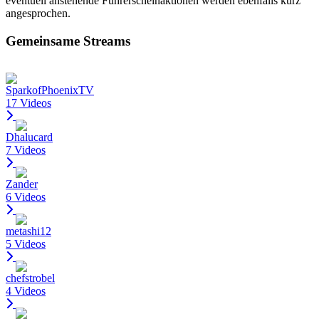
eventuell anstehende Führerscheinaktionen werden ebenfalls kurz
angesprochen.
Gemeinsame Streams
SparkofPhoenixTV
17 Videos
Dhalucard
7 Videos
Zander
6 Videos
metashi12
5 Videos
chefstrobel
4 Videos