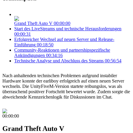
Grand Theft Auto V
00:00:00
Start des LiveStreams und technische Herausforderungen
00:00:31
Erfolgreicher Wechsel auf neuen Server und Release-
Einführung
00:18:50
Community-Reaktionen und partnershipspezifische
Ankündigungen
00:34:16
Technische Analyse und Abschluss des Streams
00:56:54
Nach anhaltenden technischen Problemen aufgrund instabiler
Hardware konnte der earliboy erfolgreich auf einen neuen Server
wechseln. Die UnityFiveM-Version startete reibungslos, was als
überraschend positiver Fortschritt bewertet wurde. Zudem sorgte die
abweichende Kennzeichenlogik für Diskussionen im Chat.
00:00:00
Grand Theft Auto V