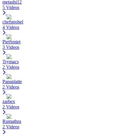
metashi12
5 Videos
chefstrobel
4 Videos
PietSmiet
3 Videos
Trymacs
2 Videos
Papaplatte
2 Videos
zarbex
2 Videos
Rumathra
2 Videos