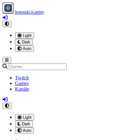
legends
⚔
army
Light
Dark
Auto
Twitch
Games
Kanäle
Light
Dark
Auto