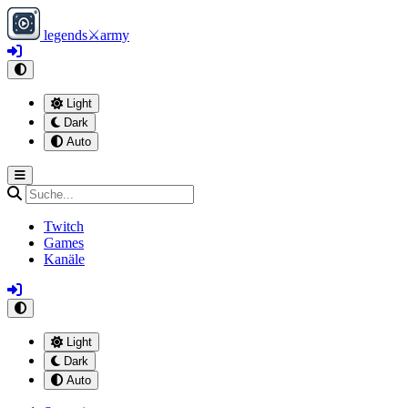
legends
⚔
army
Light
Dark
Auto
Twitch
Games
Kanäle
Light
Dark
Auto