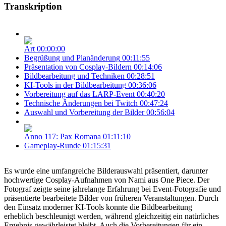
Transkription
Art
00:00:00
Begrüßung und Planänderung
00:11:55
Präsentation von Cosplay-Bildern
00:14:06
Bildbearbeitung und Techniken
00:28:51
KI-Tools in der Bildbearbeitung
00:36:06
Vorbereitung auf das LARP-Event
00:40:20
Technische Änderungen bei Twitch
00:47:24
Auswahl und Vorbereitung der Bilder
00:56:04
Anno 117: Pax Romana
01:11:10
Gameplay-Runde
01:15:31
Es wurde eine umfangreiche Bilderauswahl präsentiert, darunter
hochwertige Cosplay-Aufnahmen von Nami aus One Piece. Der
Fotograf zeigte seine jahrelange Erfahrung bei Event-Fotografie und
präsentierte bearbeitete Bilder von früheren Veranstaltungen. Durch
den Einsatz moderner KI-Tools konnte die Bildbearbeitung
erheblich beschleunigt werden, während gleichzeitig ein natürliches
Ergebnis gewährleistet bleibt. Auch die Vorbereitungen für ein