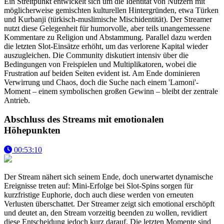
Ein Streitpunkt entwickelt sich um die Identität von Nutzern mit
möglicherweise gemischten kulturellen Hintergründen, etwa Türken
und Kurbanji (türkisch-muslimische Mischidentität). Der Streamer
nutzt diese Gelegenheit für humorvolle, aber teils unangemessene
Kommentare zu Religion und Abstammung. Parallel dazu werden
die letzten Slot-Einsätze erhöht, um das verlorene Kapital wieder
auszugleichen. Die Community diskutiert intensiv über die
Bedingungen von Freispielen und Multiplikatoren, wobei die
Frustration auf beiden Seiten evident ist. Am Ende dominieren
Verwirrung und Chaos, doch die Suche nach einem 'Lamoni'-
Moment – einem symbolischen großen Gewinn – bleibt der zentrale
Antrieb.
Abschluss des Streams mit emotionalen
Höhepunkten
00:53:10
Der Stream nähert sich seinem Ende, doch unerwartet dynamische
Ereignisse treten auf: Mini-Erfolge bei Slot-Spins sorgen für
kurzfristige Euphorie, doch auch diese werden von erneuten
Verlusten überschattet. Der Streamer zeigt sich emotional erschöpft
und deutet an, den Stream vorzeitig beenden zu wollen, revidiert
diese Entscheidung jedoch kurz darauf. Die letzten Momente sind