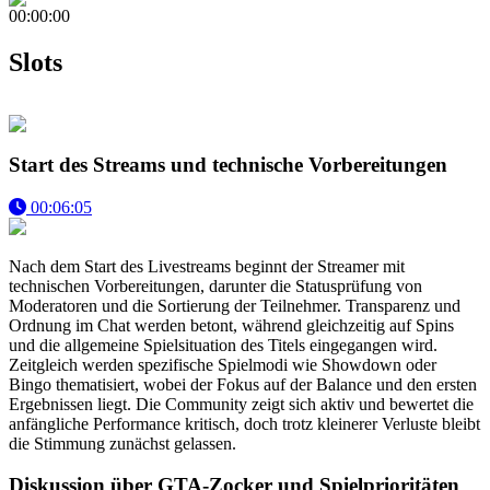
00:00:00
Slots
Start des Streams und technische Vorbereitungen
00:06:05
Nach dem Start des Livestreams beginnt der Streamer mit
technischen Vorbereitungen, darunter die Statusprüfung von
Moderatoren und die Sortierung der Teilnehmer. Transparenz und
Ordnung im Chat werden betont, während gleichzeitig auf Spins
und die allgemeine Spielsituation des Titels eingegangen wird.
Zeitgleich werden spezifische Spielmodi wie Showdown oder
Bingo thematisiert, wobei der Fokus auf der Balance und den ersten
Ergebnissen liegt. Die Community zeigt sich aktiv und bewertet die
anfängliche Performance kritisch, doch trotz kleinerer Verluste bleibt
die Stimmung zunächst gelassen.
Diskussion über GTA-Zocker und Spielprioritäten