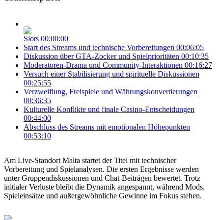
Slots
00:00:00
Start des Streams und technische Vorbereitungen
00:06:05
Diskussion über GTA-Zocker und Spielprioritäten
00:10:35
Moderatoren-Drama und Community-Interaktionen
00:16:27
Versuch einer Stabilisierung und spirituelle Diskussionen
00:25:55
Verzweiflung, Freispiele und Währungskonvertierungen
00:36:35
Kulturelle Konflikte und finale Casino-Entscheidungen
00:44:00
Abschluss des Streams mit emotionalen Höhepunkten
00:53:10
Am Live-Standort Malta startet der Titel mit technischer
Vorbereitung und Spielanalysen. Die ersten Ergebnisse werden
unter Gruppendiskussionen und Chat-Beiträgen bewertet. Trotz
initialer Verluste bleibt die Dynamik angespannt, während Mods,
Spieleinsätze und außergewöhnliche Gewinne im Fokus stehen.