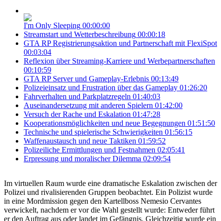
I'm Only Sleeping
00:00:00
Streamstart und Wetterbeschreibung
00:00:18
GTA RP Registrierungsaktion und Partnerschaft mit FlexiSpot
00:03:04
Reflexion über Streaming-Karriere und Werbepartnerschaften
00:10:59
GTA RP Server und Gameplay-Erlebnis
00:13:49
Polizeieinsatz und Frustration über das Gameplay
01:26:20
Fahrverhalten und Parkplatzregeln
01:40:03
Auseinandersetzung mit anderen Spielern
01:42:00
Versuch der Rache und Eskalation
01:47:28
Kooperationsmöglichkeiten und neue Begegnungen
01:51:50
Technische und spielerische Schwierigkeiten
01:56:15
Waffenaustausch und neue Taktiken
01:59:52
Polizeiliche Ermittlungen und Festnahmen
02:05:41
Erpressung und moralischer Dilemma
02:09:54
Im virtuellen Raum wurde eine dramatische Eskalation zwischen der
Polizei und rivalisierenden Gruppen beobachtet. Ein Polizist wurde
in eine Mordmission gegen den Kartellboss Nemesio Cervantes
verwickelt, nachdem er vor die Wahl gestellt wurde: Entweder führt
er den Auftrag aus oder landet im Gefängnis. Gleichzeitig wurde ein