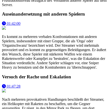
Frustrationsniveau bezüglich des Verhaltens anderer Spieler auf dem
Server.
Auseinandersetzung mit anderen Spielern
01:42:00
Es kommt zu mehreren verbalen Konfrontationen mit anderen
Spielern, insbesondere mit einer Gruppe, die als 'Orga' oder
'Organischwanz' bezeichnet wird. Der Streamer wird mehrmals
provoziert und es kommt zu gegenseitigen Beleidigungen. Er äußert
den Wunsch, diese Spieler mit stärkeren Waffen wie einem
Raketenwerfer oder Kampfjet zu 'bestrafen', was die Eskalation der
Situation verdeutlicht. Andere Spieler schlagen vor, eine Sniper
Heavy zu benutzen und die Kontrahenten zu 'überschnappen'.
Versuch der Rache und Eskalation
01:47:28
Nach mehreren provokativen Handlungen beschließt der Streamer,
ein Helikopter mit Raketen zu beschaffen, um die Gegner
anzugreifen. Er plant, in den Mirror Park zu fliegen, um dort