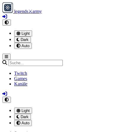
legends
⚔
army
Light
Dark
Auto
Twitch
Games
Kanäle
Light
Dark
Auto