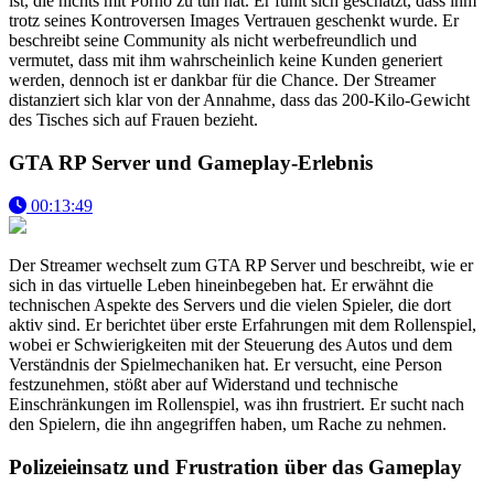
ist, die nichts mit Porno zu tun hat. Er fühlt sich geschätzt, dass ihm
trotz seines Kontroversen Images Vertrauen geschenkt wurde. Er
beschreibt seine Community als nicht werbefreundlich und
vermutet, dass mit ihm wahrscheinlich keine Kunden generiert
werden, dennoch ist er dankbar für die Chance. Der Streamer
distanziert sich klar von der Annahme, dass das 200-Kilo-Gewicht
des Tisches sich auf Frauen bezieht.
GTA RP Server und Gameplay-Erlebnis
00:13:49
Der Streamer wechselt zum GTA RP Server und beschreibt, wie er
sich in das virtuelle Leben hineinbegeben hat. Er erwähnt die
technischen Aspekte des Servers und die vielen Spieler, die dort
aktiv sind. Er berichtet über erste Erfahrungen mit dem Rollenspiel,
wobei er Schwierigkeiten mit der Steuerung des Autos und dem
Verständnis der Spielmechaniken hat. Er versucht, eine Person
festzunehmen, stößt aber auf Widerstand und technische
Einschränkungen im Rollenspiel, was ihn frustriert. Er sucht nach
den Spielern, die ihn angegriffen haben, um Rache zu nehmen.
Polizeieinsatz und Frustration über das Gameplay