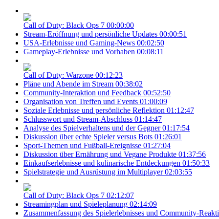
Call of Duty: Black Ops 7
00:00:00
Stream-Eröffnung und persönliche Updates
00:00:51
USA-Erlebnisse und Gaming-News
00:02:50
Gameplay-Erlebnisse und Vorhaben
00:08:11
Call of Duty: Warzone
00:12:23
Pläne und Abende im Stream
00:38:02
Community-Interaktion und Feedback
00:52:50
Organisation von Treffen und Events
01:00:09
Soziale Erlebnisse und persönliche Reflektion
01:12:47
Schlusswort und Stream-Abschluss
01:14:47
Analyse des Spielverhaltens und der Gegner
01:17:54
Diskussion über echte Spieler versus Bots
01:26:01
Sport-Themen und Fußball-Ereignisse
01:27:04
Diskussion über Ernährung und Vegane Produkte
01:37:56
Einkaufserlebnisse und kulinarische Entdeckungen
01:50:33
Spielstrategie und Ausrüstung im Multiplayer
02:03:55
Call of Duty: Black Ops 7
02:12:07
Streamingplan und Spieleplanung
02:14:09
Zusammenfassung des Spielerlebnisses und Community-Reakt