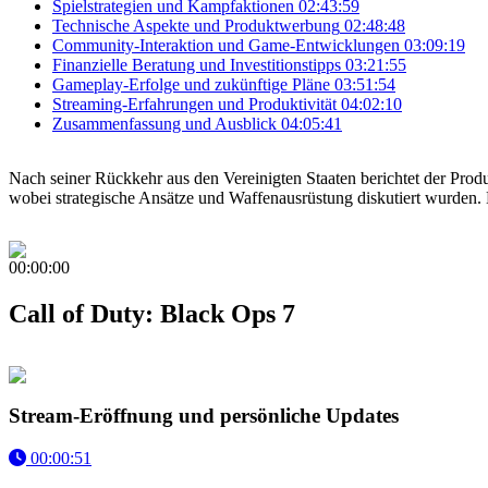
Spielstrategien und Kampfaktionen
02:43:59
Technische Aspekte und Produktwerbung
02:48:48
Community-Interaktion und Game-Entwicklungen
03:09:19
Finanzielle Beratung und Investitionstipps
03:21:55
Gameplay-Erfolge und zukünftige Pläne
03:51:54
Streaming-Erfahrungen und Produktivität
04:02:10
Zusammenfassung und Ausblick
04:05:41
Nach seiner Rückkehr aus den Vereinigten Staaten berichtet der Prod
wobei strategische Ansätze und Waffenausrüstung diskutiert wurden.
00:00:00
Call of Duty: Black Ops 7
Stream-Eröffnung und persönliche Updates
00:00:51