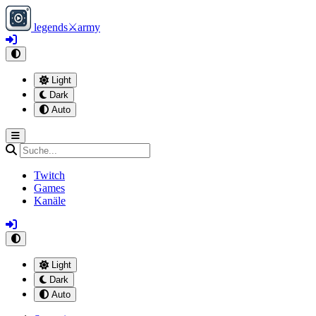
legends
⚔
army
Light
Dark
Auto
Twitch
Games
Kanäle
Light
Dark
Auto