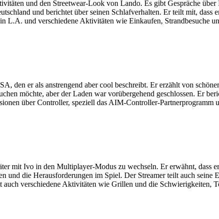
tivitäten und den Streetwear-Look von Lando. Es gibt Gespräche über
schland und berichtet über seinen Schlafverhalten. Er teilt mit, dass 
in L.A. und verschiedene Aktivitäten wie Einkaufen, Strandbesuche un
n USA, den er als anstrengend aber cool beschreibt. Er erzählt von sch
uchen möchte, aber der Laden war vorübergehend geschlossen. Er beri
ionen über Controller, speziell das AIM-Controller-Partnerprogramm 
er mit Ivo in den Multiplayer-Modus zu wechseln. Er erwähnt, dass er f
fen und die Herausforderungen im Spiel. Der Streamer teilt auch seine
t auch verschiedene Aktivitäten wie Grillen und die Schwierigkeiten, T