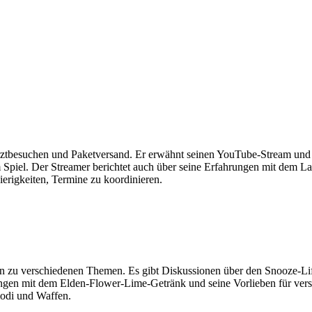
h Arztbesuchen und Paketversand. Er erwähnt seinen YouTube-Stream un
piel. Der Streamer berichtet auch über seine Erfahrungen mit dem Lau
ierigkeiten, Termine zu koordinieren.
en zu verschiedenen Themen. Es gibt Diskussionen über den Snooze-Lif
rungen mit dem Elden-Flower-Lime-Getränk und seine Vorlieben für ve
odi und Waffen.