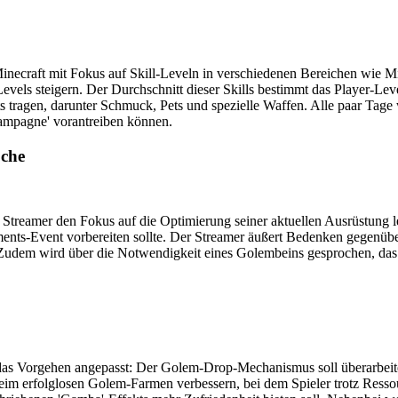
inecraft mit Fokus auf Skill-Leveln in verschiedenen Bereichen wie 
vels steigern. Der Durchschnitt dieser Skills bestimmt das Player-Leve
 tragen, darunter Schmuck, Pets und spezielle Waffen. Alle paar Tage w
Kampagne' vorantreiben können.
oche
treamer den Fokus auf die Optimierung seiner aktuellen Ausrüstung l
ents-Event vorbereiten sollte. Der Streamer äußert Bedenken gegenübe
Zudem wird über die Notwendigkeit eines Golembeins gesprochen, das fü
das Vorgehen angepasst: Der Golem-Drop-Mechanismus soll überarbeite
l beim erfolglosen Golem-Farmen verbessern, bei dem Spieler trotz Res