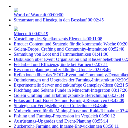
World of Warcraft
00:00:00
Streamstart und Einstieg in den Bosslauf
00:02:45
Minecraft
00:05:19
Vorstellung des Spielkonzepts Elements
00:11:08
Erneuer Content und Strategie für die kommende Woche
00:20
Golem-Drops, Crafting und Community-Interaktion
00:52:40
Sammlung von Loot und Farmmechaniken
01:41:06
Diskussion über Event-Organisation und Klassenbeliebtheit
02
Feldarbeit und Effizienzgründe bei Farmen
02:07:11
Ressourcenplanung und zukünftige Updates
02:08:46
Reflexionen über das 'SOD'-Event und Community-Dynamike
Optimierungen und Upgrades der Farming-Infrastruktur
02:20:
Experimentelle Server und zukünftige Gameplay-Ideen
02:21:
Fischfang und Seltene Funde in Minecraft-Integration
03:17:26
Golem-Crafting und Erfahrungspunkte-Berechnung
03:27:34
Fokus auf Loot-Boost-Set und Farming-Ressourcen
03:42:09
Strategie zur Fertigstellung der Collections
03:43:46
Vorbereitungen für die Mining-Phase und Raid-Teilnahme
03:4
Fishing und Farming-Progression im Vergleich
03:50:12
Ausrüstungs-Upgrades und Event-Planung
03:55:14
Zuckerrohr-Farming und Ingame-Entwicklungen
03:58:11