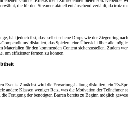
chriebenen 'Gamba'-Effekts mehr Zufriedenheit bieten soll. Nebenbei w
erwähnt, die für den Streamer aktuell enttäuschend verläuft, da trotz 
ge, hält jedoch fest, dass selbst seltene Drops wie der Ziegenring nac
Table-Compendiums' diskutiert, das Spielern eine Übersicht über alle m
, um Materialien für den kommenden Content sicherzustellen. Zudem w
 um effizienter farmen zu können.
btheit
nden Events. Zunächst wird die Erwartungshaltung diskutiert, ein 'Es-
iele andere Klassen weniger Reiz, was die Motivation der Teilnehmer st
die Fertigung der benötigten Barren bereits zu Beginn möglich gewesen 