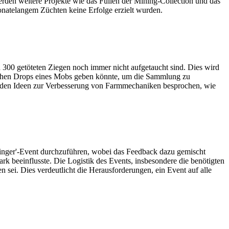
erden weitere Projekte wie das Füllen der Mining-Collection und das
monatelangem Züchten keine Erfolge erzielt wurden.
h 300 getöteten Ziegen noch immer nicht aufgetaucht sind. Dies wird
öglichen Drops eines Mobs geben könnte, um die Sammlung zu
erden Ideen zur Verbesserung von Farmmechaniken besprochen, wie
Springer'-Event durchzuführen, wobei das Feedback dazu gemischt
ark beeinflusste. Die Logistik des Events, insbesondere die benötigten
sei. Dies verdeutlicht die Herausforderungen, ein Event auf alle