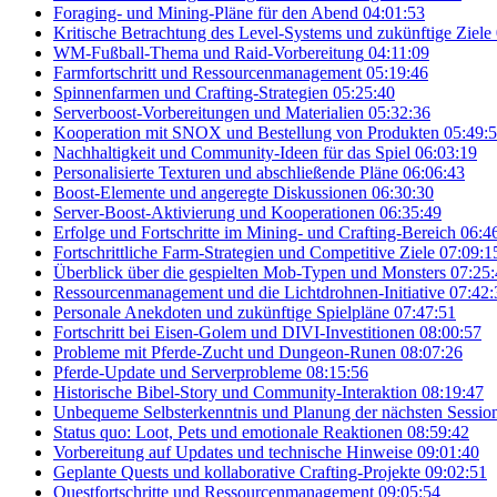
Foraging- und Mining-Pläne für den Abend
04:01:53
Kritische Betrachtung des Level-Systems und zukünftige Ziele
WM-Fußball-Thema und Raid-Vorbereitung
04:11:09
Farmfortschritt und Ressourcenmanagement
05:19:46
Spinnenfarmen und Crafting-Strategien
05:25:40
Serverboost-Vorbereitungen und Materialien
05:32:36
Kooperation mit SNOX und Bestellung von Produkten
05:49:
Nachhaltigkeit und Community-Ideen für das Spiel
06:03:19
Personalisierte Texturen und abschließende Pläne
06:06:43
Boost-Elemente und angeregte Diskussionen
06:30:30
Server-Boost-Aktivierung und Kooperationen
06:35:49
Erfolge und Fortschritte im Mining- und Crafting-Bereich
06:4
Fortschrittliche Farm-Strategien und Competitive Ziele
07:09:1
Überblick über die gespielten Mob-Typen und Monsters
07:25:
Ressourcenmanagement und die Lichtdrohnen-Initiative
07:42:
Personale Anekdoten und zukünftige Spielpläne
07:47:51
Fortschritt bei Eisen-Golem und DIVI-Investitionen
08:00:57
Probleme mit Pferde-Zucht und Dungeon-Runen
08:07:26
Pferde-Update und Serverprobleme
08:15:56
Historische Bibel-Story und Community-Interaktion
08:19:47
Unbequeme Selbsterkenntnis und Planung der nächsten Sessio
Status quo: Loot, Pets und emotionale Reaktionen
08:59:42
Vorbereitung auf Updates und technische Hinweise
09:01:40
Geplante Quests und kollaborative Crafting-Projekte
09:02:51
Questfortschritte und Ressourcenmanagement
09:05:54