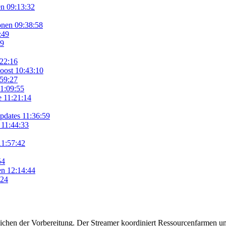
en
09:13:32
onen
09:38:58
:49
19
22:16
Boost
10:43:10
59:27
1:09:55
e
11:21:14
pdates
11:36:59
11:44:33
11:57:42
54
en
12:14:44
:24
hen der Vorbereitung. Der Streamer koordiniert Ressourcenfarmen und