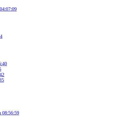
04:07:09
54
6:40
5
42
35
n
08:56:59