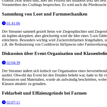
Golems zwar selten sind, aber der Prozess des Buildens trotz des bes
Vorantreiben des Craftings besprochen. Es wird auch die Pferdezucht 
Sammlung von Loot und Farmmechaniken
01:41:06
Der Streamer sammelt gezielt Items wie Ziegenplüschies und Ziegenrin
als legitim akzeptiert, aber gleichzeitig wird die Idee eines 'Loot-
erleichtern. Besonders wichtig wird Zuckerrohrfarmen festgehalten
z.B. die Reduzierung von Cooldowns fürSpawns oder Farmwerkzeuge,
Diskussion über Event-Organisation und Klassenbelie
02:04:39
Der Streamer äußert sich kritisch zur Organisation eines bevorstehe
ausfiel. Obwohl das Event bei den Druiden beliebt war, hatte es für v
Ressourcen und Materialien, wurde als aufwändig beschrieben, wobei 
Klassen attraktiv zu gestalten.
Feldarbeit und Effizienzgründe bei Farmen
02:07:11