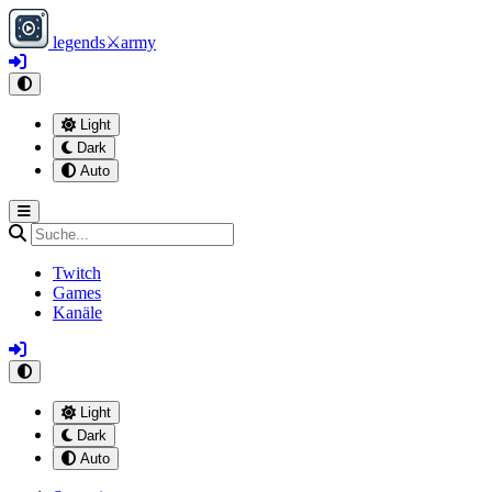
legends
⚔
army
Light
Dark
Auto
Twitch
Games
Kanäle
Light
Dark
Auto