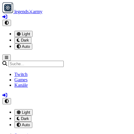
legends
⚔
army
Light
Dark
Auto
Twitch
Games
Kanäle
Light
Dark
Auto