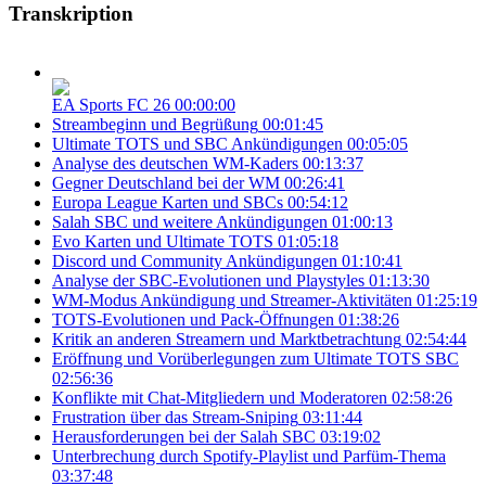
Transkription
EA Sports FC 26
00:00:00
Streambeginn und Begrüßung
00:01:45
Ultimate TOTS und SBC Ankündigungen
00:05:05
Analyse des deutschen WM-Kaders
00:13:37
Gegner Deutschland bei der WM
00:26:41
Europa League Karten und SBCs
00:54:12
Salah SBC und weitere Ankündigungen
01:00:13
Evo Karten und Ultimate TOTS
01:05:18
Discord und Community Ankündigungen
01:10:41
Analyse der SBC-Evolutionen und Playstyles
01:13:30
WM-Modus Ankündigung und Streamer-Aktivitäten
01:25:19
TOTS-Evolutionen und Pack-Öffnungen
01:38:26
Kritik an anderen Streamern und Marktbetrachtung
02:54:44
Eröffnung und Vorüberlegungen zum Ultimate TOTS SBC
02:56:36
Konflikte mit Chat-Mitgliedern und Moderatoren
02:58:26
Frustration über das Stream-Sniping
03:11:44
Herausforderungen bei der Salah SBC
03:19:02
Unterbrechung durch Spotify-Playlist und Parfüm-Thema
03:37:48