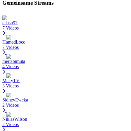
Gemeinsame Streams
eliasn97
7 Videos
HamedLoco
7 Videos
mertabimula
4 Videos
MckyTV
3 Videos
SidneyEweka
2 Videos
NiklasWilson
2 Videos