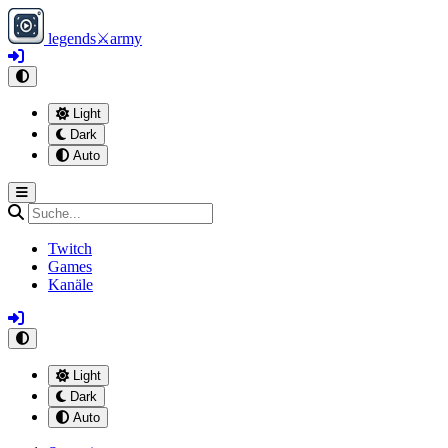
legends
⚔
army
Light
Dark
Auto
Twitch
Games
Kanäle
Light
Dark
Auto