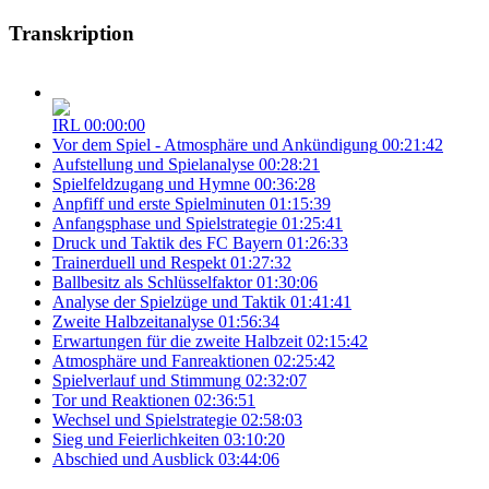
Transkription
IRL
00:00:00
Vor dem Spiel - Atmosphäre und Ankündigung
00:21:42
Aufstellung und Spielanalyse
00:28:21
Spielfeldzugang und Hymne
00:36:28
Anpfiff und erste Spielminuten
01:15:39
Anfangsphase und Spielstrategie
01:25:41
Druck und Taktik des FC Bayern
01:26:33
Trainerduell und Respekt
01:27:32
Ballbesitz als Schlüsselfaktor
01:30:06
Analyse der Spielzüge und Taktik
01:41:41
Zweite Halbzeitanalyse
01:56:34
Erwartungen für die zweite Halbzeit
02:15:42
Atmosphäre und Fanreaktionen
02:25:42
Spielverlauf und Stimmung
02:32:07
Tor und Reaktionen
02:36:51
Wechsel und Spielstrategie
02:58:03
Sieg und Feierlichkeiten
03:10:20
Abschied und Ausblick
03:44:06