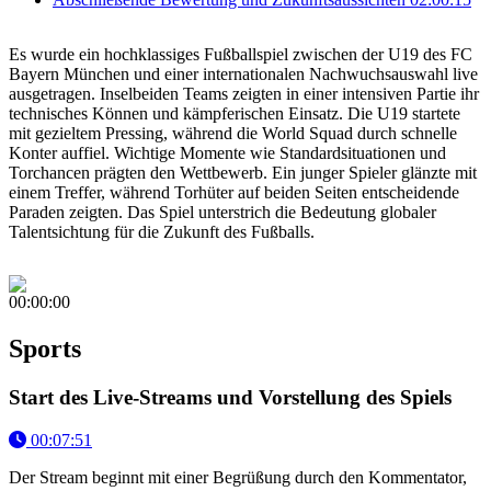
Es wurde ein hochklassiges Fußballspiel zwischen der U19 des FC
Bayern München und einer internationalen Nachwuchsauswahl live
ausgetragen. Inselbeiden Teams zeigten in einer intensiven Partie ihr
technisches Können und kämpferischen Einsatz. Die U19 startete
mit gezieltem Pressing, während die World Squad durch schnelle
Konter auffiel. Wichtige Momente wie Standardsituationen und
Torchancen prägten den Wettbewerb. Ein junger Spieler glänzte mit
einem Treffer, während Torhüter auf beiden Seiten entscheidende
Paraden zeigten. Das Spiel unterstrich die Bedeutung globaler
Talentsichtung für die Zukunft des Fußballs.
00:00:00
Sports
Start des Live-Streams und Vorstellung des Spiels
00:07:51
Der Stream beginnt mit einer Begrüßung durch den Kommentator,