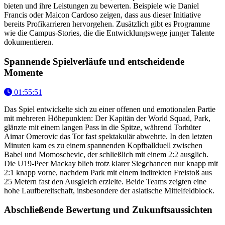
bieten und ihre Leistungen zu bewerten. Beispiele wie Daniel
Francis oder Maicon Cardoso zeigen, dass aus dieser Initiative
bereits Profikarrieren hervorgehen. Zusätzlich gibt es Programme
wie die Campus-Stories, die die Entwicklungswege junger Talente
dokumentieren.
Spannende Spielverläufe und entscheidende
Momente
01:55:51
Das Spiel entwickelte sich zu einer offenen und emotionalen Partie
mit mehreren Höhepunkten: Der Kapitän der World Squad, Park,
glänzte mit einem langen Pass in die Spitze, während Torhüter
Aimar Omerovic das Tor fast spektakulär abwehrte. In den letzten
Minuten kam es zu einem spannenden Kopfballduell zwischen
Babel und Momoschevic, der schließlich mit einem 2:2 ausglich.
Die U19-Peer Mackay blieb trotz klarer Siegchancen nur knapp mit
2:1 knapp vorne, nachdem Park mit einem indirekten Freistoß aus
25 Metern fast den Ausgleich erzielte. Beide Teams zeigten eine
hohe Laufbereitschaft, insbesondere der asiatische Mittelfeldblock.
Abschließende Bewertung und Zukunftsaussichten