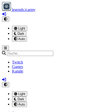
legends
⚔
army
Light
Dark
Auto
Twitch
Games
Kanäle
Light
Dark
Auto