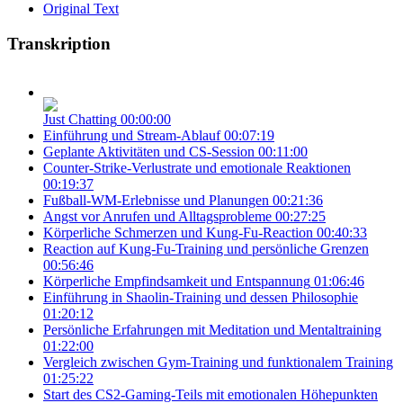
Original Text
Transkription
Just Chatting
00:00:00
Einführung und Stream-Ablauf
00:07:19
Geplante Aktivitäten und CS-Session
00:11:00
Counter-Strike-Verlustrate und emotionale Reaktionen
00:19:37
Fußball-WM-Erlebnisse und Planungen
00:21:36
Angst vor Anrufen und Alltagsprobleme
00:27:25
Körperliche Schmerzen und Kung-Fu-Reaction
00:40:33
Reaction auf Kung-Fu-Training und persönliche Grenzen
00:56:46
Körperliche Empfindsamkeit und Entspannung
01:06:46
Einführung in Shaolin-Training und dessen Philosophie
01:20:12
Persönliche Erfahrungen mit Meditation und Mentaltraining
01:22:00
Vergleich zwischen Gym-Training und funktionalem Training
01:25:22
Start des CS2-Gaming-Teils mit emotionalen Höhepunkten