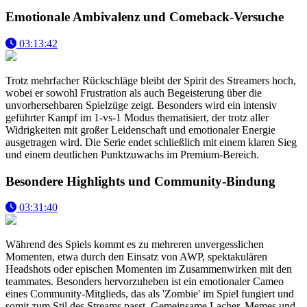
Emotionale Ambivalenz und Comeback-Versuche
03:13:42
Trotz mehrfacher Rückschläge bleibt der Spirit des Streamers hoch,
wobei er sowohl Frustration als auch Begeisterung über die
unvorhersehbaren Spielzüge zeigt. Besonders wird ein intensiv
geführter Kampf im 1-vs-1 Modus thematisiert, der trotz aller
Widrigkeiten mit großer Leidenschaft und emotionaler Energie
ausgetragen wird. Die Serie endet schließlich mit einem klaren Sieg
und einem deutlichen Punktzuwachs im Premium-Bereich.
Besondere Highlights und Community-Bindung
03:31:40
Während des Spiels kommt es zu mehreren unvergesslichen
Momenten, etwa durch den Einsatz von AWP, spektakulären
Headshots oder epischen Momenten im Zusammenwirken mit den
teammates. Besonders hervorzuheben ist ein emotionaler Cameo
eines Community-Mitglieds, das als 'Zombie' im Spiel fungiert und
somit zum Stil des Streams passt. Gemeinsame Lacher, Memes und