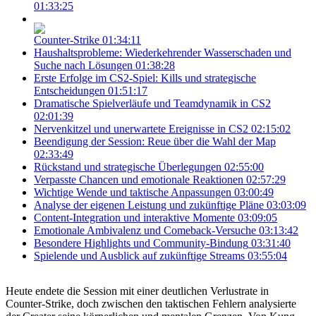
01:33:25
Counter-Strike
01:34:11
Haushaltsprobleme: Wiederkehrender Wasserschaden und
Suche nach Lösungen
01:38:28
Erste Erfolge im CS2-Spiel: Kills und strategische
Entscheidungen
01:51:17
Dramatische Spielverläufe und Teamdynamik in CS2
02:01:39
Nervenkitzel und unerwartete Ereignisse in CS2
02:15:02
Beendigung der Session: Reue über die Wahl der Map
02:33:49
Rückstand und strategische Überlegungen
02:55:00
Verpasste Chancen und emotionale Reaktionen
02:57:29
Wichtige Wende und taktische Anpassungen
03:00:49
Analyse der eigenen Leistung und zukünftige Pläne
03:03:09
Content-Integration und interaktive Momente
03:09:05
Emotionale Ambivalenz und Comeback-Versuche
03:13:42
Besondere Highlights und Community-Bindung
03:31:40
Spielende und Ausblick auf zukünftige Streams
03:55:04
Heute endete die Session mit einer deutlichen Verlustrate in
Counter-Strike, doch zwischen den taktischen Fehlern analysierte