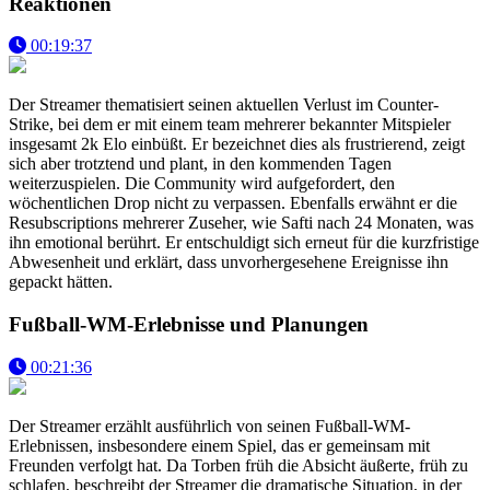
Reaktionen
00:19:37
Der Streamer thematisiert seinen aktuellen Verlust im Counter-
Strike, bei dem er mit einem team mehrerer bekannter Mitspieler
insgesamt 2k Elo einbüßt. Er bezeichnet dies als frustrierend, zeigt
sich aber trotztend und plant, in den kommenden Tagen
weiterzuspielen. Die Community wird aufgefordert, den
wöchentlichen Drop nicht zu verpassen. Ebenfalls erwähnt er die
Resubscriptions mehrerer Zuseher, wie Safti nach 24 Monaten, was
ihn emotional berührt. Er entschuldigt sich erneut für die kurzfristige
Abwesenheit und erklärt, dass unvorhergesehene Ereignisse ihn
gepackt hätten.
Fußball-WM-Erlebnisse und Planungen
00:21:36
Der Streamer erzählt ausführlich von seinen Fußball-WM-
Erlebnissen, insbesondere einem Spiel, das er gemeinsam mit
Freunden verfolgt hat. Da Torben früh die Absicht äußerte, früh zu
schlafen, beschreibt der Streamer die dramatische Situation, in der