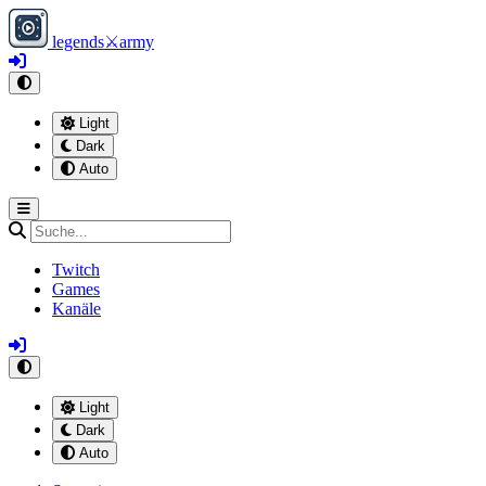
legends
⚔
army
Light
Dark
Auto
Twitch
Games
Kanäle
Light
Dark
Auto