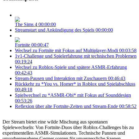
The Sims 4
00:00:00
Streamstart und Ankündigung des Spiels
00:00:00
Fortnite
00:00:47
Wechsel zu Fortnite mit Fokus auf Multiplayer-Modi
00:03:58
1v1-Challenge und Spielerfahrung mit technischen Problemen
00:19:24
Wechsel zu Roblox-Spiele und spätere ASMR-Erfahrung
00:42:43
Stream-Pausen und Interaktion mit Zuschauern
00:46:43
Rückkehr zu *You vs. Homer* in Roblox und Spielabschluss
00:49:18
Spielwechsel zu *ASMR-Obi* mit Fokus auf Sounddesign
00:53:26
Reflexion über alte Fortnite-Zeiten und Stream-Ende
00:58:52
Der Stream bietet eine wilde Mischung aus spontanen
Spielewechseln: Von Fortnite-Duos über Roblox-Challenges bis zu
experimentellen ASMR-Simulationen. Technische Pannen und
unvorhergesehene Gegner sorgen für unvergessliche Szenen,