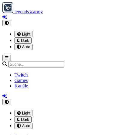
legends
⚔
army
Light
Dark
Auto
Twitch
Games
Kanäle
Light
Dark
Auto