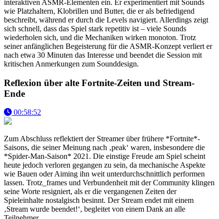
interaktiven ASMR-Elementen ein. Er experimentiert mit Sounds
wie Platzhaltern, Klobrillen und Butter, die er als befriedigend
beschreibt, während er durch die Levels navigiert. Allerdings zeigt
sich schnell, dass das Spiel stark repetitiv ist – viele Sounds
wiederholen sich, und die Mechaniken wirken monoton. Trotz
seiner anfänglichen Begeisterung für die ASMR-Konzept verliert er
nach etwa 30 Minuten das Interesse und beendet die Session mit
kritischen Anmerkungen zum Sounddesign.
Reflexion über alte Fortnite-Zeiten und Stream-
Ende
00:58:52
Zum Abschluss reflektiert der Streamer über frühere *Fortnite*-
Saisons, die seiner Meinung nach ‚peak‘ waren, insbesondere die
*Spider-Man-Saison* 2021. Die einstige Freude am Spiel scheint
heute jedoch verloren gegangen zu sein, da mechanische Aspekte
wie Bauen oder Aiming ihn weit unterdurchschnittlich performen
lassen. Trotz_frames und Verbundenheit mit der Community klingen
seine Worte resigniert, als er die vergangenen Zeiten der
Spieleinhalte nostalgisch besinnt. Der Stream endet mit einem
‚Stream wurde beendet!‘, begleitet von einem Dank an alle
Teilnehmer.