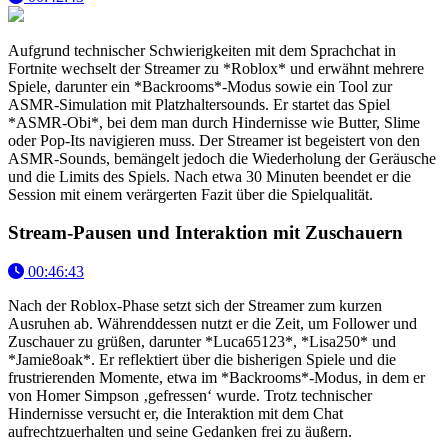
Aufgrund technischer Schwierigkeiten mit dem Sprachchat in
Fortnite wechselt der Streamer zu *Roblox* und erwähnt mehrere
Spiele, darunter ein *Backrooms*-Modus sowie ein Tool zur
ASMR-Simulation mit Platzhaltersounds. Er startet das Spiel
*ASMR-Obi*, bei dem man durch Hindernisse wie Butter, Slime
oder Pop-Its navigieren muss. Der Streamer ist begeistert von den
ASMR-Sounds, bemängelt jedoch die Wiederholung der Geräusche
und die Limits des Spiels. Nach etwa 30 Minuten beendet er die
Session mit einem verärgerten Fazit über die Spielqualität.
Stream-Pausen und Interaktion mit Zuschauern
00:46:43
Nach der Roblox-Phase setzt sich der Streamer zum kurzen
Ausruhen ab. Währenddessen nutzt er die Zeit, um Follower und
Zuschauer zu grüßen, darunter *Luca65123*, *Lisa250* und
*Jamie8oak*. Er reflektiert über die bisherigen Spiele und die
frustrierenden Momente, etwa im *Backrooms*-Modus, in dem er
von Homer Simpson ‚gefressen‘ wurde. Trotz technischer
Hindernisse versucht er, die Interaktion mit dem Chat
aufrechtzuerhalten und seine Gedanken frei zu äußern.