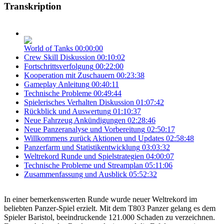
Transkription
World of Tanks
00:00:00
Crew Skill Diskussion
00:10:02
Fortschrittsverfolgung
00:22:00
Kooperation mit Zuschauern
00:23:38
Gameplay Anleitung
00:40:11
Technische Probleme
00:49:44
Spielerisches Verhalten Diskussion
01:07:42
Rückblick und Auswertung
01:10:37
Neue Fahrzeug Ankündigungen
02:28:46
Neue Panzeranalyse und Vorbereitung
02:50:17
Willkommens zurück Aktionen und Updates
02:58:48
Panzerfarm und Statistikentwicklung
03:03:32
Weltrekord Runde und Spielstrategien
04:00:07
Technische Probleme und Streamplan
05:11:06
Zusammenfassung und Ausblick
05:52:32
In einer bemerkenswerten Runde wurde neuer Weltrekord im
beliebten Panzer-Spiel erzielt. Mit dem T803 Panzer gelang es dem
Spieler Baristol, beeindruckende 121.000 Schaden zu verzeichnen.