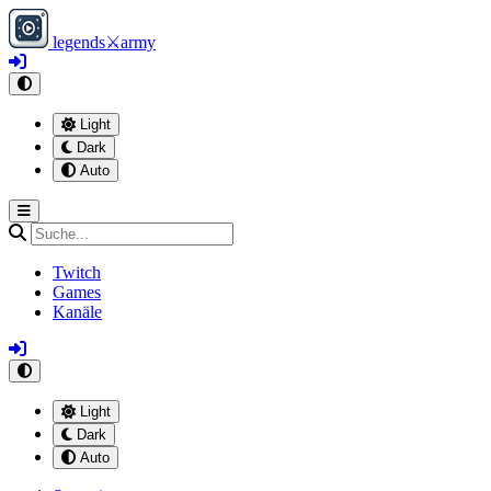
legends
⚔
army
Light
Dark
Auto
Twitch
Games
Kanäle
Light
Dark
Auto