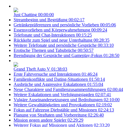
Just Chatting
00:00:00
Streambeginn und Begrüßung
00:02:17
Getränkepräferenzen und persönliche Vorlieben
00:05:06
Essensvorlieben und Körperwahrnehmung
00:09:24
Telefonate und Chat-Interaktionen
00:15:25
Rückkehr zum Spiel und neue Unterhaltung
00:28:35
Weitere Telefonate und persönliche Gespräche
00:33:10
Erotische Themen und Tabubrüche
00:50:57
Beendigung der Gespräche und Gameplay-Fokus
01:28:50
Grand Theft Auto V
01:38:03
Erste Fahrversuche und Interaktionen
01:46:24
Familienkonflikte und Dating-Situationen
01:50:14
Ausbrüche und Aggressive Eskalationen
01:55:04
Neue Charaktere und Familienzusammenführungen
02:00:44
Weitere Eskalationen und Verfolgungsjagden
02:07:41
Vulgäre Auseinandersetzungen und Bedrohungen
02:10:00
Weitere Gewalttätigkeiten und Provokationen
02:19:02
Fokus auf Fahrzeug Diebstähle und Missionen
02:24:13
Planung von Straftaten und Vorbereitung
02:26:40
Mission gegen andere Spieler
02:29:29
Weiterer Fokus auf Missionen und Aktionen
02:33:20