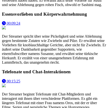
verbessert haben haben. Er erwähnt auch seine Vorliebe für Sushi
und seine Ablehnung gegen rohen Fisch, obwohl er Sashimi mag.
Essensvorlieben und Körperwahrnehmung
00:09:24
Der Streamer spricht über seine Pickeligkeit und seine Ablehnung
gegen bestimmte Zutaten wie Zwiebeln und Pilze. Er erwähnt seine
Vorlieben für knoblauchhaltige Gerichte, aber nicht für Zwiebeln. Er
äußert seine Dankbarkeit gegenüber Supportern, wie
einemSubscriber namens Susanne, und erwähnt seine türkische
Herkunft. Er erzählt von einer unangenehmen Erfahrung mit
Lammfleisch, das unangenehm riecht.
Telefonate und Chat-Interaktionen
00:15:25
Der Streamer beginnt Telefonate mit Chat-Mitgliedern und
interagiert mit ihnen über verschiedene Plattformen. Es gibt ein
längeres Telefonat mit einer Frau namens Oros, mit der er über
Filme, Serien und persönliche Themen wie Horrormovies,