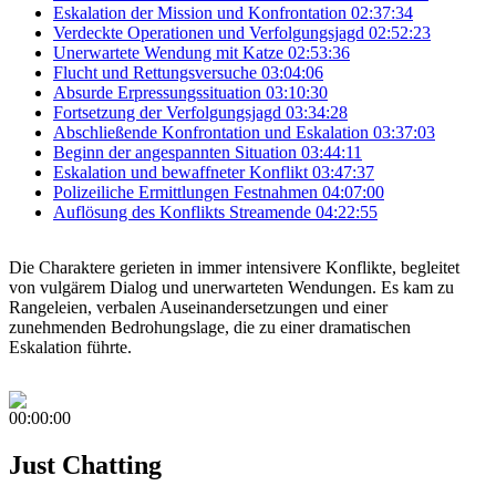
Eskalation der Mission und Konfrontation
02:37:34
Verdeckte Operationen und Verfolgungsjagd
02:52:23
Unerwartete Wendung mit Katze
02:53:36
Flucht und Rettungsversuche
03:04:06
Absurde Erpressungssituation
03:10:30
Fortsetzung der Verfolgungsjagd
03:34:28
Abschließende Konfrontation und Eskalation
03:37:03
Beginn der angespannten Situation
03:44:11
Eskalation und bewaffneter Konflikt
03:47:37
Polizeiliche Ermittlungen Festnahmen
04:07:00
Auflösung des Konflikts Streamende
04:22:55
Die Charaktere gerieten in immer intensivere Konflikte, begleitet
von vulgärem Dialog und unerwarteten Wendungen. Es kam zu
Rangeleien, verbalen Auseinandersetzungen und einer
zunehmenden Bedrohungslage, die zu einer dramatischen
Eskalation führte.
00:00:00
Just Chatting