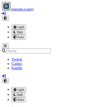
legends
⚔
army
Light
Dark
Auto
Twitch
Games
Kanäle
Light
Dark
Auto