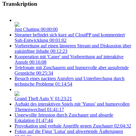
Transkription
Just Chatting
00:00:00
Streamer befindet sich kurz auf CloutPP und kommentiert
Sub-Entwicklung
00:01:02
Vorbereitung auf einen längeren Stream und Diskussion über
zukünftige Inhalte
00:12:23
Kooperation mit 'Caner' und Vorbereitung auf interaktive
Anrufe
00:16:08
Telefonate mit Zuschauern und humorvolle aber ausufernde
Gespräche
00:25:34
Besuch eines nackten Anrufers und Unterbrechung durch
technische Probleme
01:14:54
Grand Theft Auto V
01:23:21
Auftakt des interaktiven Spiels mit 'Yunus' und humorvollen
Themenwechsel
01:41:17
Ungewollte Intrusion durch Zuschauer und absurde
Eskalation
01:47:44
Provokation und verbale Angriffe gegen Zuschauer
02:04:32
Fokus auf die Figur 'Luisa' und abwertende Äußerungen