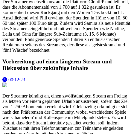
Der Streamer wechselt kurz auf die Plattform CloutPP und teilt mit,
dass die Abonnentenzahl von 1.700 auf 1.022 gesunken ist. Er
kommentiert diesen Rückgang mit den Worten 'Das bockt nicht'.
Anschließend wird Phil erwähnt, der Spenden in Höhe von 10, 50,
60 und später 100 Euro tätigt. Zudem wird Samira als neue Identität
des Streamers eingeführt und mit weiteren Spendern wie Nadine,
Leila und Gina für längere Sub-Zeiträume (3, 15, 6 Monate)
verbunden. Phils generöse Spenden führen zu enthusiastischen
Reaktionen seitens des Streamers, der diese als 'geisteskrank' und
'fünf Wäsche' bezeichnet.
Vorbereitung auf einen längeren Stream und
Diskussion über zukünftige Inhalte
00:12:23
Der Streamer kündigt an, einen zwölfstündigen Stream am Freitag
als letzten vor einem geplanten Urlaub anzustreben, sofern das Ziel
von 1.250 Abonnenten erreicht wird. Gleichzeitig erkundigt er sich
nach den Präferenzen der Community, wobei verschiedene Spiele
wie 'Chameleon' und Rollenspiele im Mittelpunkt stehen. Es wird
betont, dass der Stream interaktiv gestaltet werden soll, indem
Zuschauer mit ihren Telefonnummern zur Teilnahme eingeladen
werden, um Anrufe mit dem Streamer zu tätigen.