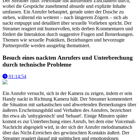
Der Streamer führt Telefonate mit anrufenden Zuschauern durch,
wobei die Gespräche zunehmend absurde und explizite Inhalte
umfassen. Ein Anrufer behauptet, gerade unter der Dusche zu
stehen, während ein weiterer – nach längerem Zögern – sich als
nackt entpuppt und detailliert über sexuelle Vorlieben spricht. Der
Streamer reagiert mit humorvollen, teils derben Kommentaren und
fördert die Interaktion durch suggestive Fragen und Bemerkungen.
Themen wie sexuelle Praktiken, Beziehungen und bevorzugte
Partnerprofile werden ausgiebig thematisiert.
Besuch eines nackten Anrufers und Unterbrechung
durch technische Probleme
01:14:54
Ein Anrufer versucht, sich in der Kamera zu zeigen, indem er sein
Handy nackt in Richtung Kamera hält. Der Streamer kommentiert
die Situation mit sarkastischen und abwertenden Bemerkungen über
äußeres Erscheinungsbild und Verhalten des Anrufers, bezeichnet
ihn etwa als 'unhygienisch' und 'behaart'. Einige Minuten später
kommt es zur Unterbrechung eines Anrufs, bei dem eine Voicemail-
Nachricht abgespielt wird, in der sich der Anrufer melodramatisch
über das Nicht-Erreichen des gewünschten Kontakts äußert. Der
Streamer reagiert darauf mit spöttischen und emotionslosen