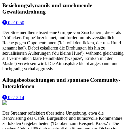
Beziehungsdynamik und zunehmende
Gewaltandrohung
02:10:50
Der Streamer thematisiert eine Gruppe von Zuschauern, die er als
'Abfucker-Truppe' bezeichnet, und fordert unmissverständlich
Rache gegen Opponent:innen ('Ich will den ficken, der uns Hund
genannt hat'). Dabei eskalieren die Drohungen bis hin zu
sexualisierten Äußerungen ('du kleine Hure'), während gleichzeitig
auf vermeintlich klare Feindbilder ('Kapuze', 'Errikan mit der
Maske') verwiesen wird. Die Atmosphäre bleibt angespannt und
hochgradig verbal aggressiv.
Alltagsbeobachtungen und spontane Community-
Interaktionen
02:12:14
Der Streamer reflektiert über seine Umgebung, etwa die
Renovierung des Cafés 'Burgershot' und humorvolle Kommentare
zu lokalen Gegebenheiten ('Da oben zum Beispiel. Krass.' / 'Die
machen Geld'). Plötzlich wechselt die Stimmung zur Diskussion