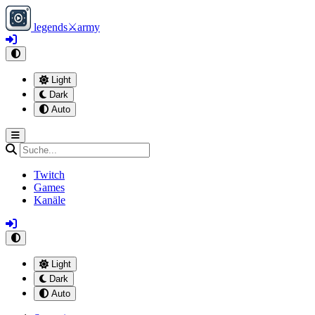
legends
⚔
army
Light
Dark
Auto
Twitch
Games
Kanäle
Light
Dark
Auto