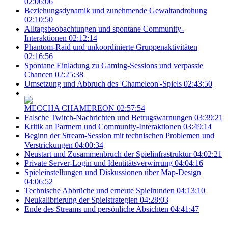
02:06:06
Beziehungsdynamik und zunehmende Gewaltandrohung
02:10:50
Alltagsbeobachtungen und spontane Community-
Interaktionen
02:12:14
Phantom-Raid und unkoordinierte Gruppenaktivitäten
02:16:56
Spontane Einladung zu Gaming-Sessions und verpasste
Chancen
02:25:38
Umsetzung und Abbruch des 'Chameleon'-Spiels
02:43:50
MECCHA CHAMEREON
02:57:54
Falsche Twitch-Nachrichten und Betrugswarnungen
03:39:21
Kritik an Partnern und Community-Interaktionen
03:49:14
Beginn der Stream-Session mit technischen Problemen und
Verstrickungen
04:00:34
Neustart und Zusammenbruch der Spielinfrastruktur
04:02:21
Private Server-Login und Identitätsverwirrung
04:04:16
Spieleinstellungen und Diskussionen über Map-Design
04:06:52
Technische Abbrüche und erneute Spielrunden
04:13:10
Neukalibrierung der Spielstrategien
04:28:03
Ende des Streams und persönliche Absichten
04:41:47