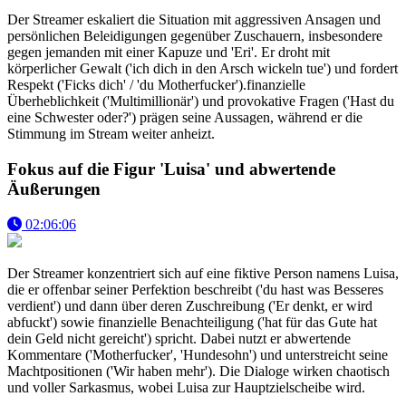
Der Streamer eskaliert die Situation mit aggressiven Ansagen und
persönlichen Beleidigungen gegenüber Zuschauern, insbesondere
gegen jemanden mit einer Kapuze und 'Eri'. Er droht mit
körperlicher Gewalt ('ich dich in den Arsch wickeln tue') und fordert
Respekt ('Ficks dich' / 'du Motherfucker').finanzielle
Überheblichkeit ('Multimillionär') und provokative Fragen ('Hast du
eine Schwester oder?') prägen seine Aussagen, während er die
Stimmung im Stream weiter anheizt.
Fokus auf die Figur 'Luisa' und abwertende
Äußerungen
02:06:06
Der Streamer konzentriert sich auf eine fiktive Person namens Luisa,
die er offenbar seiner Perfektion beschreibt ('du hast was Besseres
verdient') und dann über deren Zuschreibung ('Er denkt, er wird
abfuckt') sowie finanzielle Benachteiligung ('hat für das Gute hat
dein Geld nicht gereicht') spricht. Dabei nutzt er abwertende
Kommentare ('Motherfucker', 'Hundesohn') und unterstreicht seine
Machtpositionen ('Wir haben mehr'). Die Dialoge wirken chaotisch
und voller Sarkasmus, wobei Luisa zur Hauptzielscheibe wird.