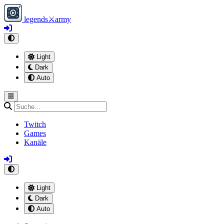
legends
⚔
army
Light
Dark
Auto
Twitch
Games
Kanäle
Light
Dark
Auto