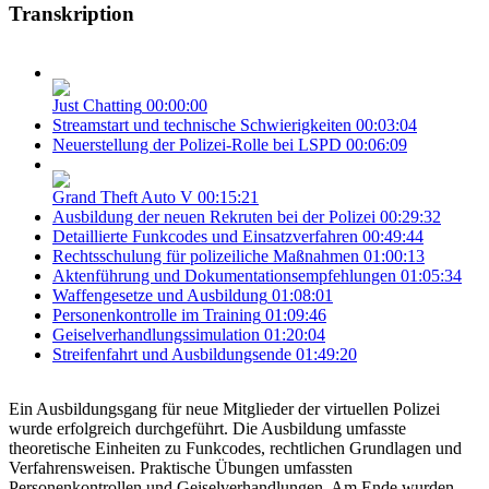
Transkription
Just Chatting
00:00:00
Streamstart und technische Schwierigkeiten
00:03:04
Neuerstellung der Polizei-Rolle bei LSPD
00:06:09
Grand Theft Auto V
00:15:21
Ausbildung der neuen Rekruten bei der Polizei
00:29:32
Detaillierte Funkcodes und Einsatzverfahren
00:49:44
Rechtsschulung für polizeiliche Maßnahmen
01:00:13
Aktenführung und Dokumentationsempfehlungen
01:05:34
Waffengesetze und Ausbildung
01:08:01
Personenkontrolle im Training
01:09:46
Geiselverhandlungssimulation
01:20:04
Streifenfahrt und Ausbildungsende
01:49:20
Ein Ausbildungsgang für neue Mitglieder der virtuellen Polizei
wurde erfolgreich durchgeführt. Die Ausbildung umfasste
theoretische Einheiten zu Funkcodes, rechtlichen Grundlagen und
Verfahrensweisen. Praktische Übungen umfassten
Personenkontrollen und Geiselverhandlungen. Am Ende wurden