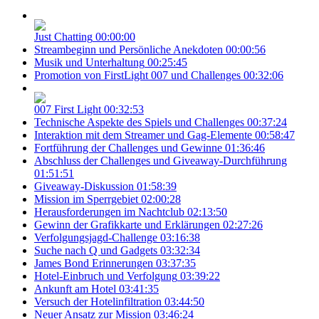
Just Chatting
00:00:00
Streambeginn und Persönliche Anekdoten
00:00:56
Musik und Unterhaltung
00:25:45
Promotion von FirstLight 007 und Challenges
00:32:06
007 First Light
00:32:53
Technische Aspekte des Spiels und Challenges
00:37:24
Interaktion mit dem Streamer und Gag-Elemente
00:58:47
Fortführung der Challenges und Gewinne
01:36:46
Abschluss der Challenges und Giveaway-Durchführung
01:51:51
Giveaway-Diskussion
01:58:39
Mission im Sperrgebiet
02:00:28
Herausforderungen im Nachtclub
02:13:50
Gewinn der Grafikkarte und Erklärungen
02:27:26
Verfolgungsjagd-Challenge
03:16:38
Suche nach Q und Gadgets
03:32:34
James Bond Erinnerungen
03:37:35
Hotel-Einbruch und Verfolgung
03:39:22
Ankunft am Hotel
03:41:35
Versuch der Hotelinfiltration
03:44:50
Neuer Ansatz zur Mission
03:46:24