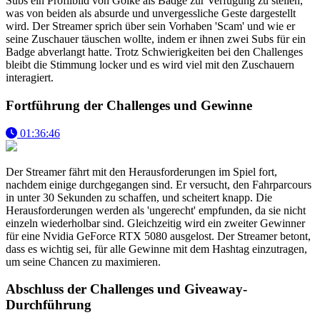
Subs ein Profilbild von Goike als Badge zur Verfügung zu stellen,
was von beiden als absurde und unvergessliche Geste dargestellt
wird. Der Streamer sprich über sein Vorhaben 'Scam' und wie er
seine Zuschauer täuschen wollte, indem er ihnen zwei Subs für ein
Badge abverlangt hatte. Trotz Schwierigkeiten bei den Challenges
bleibt die Stimmung locker und es wird viel mit den Zuschauern
interagiert.
Fortführung der Challenges und Gewinne
01:36:46
Der Streamer fährt mit den Herausforderungen im Spiel fort,
nachdem einige durchgegangen sind. Er versucht, den Fahrparcours
in unter 30 Sekunden zu schaffen, und scheitert knapp. Die
Herausforderungen werden als 'ungerecht' empfunden, da sie nicht
einzeln wiederholbar sind. Gleichzeitig wird ein zweiter Gewinner
für eine Nvidia GeForce RTX 5080 ausgelost. Der Streamer betont,
dass es wichtig sei, für alle Gewinne mit dem Hashtag einzutragen,
um seine Chancen zu maximieren.
Abschluss der Challenges und Giveaway-
Durchführung