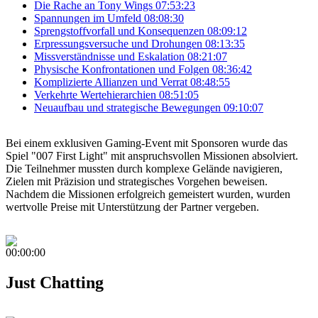
Die Rache an Tony Wings
07:53:23
Spannungen im Umfeld
08:08:30
Sprengstoffvorfall und Konsequenzen
08:09:12
Erpressungsversuche und Drohungen
08:13:35
Missverständnisse und Eskalation
08:21:07
Physische Konfrontationen und Folgen
08:36:42
Komplizierte Allianzen und Verrat
08:48:55
Verkehrte Wertehierarchien
08:51:05
Neuaufbau und strategische Bewegungen
09:10:07
Bei einem exklusiven Gaming-Event mit Sponsoren wurde das
Spiel "007 First Light" mit anspruchsvollen Missionen absolviert.
Die Teilnehmer mussten durch komplexe Gelände navigieren,
Zielen mit Präzision und strategisches Vorgehen beweisen.
Nachdem die Missionen erfolgreich gemeistert wurden, wurden
wertvolle Preise mit Unterstützung der Partner vergeben.
00:00:00
Just Chatting