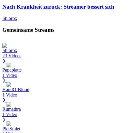
Nach Krankheit zurück: Streamer bessert sich
Shlorox
Gemeinsame Streams
Shlorox
23 Videos
Papaplatte
1 Video
HandOfBlood
1 Video
Rumathra
1 Video
PietSmiet