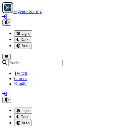
legends
⚔
army
Light
Dark
Auto
Twitch
Games
Kanäle
Light
Dark
Auto