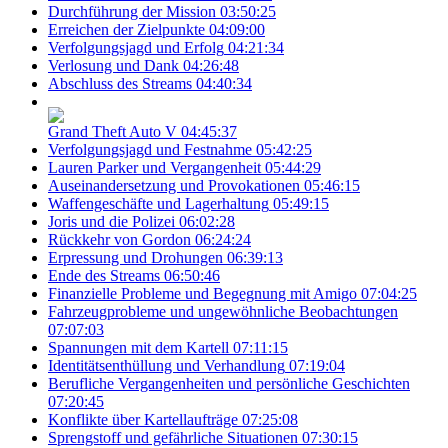
Durchführung der Mission
03:50:25
Erreichen der Zielpunkte
04:09:00
Verfolgungsjagd und Erfolg
04:21:34
Verlosung und Dank
04:26:48
Abschluss des Streams
04:40:34
Grand Theft Auto V
04:45:37
Verfolgungsjagd und Festnahme
05:42:25
Lauren Parker und Vergangenheit
05:44:29
Auseinandersetzung und Provokationen
05:46:15
Waffengeschäfte und Lagerhaltung
05:49:15
Joris und die Polizei
06:02:28
Rückkehr von Gordon
06:24:24
Erpressung und Drohungen
06:39:13
Ende des Streams
06:50:46
Finanzielle Probleme und Begegnung mit Amigo
07:04:25
Fahrzeugprobleme und ungewöhnliche Beobachtungen
07:07:03
Spannungen mit dem Kartell
07:11:15
Identitätsenthüllung und Verhandlung
07:19:04
Berufliche Vergangenheiten und persönliche Geschichten
07:20:45
Konflikte über Kartellaufträge
07:25:08
Sprengstoff und gefährliche Situationen
07:30:15