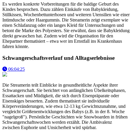
Es werden konkrete Vorbereitungen für die baldige Geburt des
Kindes besprochen. Dazu zählen Einkäufe von Babykleidung,
Stillkissen, Wochenbettunterhosen und weiteren Utensilien wie einer
Intimdusche oder Haargummis. Die Streamerin zeigt exemplare wie
einen Schlafanzug oder ein langes Kleid für Untersuchungen und
betont die Marke des Polyesters. Sie erwähnt, dass sie Babykleidung
direkt gewaschen hat. Zudem wird die Organisation für den
Ehepartner thematisiert – etwa wer im Ernstfall ins Krankenhaus
fahren könnte.
Schwangerschaftsverlauf und Alltagserlebnisse
06:04:25
Die Streamerin teilt Einblicke in gesundheitliche Aspekte ihrer
Schwangerschaft. Sie berichtet von anfänglichen Übelkeitsphasen,
Essattacken und Müdigkeit, die sich durch Eisenpräparate oder
Eisenskiges besserten. Zudem thematisiert sie individuelle
Körperveränderungen, wie etwa 12-13 kg Gewichtszunahme, und
vergleicht Größenentwicklungen des Babys (z.B. in der 8. Woche
"nagelgroß"). Persönliche Geschichten wie Snowboarden in frühen
Schwangerschaftswochen werden erzählt. Die Ambivalenz
zwischen Euphorie und Unsicherheit wird spürbar.