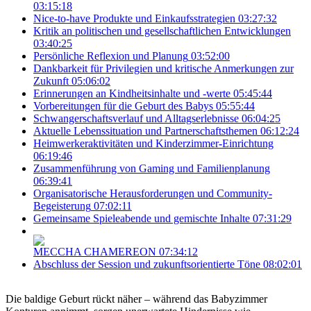
03:15:18
Nice-to-have Produkte und Einkaufsstrategien
03:27:32
Kritik an politischen und gesellschaftlichen Entwicklungen
03:40:25
Persönliche Reflexion und Planung
03:52:00
Dankbarkeit für Privilegien und kritische Anmerkungen zur
Zukunft
05:06:02
Erinnerungen an Kindheitsinhalte und -werte
05:45:44
Vorbereitungen für die Geburt des Babys
05:55:44
Schwangerschaftsverlauf und Alltagserlebnisse
06:04:25
Aktuelle Lebenssituation und Partnerschaftsthemen
06:12:24
Heimwerkeraktivitäten und Kinderzimmer-Einrichtung
06:19:46
Zusammenführung von Gaming und Familienplanung
06:39:41
Organisatorische Herausforderungen und Community-
Begeisterung
07:02:11
Gemeinsame Spieleabende und gemischte Inhalte
07:31:29
MECCHA CHAMEREON
07:34:12
Abschluss der Session und zukunftsorientierte Töne
08:02:01
Die baldige Geburt rückt näher – während das Babyzimmer