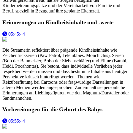
Schwangerschaft freut, hat sie Sorgen bezüglich der
Kinderbetreuungsplätze und der Vereinbarkeit von Familie und
Beruf, speziell in Bezug auf ihre geplante Elternzeit.
Erinnerungen an Kindheitsinhalte und -werte
05:45:44
Die Streamerin reflektiert über prägende Kindheitsinhalte wie
Zeichentrickserien (Paw Patrol, Teletubbies, Monchichis), Serien
(Bob der Baumeister, Bobo der Siebenschläfer) und Filme (Bambi,
Heidi, Pocahontas). Sie betont, dass individuelle Vorlieben jeder
respektiert werden müssen und dass bestimmte Inhalte aus heutiger
Perspektive kritisch hinterfragt werden. Themen wie
Reizüberflutung bei Cartoons oder fragwürdige Darstellungen in
älteren Medien werden angesprochen. Zudem teilt sie persönliche
Erinnerungen an Lieblingsfiguren wie den Magnum-Darsteller oder
Sandmännchen.
Vorbereitungen für die Geburt des Babys
05:55:44