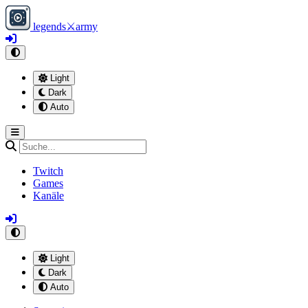
legends
⚔
army
Light
Dark
Auto
Twitch
Games
Kanäle
Light
Dark
Auto