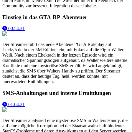
durch Fotos im Menyo-Stil. Der Streamer bittet um Feedback der
Community zur besseren Integration dieser Inhalte.
Einstieg in das GTA-RP-Abenteuer
00:54:31
Der Streamer führt das neue Abenteuer 'GTA Roleplay auf
Lucky5.de in der 5M Edition' ein, mit Fokus auf die Figur Walter
Weiß. Nach einem Ehekrach in der letzten Episode wird ein
dramatischer Spannungsbogen aufgebaut, da Walter weitere interne
Konflikte und eine mysteriöse SMS erhält. Es wird angekündigt,
zunächst die SMS über Walters Handy zu prüfen. Der Streamer
deutet an, dass der heutige Tag 'heiß' werden könnte, mit
unerwarteten Enthüllungen.
SMS-Anhaltungen und interne Ermittlungen
01:04:21
Der Streamer analysiert eine mysteriöse SMS in Walters Handy, die
auf eine mögliche Korruption bei der Staatsanwaltschaft hindeutet.
StarCS-Probleme und deren Auswirkungen auf den Server werden