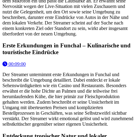
dem Mikrofon ein und passt die Lautstärke an. Er erwähnt seine
Nervosität wegen der Live-Situation mit vielen Zuschauern und
nutzt die Gelegenheit, um den Ort sowie seine Umgebung zu
beschreiben, darunter erste Eindrücke von Autos in der Nähe und
dem lokalen Verkehr. Der Streamer scheint auf der Suche nach
einem konkreten Ziel oder Standort zu sein, wirkt aber insgesamt
überfordert von der neuen Umgebung.
Erste Erkundungen in Funchal – Kulinarische und
touristische Eindrücke
00:09:00
Der Streamer unternimmt erste Erkundungen in Funchal und
beschreibt die Umgebung detailliert. Dabei entdeckt er lokale
Sehenswürdigkeiten wie ein Casino und Restaurants. Besonders
erwähnt er die hohe Dichte an Palmen und die teilweise frei
herumlaufenden Kühe, die hier primär zur Fleischproduktion
gehalten werden. Zudem beschreibt er seine Unsicherheit im
Umgang mit überteuerten Preisen und komplizierten
Bestellprozessen in Geschäften, was seine Selbstzweifel sichtbar
verstärkt. Der Streamer wirkt emotional gelöst und wird zunehmend
selbstkritischer gegenüber seiner eigenen Unsicherheit.
Entdeckung tropischer Natur und lokaler