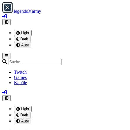
legends
⚔
army
Light
Dark
Auto
Twitch
Games
Kanäle
Light
Dark
Auto