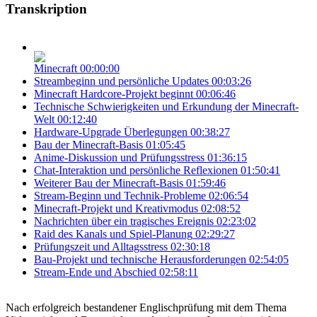
Transkription
Minecraft
00:00:00
Streambeginn und persönliche Updates
00:03:26
Minecraft Hardcore-Projekt beginnt
00:06:46
Technische Schwierigkeiten und Erkundung der Minecraft-
Welt
00:12:40
Hardware-Upgrade Überlegungen
00:38:27
Bau der Minecraft-Basis
01:05:45
Anime-Diskussion und Prüfungsstress
01:36:15
Chat-Interaktion und persönliche Reflexionen
01:50:41
Weiterer Bau der Minecraft-Basis
01:59:46
Stream-Beginn und Technik-Probleme
02:06:54
Minecraft-Projekt und Kreativmodus
02:08:52
Nachrichten über ein tragisches Ereignis
02:23:02
Raid des Kanals und Spiel-Planung
02:29:27
Prüfungszeit und Alltagsstress
02:30:18
Bau-Projekt und technische Herausforderungen
02:54:05
Stream-Ende und Abschied
02:58:11
Nach erfolgreich bestandener Englischprüfung mit dem Thema