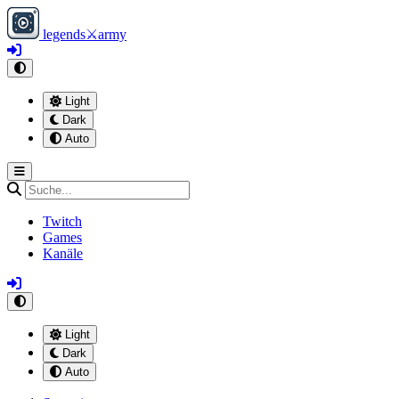
legends
⚔
army
Light
Dark
Auto
Twitch
Games
Kanäle
Light
Dark
Auto