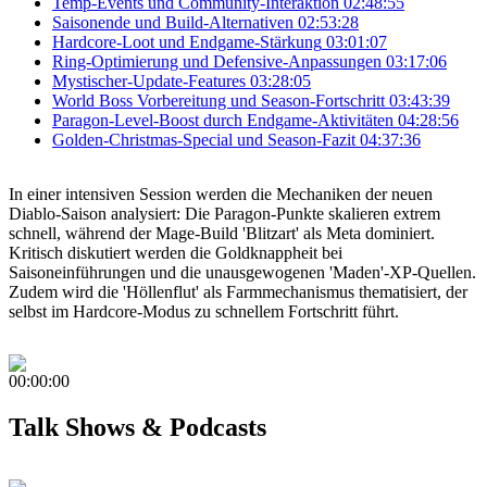
Temp-Events und Community-Interaktion
02:48:55
Saisonende und Build-Alternativen
02:53:28
Hardcore-Loot und Endgame-Stärkung
03:01:07
Ring-Optimierung und Defensive-Anpassungen
03:17:06
Mystischer-Update-Features
03:28:05
World Boss Vorbereitung und Season-Fortschritt
03:43:39
Paragon-Level-Boost durch Endgame-Aktivitäten
04:28:56
Golden-Christmas-Special und Season-Fazit
04:37:36
In einer intensiven Session werden die Mechaniken der neuen
Diablo-Saison analysiert: Die Paragon-Punkte skalieren extrem
schnell, während der Mage-Build 'Blitzart' als Meta dominiert.
Kritisch diskutiert werden die Goldknappheit bei
Saisoneinführungen und die unausgewogenen 'Maden'-XP-Quellen.
Zudem wird die 'Höllenflut' als Farmmechanismus thematisiert, der
selbst im Hardcore-Modus zu schnellem Fortschritt führt.
00:00:00
Talk Shows & Podcasts