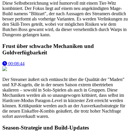
Diese Selbstbezeichnung wird humorvoll mit einem Tier-Witz
kombiniert. Der Fokus liegt auf einem neu angekündigten Mage-
Build namens "Blitzart", der nach Aussagen des Streamers deutlich
besser performt als vorherige Varianten. Es werden Verlinkungen zu
den Skill-Trees geteilt, wobei vor möglichen Risiken wie dem
Butcher-Boss gewarnt wird, da dieser versehentlich durch Warps in
Dungeons gelangen kann.
Frust über schwache Mechaniken und
Goldverfügbarkeit
00:08:44
Der Streamer äußert sich enttäuscht über die Qualität der "Maden"
und XP-Kugeln, die in der neuen Saison extrem übertrieben
skalieren – sowohl in Solo-Spielen als auch in Gruppen. Diese
Mechaniken werden als so unausgewogen kritisiert, dass selbst im
Hardcore-Modus Paragon-Level in kürzester Zeit erreicht werden
können. Kritikpunkte werden auch an der Ausverkaufsstrategie für
die neuen Eiskaffee-Kombis geäußert, die trotz hoher Nachfrage
sofort ausverkauft waren.
Season-Strategie und Build-Updates