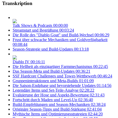
Transkription
Talk Shows & Podcasts
00:00:00
Streamstart und Begrüßung
00:03:24
Die Rolle des "Diablo Goat" und Build-Wechsel
00:06:29
Frust über schwache Mechaniken und Goldverfügbarkeit
00:08:44
Season-Strategie und Build-Updates
00:13:18
Diablo IV
00:16:11
Die Hellheit als einzigartiger Farmmechanismus
00:22:45
Das Season-Meta und Build-Updates
00:36:21
SSF Hardcore Challenges und Tower-Wettbewerb
00:46:24
Gruppeninteraktionen und Meta-Builds
01:01:09
Die Saison-Endphase und bevorstehende Updates
01:14:56
Legendäre Items und Set-Teile-Analyse
02:28:22
Evaluierung der Hose und Aspekt-Bewertung
02:31:43
Fortschritt durch Maden und Level-Up
02:36:40
Build-Empfehlungen und Season-Mechaniken
02:38:24
Originäre Season-Tipps und Build-Stärkung
02:41:04
Mythische Items und Optimierungsstrategien
02:44:20