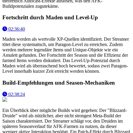
theoretisch Autocast-Effekte auslösen, was den AFK-
Buildpotenzialen zugutekäme.
Fortschritt durch Maden und Level-Up
02:36:40
Maden werden als wertvolle XP-Quellen identifiziert. Der Streamer
tötet diese systematisch, um Paragon-Level zu erreichen. Zudem
werden mehrere legendäre Items und Unique-Objekte wie ein
Amulett gefunden. Der Fortschritt der Season und die Effizienz der
farmed Items werden diskutiert. Das Level-Up-Potenzial durch
Maden wird als überraschend hoch bewertet, sodass zwei Paragon-
Level innerhalb kurzer Zeit erreicht werden können.
Build-Empfehlungen und Season-Mechaniken
02:38:24
Ein Überblick über mögliche Builds wird gegeben: Der "Blizzard-
Druide" wird als nützlicher, aber nicht strongest Meta-Build der
Saison charakterisiert. Der Streamer schlägt vor, den Druiden im
späteren Seasonverlauf für AFK-Farmen zu nutzen, da dieser
weniger aktive Interaktion benötigt. Ein Patch-Effekt durch Blizzard