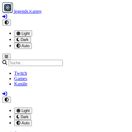
legends
⚔
army
Light
Dark
Auto
Twitch
Games
Kanäle
Light
Dark
Auto