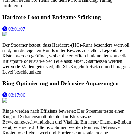
von den neuen 3.0-Items und dem PTR-Balancing-Tuning
profitieren.
Hardcore-Loot und Endgame-Stärkung
03:01:07
Der Streamer betont, dass Hardcore-(HC)-Runs besonders wertvoll
sind, um die eigenen Builds unter Beweis zu stellen. Legendäre
Kisten werden geöffnet, wobei die erhofften Unique Items wie die
Brustplatte oder starke Set-Teile ausbleiben. Stattdessen werden
wertvolle Maden getoasted, die XP-Kugeln freisetzen und Paragon-
Level beschleunigen.
Ring-Optimierung und Defensive-Anpassungen
03:17:06
Ringe werden nach Effizienz bewertet: Der Streamer testet einen
Ring mit Schadensmultiplikator für Blitz sowie
Bewegunggeschwindigkeit und Vitalität. Ein neuer Diamant-Einbau
zeigt, wie neue 3.0-Items optimiert werden können. Defensive
Knoten wie Lebenswert und Barriereschutz spielen eine