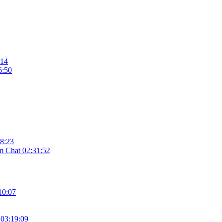
:14
6:50
8:23
em Chat
02:31:52
10:07
03:19:09