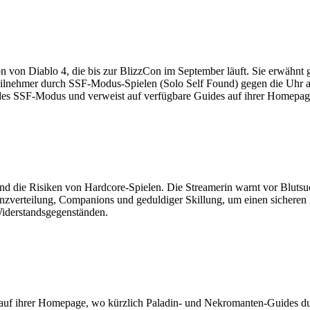
 von Diablo 4, die bis zur BlizzCon im September läuft. Sie erwähnt g
Teilnehmer durch SSF-Modus-Spielen (Solo Self Found) gegen die Uhr a
 des SSF-Modus und verweist auf verfügbare Guides auf ihrer Homepag
d die Risiken von Hardcore-Spielen. Die Streamerin warnt vor Bluts
zverteilung, Companions und geduldiger Skillung, um einen sicheren B
iderstandsgegenständen.
s auf ihrer Homepage, wo kürzlich Paladin- und Nekromanten-Guides d