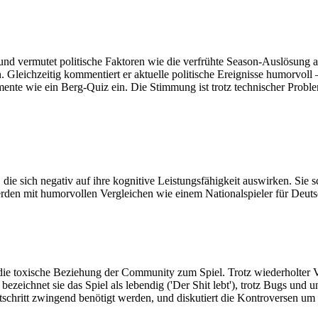
und vermutet politische Faktoren wie die verfrühte Season-Auslösung 
 Gleichzeitig kommentiert er aktuelle politische Ereignisse humorvoll –
ente wie ein Berg-Quiz ein. Die Stimmung ist trotz technischer Proble
e sich negativ auf ihre kognitive Leistungsfähigkeit auswirken. Sie sch
den mit humorvollen Vergleichen wie einem Nationalspieler für Deutsc
t die toxische Beziehung der Community zum Spiel. Trotz wiederholter
zeichnet sie das Spiel als lebendig ('Der Shit lebt'), trotz Bugs und 
tschritt zwingend benötigt werden, und diskutiert die Kontroversen um