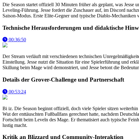
Die Season startet offiziell 30 Minuten früher als geplant, was Je
Leveling-Führung. Jesse fordert die Zuschauer auf, im Discord nachzu
Saison-Modus. Erste Elite-Gegner und typische Diablo-Mechaniken wi
Technische Herausforderungen und didaktische Hinw
00:36:50
Der Stream verläuft mit verschiedenen technischen Unregelmäßigkeiten
Einstellung. Jesse nutzt die Situation für eine Spielerführung und e
Skillung beim Mage wird demonstriert, und Jesse betont die Bedeut
Details der Grover-Challenge und Partnerschaft
00:53:24
Bi iz. Die Season beginnt offiziell, doch viele Spieler sitzen weiter
Wut der enttäuschten Fußballfans gerechnet hatte, nachdem Deutschlan
Fortschritt beim Leveln des Mage. Er thematisiert auch typische Fein
lustig macht.
Kritik an Blizzard und Community-Interaktion