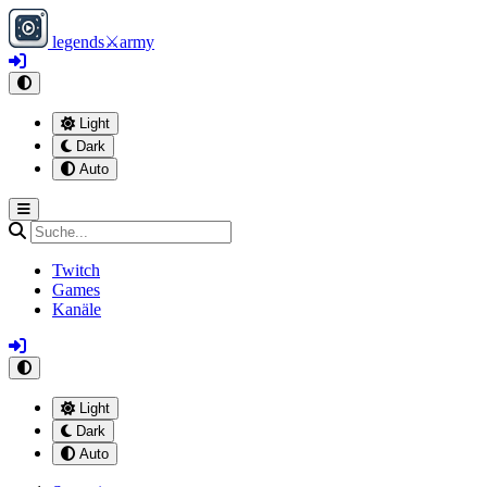
legends
⚔
army
Light
Dark
Auto
Twitch
Games
Kanäle
Light
Dark
Auto