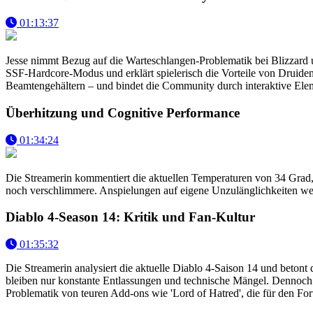
01:13:37
Jesse nimmt Bezug auf die Warteschlangen-Problematik bei Blizzard 
SSF-Hardcore-Modus und erklärt spielerisch die Vorteile von Druiden.
Beamtengehältern – und bindet die Community durch interaktive Elem
Überhitzung und Cognitive Performance
01:34:24
Die Streamerin kommentiert die aktuellen Temperaturen von 34 Grad, di
noch verschlimmere. Anspielungen auf eigene Unzulänglichkeiten wer
Diablo 4-Season 14: Kritik und Fan-Kultur
01:35:32
Die Streamerin analysiert die aktuelle Diablo 4-Saison 14 und beton
bleiben nur konstante Entlassungen und technische Mängel. Dennoch be
Problematik von teuren Add-ons wie 'Lord of Hatred', die für den For