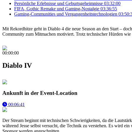
Persönliche Erlebnisse und Geburtsgeheimnisse
03:32:00
FIFA, Gothic Remake und Gaming-Nostalgie
03:36:55
Gaming-Communities und Vergangenheitstechnologien
03:50:
Mit Rekordhitze geht in Diablo 4 die neue Season an den Start – doch
Community zum Mitmachen motiviert. Trotz technischer Hürden wie W
00:00:00
Diablo IV
Ankunft in der Event-Location
00:06:41
Der Stream beginnt mit technischen Schwierigkeiten, da die Lautstär
während Jesse selbst versucht, die Technik zu verstehen. Es wird ei
Sponsor werden angeschnitten.