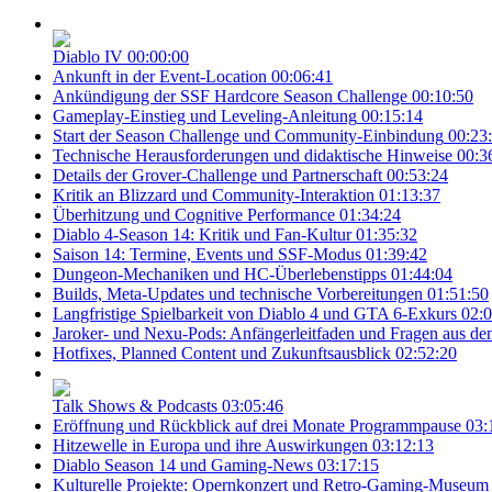
Diablo IV
00:00:00
Ankunft in der Event-Location
00:06:41
Ankündigung der SSF Hardcore Season Challenge
00:10:50
Gameplay-Einstieg und Leveling-Anleitung
00:15:14
Start der Season Challenge und Community-Einbindung
00:23
Technische Herausforderungen und didaktische Hinweise
00:3
Details der Grover-Challenge und Partnerschaft
00:53:24
Kritik an Blizzard und Community-Interaktion
01:13:37
Überhitzung und Cognitive Performance
01:34:24
Diablo 4-Season 14: Kritik und Fan-Kultur
01:35:32
Saison 14: Termine, Events und SSF-Modus
01:39:42
Dungeon-Mechaniken und HC-Überlebenstipps
01:44:04
Builds, Meta-Updates und technische Vorbereitungen
01:51:50
Langfristige Spielbarkeit von Diablo 4 und GTA 6-Exkurs
02:0
Jaroker- und Nexu-Pods: Anfängerleitfaden und Fragen aus d
Hotfixes, Planned Content und Zukunftsausblick
02:52:20
Talk Shows & Podcasts
03:05:46
Eröffnung und Rückblick auf drei Monate Programmpause
03:
Hitzewelle in Europa und ihre Auswirkungen
03:12:13
Diablo Season 14 und Gaming-News
03:17:15
Kulturelle Projekte: Opernkonzert und Retro-Gaming-Museum