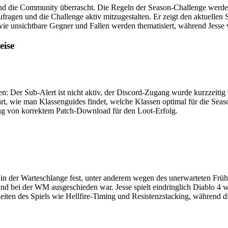
sse und die Community überrascht. Die Regeln der Season-Challenge we
fragen und die Challenge aktiv mitzugestalten. Er zeigt den aktuellen
e unsichtbare Gegner und Fallen werden thematisiert, während Jesse v
eise
: Der Sub-Alert ist nicht aktiv, der Discord-Zugang wurde kurzzeitig b
rklärt, wie man Klassenguides findet, welche Klassen optimal für die 
ung von korrektem Patch-Download für den Loot-Erfolg.
hin in der Warteschlange fest, unter anderem wegen des unerwarteten Früh
d bei der WM ausgeschieden war. Jesse spielt eindringlich Diablo 4 wei
heiten des Spiels wie Hellfire-Timing und Resistenzstacking, während 