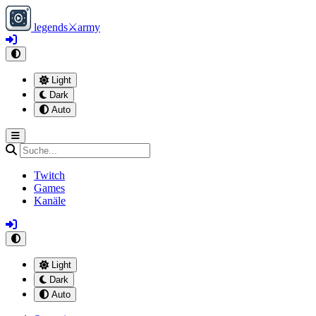
legends
⚔
army
Light
Dark
Auto
Twitch
Games
Kanäle
Light
Dark
Auto