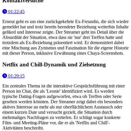
Kontaktversuche
01:22:45
Erneut geht es um eine zurückgekehrte Ex-Freundin, die sich wieder
gemeldet hat und trotz bereits beendeter Beziehung weiterhin Inhalte
geliked und Interesse zeigte. Der Streamer geht ins Detail über die
Absurdität der Situation, etwa dass sie 'nur' drei Treffen hatte und
trotzdem als Ex-Beziehung präsentiert wird. Er demonstriert dabei
eine Mischung aus Zynismus und Faszination für die eigene Historie
mit dieser Person, inklusive Erwähnung eines Chaya-Screenshots.
Netflix and Chill-Dynamik und Zielsetzung
01:29:15
Ein zentrales Thema ist die interaktive Gesprächsführung mit einer
Person im Chat, die als 'Leonie' identifiziert wird. Es werden
typische Dating-Fragen aufgeworfen, etwa ob Treffen oder Serie
gesehen werden könnten. Der Streamer zeigt dabei ein besonders
aktives Interesse an mehr als nur oberflächlichem Austausch oder
einem kurzen Date und versucht gezielt, die Situation durch
mehrmaliges Nachfragen zu vertiefen. Er schlägt sogar konkrete
Film- und Meeting-Pläne vor, die er als 'Netflix and Chill'-
Aktivitäten beschreibt.