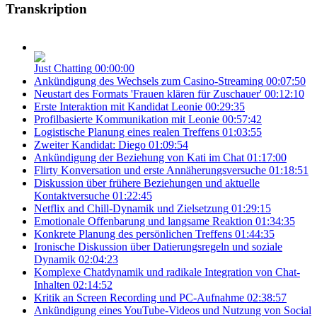
Transkription
Just Chatting
00:00:00
Ankündigung des Wechsels zum Casino-Streaming
00:07:50
Neustart des Formats 'Frauen klären für Zuschauer'
00:12:10
Erste Interaktion mit Kandidat Leonie
00:29:35
Profilbasierte Kommunikation mit Leonie
00:57:42
Logistische Planung eines realen Treffens
01:03:55
Zweiter Kandidat: Diego
01:09:54
Ankündigung der Beziehung von Kati im Chat
01:17:00
Flirty Konversation und erste Annäherungsversuche
01:18:51
Diskussion über frühere Beziehungen und aktuelle
Kontaktversuche
01:22:45
Netflix and Chill-Dynamik und Zielsetzung
01:29:15
Emotionale Offenbarung und langsame Reaktion
01:34:35
Konkrete Planung des persönlichen Treffens
01:44:35
Ironische Diskussion über Datierungsregeln und soziale
Dynamik
02:04:23
Komplexe Chatdynamik und radikale Integration von Chat-
Inhalten
02:14:52
Kritik an Screen Recording und PC-Aufnahme
02:38:57
Ankündigung eines YouTube-Videos und Nutzung von Social