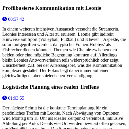
Profilbasierte Kommunikation mit Leonie
00:57:42
In einem weiteren intensiven Austausch versucht die Streamerin,
Leonies Interessen und Alter zu eruieren. Leonie gibt indirekt
Hinweise auf Sport (Volleyball, Fußball) und Klavier – Aspekte, die
sofort aufgegriffen werden, da typische 'Frauen-Hobbys' als
Eisbrecher dienen könnten. Themen wie Chemie zwischen den
beiden oder eine mögliche Begegnung kommen auf. Allerdings
bleibt Leonies Antwortverhalten teils widersprüchlich oder zeigt
Unsicherheit (z.B. bei der Altersangabe), was die Kommunikation
komplexer gestaltet. Der Fokus liegt dabei immer auf einer
gleichwürdigen, aber spielerischen Verständigung.
Logistische Planung eines realen Treffens
01:03:55
Der nächste Schritt ist die konkrete Terminplanung für ein
persönliches Treffen mit Leonie. Nach Abwägung von Optionen
wird Montag um 18 Uhr als idealer Zeitpunkt vereinbart, inklusive
Abholung per Auto. Details wie Ort werden bewusst offen gelassen,
um Flexibilität zu wahren. Die Streamerin betont realistische