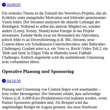
04:00:05
Ein zentrales Thema ist die Zukunft des Waveboys-Projekts, das als
Kollektiv unter mangelnder Motivation und fehlender gemeinsamer
Vision leidet. Der Streamer analysiert die aktuelle Lethargie der
Beteiligten: Während er selbst das aktivste Mitglied sei, würden
andere (Lenny, Kenny, Shanti) keine Energie in das Projekt
investieren. Fortnite bleibt zwar ein Bestandteil der Aktivitäten,
jedoch fehle es an Diversifizierung (z.B. IRL-Streams, neue
Content-Ideen wie Schulklassen-Unterrichtsvideos oder Babysitter-
Challenges). Geplant seien u.a. ein 'Arm vs. Reich'-Video Teil 2, ein
'Hide and Seek' in Eligas Villa in Marbella sowie Fußball-
Challenges. Kritisch angemerkt wird die ausbleibende Umsetzung
trotz vorhandener Ideen.
Operative Planung und Sponsoring
04:16:30
Planung und Umsetzung von Content liegen weit auseinander –
trotz voller Ideenagentur. Der Streamer erklärt, dass aufwendige
Videos (z.B. 6.000-Euro-Produktionen) erst realisiert werden, wenn
Partner Sponsoren gefunden sind. Als Beispiel wird das
angekündigte Budget im August genannt, das neue Hardware