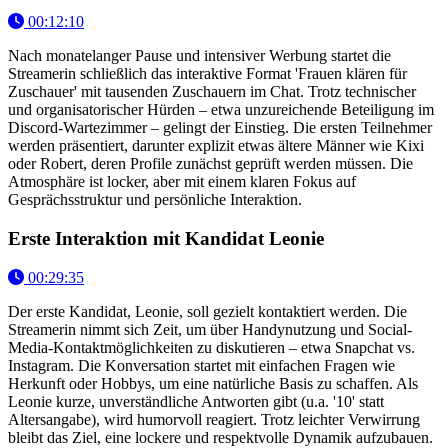
00:12:10
Nach monatelanger Pause und intensiver Werbung startet die
Streamerin schließlich das interaktive Format 'Frauen klären für
Zuschauer' mit tausenden Zuschauern im Chat. Trotz technischer
und organisatorischer Hürden – etwa unzureichende Beteiligung im
Discord-Wartezimmer – gelingt der Einstieg. Die ersten Teilnehmer
werden präsentiert, darunter explizit etwas ältere Männer wie Kixi
oder Robert, deren Profile zunächst geprüft werden müssen. Die
Atmosphäre ist locker, aber mit einem klaren Fokus auf
Gesprächsstruktur und persönliche Interaktion.
Erste Interaktion mit Kandidat Leonie
00:29:35
Der erste Kandidat, Leonie, soll gezielt kontaktiert werden. Die
Streamerin nimmt sich Zeit, um über Handynutzung und Social-
Media-Kontaktmöglichkeiten zu diskutieren – etwa Snapchat vs.
Instagram. Die Konversation startet mit einfachen Fragen wie
Herkunft oder Hobbys, um eine natürliche Basis zu schaffen. Als
Leonie kurze, unverständliche Antworten gibt (u.a. '10' statt
Altersangabe), wird humorvoll reagiert. Trotz leichter Verwirrung
bleibt das Ziel, eine lockere und respektvolle Dynamik aufzubauen.