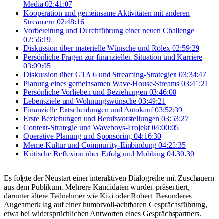
Media
02:41:07
Kooperation und gemeinsame Aktivitäten mit anderen
Streamern
02:48:16
Vorbereitung und Durchführung einer neuen Challenge
02:56:19
Diskussion über materielle Wünsche und Rolex
02:59:29
Persönliche Fragen zur finanziellen Situation und Karriere
03:09:05
Diskussion über GTA 6 und Streaming-Strategien
03:34:47
Planung eines gemeinsamen Wave-House-Streams
03:41:21
Persönliche Vorlieben und Beziehungen
03:46:08
Lebensziele und Wohnungswünsche
03:49:21
Finanzielle Entscheidungen und Autokauf
03:52:39
Erste Beziehungen und Berufsvorstellungen
03:53:27
Content-Strategie und Waveboys-Projekt
04:00:05
Operative Planung und Sponsoring
04:16:30
Meme-Kultur und Community-Einbindung
04:23:35
Kritische Reflexion über Erfolg und Mobbing
04:30:30
Es folgte der Neustart einer interaktiven Dialogreihe mit Zuschauern
aus dem Publikum. Mehrere Kandidaten wurden präsentiert,
darunter ältere Teilnehmer wie Kixi oder Robert. Besonderes
Augenmerk lag auf einer humorvoll-achtbaren Gesprächsführung,
etwa bei widersprüchlichen Antworten eines Gesprächspartners.