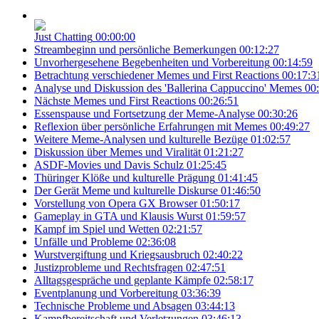
Just Chatting
00:00:00
Streambeginn und persönliche Bemerkungen
00:12:27
Unvorhergesehene Begebenheiten und Vorbereitung
00:14:59
Betrachtung verschiedener Memes und First Reactions
00:17:3
Analyse und Diskussion des 'Ballerina Cappuccino' Memes
00
Nächste Memes und First Reactions
00:26:51
Essenspause und Fortsetzung der Meme-Analyse
00:30:26
Reflexion über persönliche Erfahrungen mit Memes
00:49:27
Weitere Meme-Analysen und kulturelle Bezüge
01:02:57
Diskussion über Memes und Viralität
01:21:27
ASDF-Movies und Davis Schulz
01:25:45
Thüringer Klöße und kulturelle Prägung
01:41:45
Der Gerät Meme und kulturelle Diskurse
01:46:50
Vorstellung von Opera GX Browser
01:50:17
Gameplay in GTA und Klausis Wurst
01:59:57
Kampf im Spiel und Wetten
02:21:57
Unfälle und Probleme
02:36:08
Wurstvergiftung und Kriegsausbruch
02:40:22
Justizprobleme und Rechtsfragen
02:47:51
Alltagsgespräche und geplante Kämpfe
02:58:17
Eventplanung und Vorbereitung
03:36:39
Technische Probleme und Absagen
03:44:13
Kampfbereitschaft und Verletzungen
03:46:13