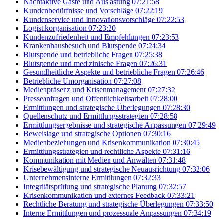
Nachtaktive Gäste und Auslastung
07:21:58
Kundenbedürfnisse und Vorschläge
07:22:19
Kundenservice und Innovationsvorschläge
07:22:53
Logistikorganisation
07:23:20
Kundenzufriedenheit und Empfehlungen
07:23:53
Krankenhausbesuch und Blutspende
07:24:34
Blutspende und betriebliche Fragen
07:25:38
Blutspende und medizinische Fragen
07:26:31
Gesundheitliche Aspekte und betriebliche Fragen
07:26:46
Betriebliche Umorganisation
07:27:08
Medienpräsenz und Krisenmanagement
07:27:32
Presseanfragen und Öffentlichkeitsarbeit
07:28:00
Ermittlungen und strategische Überlegungen
07:28:30
Quellenschutz und Ermittlungsstrategien
07:28:58
Ermittlungsergebnisse und strategische Anpassungen
07:29:49
Beweislage und strategische Optionen
07:30:16
Medienbeziehungen und Krisenkommunikation
07:30:45
Ermittlungsstrategien und rechtliche Aspekte
07:31:16
Kommunikation mit Medien und Anwälten
07:31:48
Krisebewältigung und strategische Neuausrichtung
07:32:06
Unternehmensinterne Ermittlungen
07:32:33
Integritätsprüfung und strategische Planung
07:32:57
Krisenkommunikation und externes Feedback
07:33:21
Rechtliche Beratung und strategische Überlegungen
07:33:50
Interne Ermittlungen und prozessuale Anpassungen
07:34:19