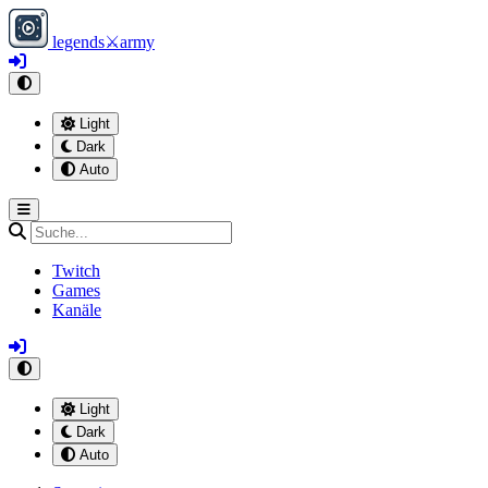
legends
⚔
army
Light
Dark
Auto
Twitch
Games
Kanäle
Light
Dark
Auto