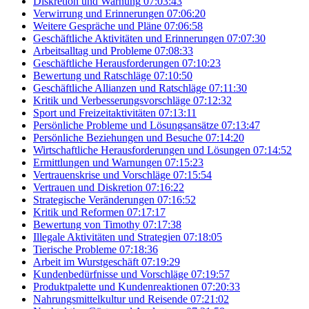
Diskretion und Warnung
07:03:43
Verwirrung und Erinnerungen
07:06:20
Weitere Gespräche und Pläne
07:06:58
Geschäftliche Aktivitäten und Erinnerungen
07:07:30
Arbeitsalltag und Probleme
07:08:33
Geschäftliche Herausforderungen
07:10:23
Bewertung und Ratschläge
07:10:50
Geschäftliche Allianzen und Ratschläge
07:11:30
Kritik und Verbesserungsvorschläge
07:12:32
Sport und Freizeitaktivitäten
07:13:11
Persönliche Probleme und Lösungsansätze
07:13:47
Persönliche Beziehungen und Besuche
07:14:20
Wirtschaftliche Herausforderungen und Lösungen
07:14:52
Ermittlungen und Warnungen
07:15:23
Vertrauenskrise und Vorschläge
07:15:54
Vertrauen und Diskretion
07:16:22
Strategische Veränderungen
07:16:52
Kritik und Reformen
07:17:17
Bewertung von Timothy
07:17:38
Illegale Aktivitäten und Strategien
07:18:05
Tierische Probleme
07:18:36
Arbeit im Wurstgeschäft
07:19:29
Kundenbedürfnisse und Vorschläge
07:19:57
Produktpalette und Kundenreaktionen
07:20:33
Nahrungsmittelkultur und Reisende
07:21:02