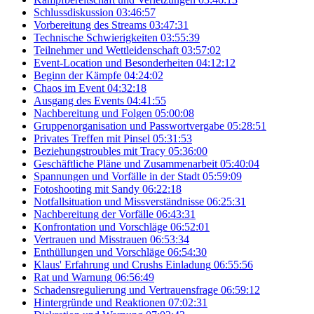
Schlussdiskussion
03:46:57
Vorbereitung des Streams
03:47:31
Technische Schwierigkeiten
03:55:39
Teilnehmer und Wettleidenschaft
03:57:02
Event-Location und Besonderheiten
04:12:12
Beginn der Kämpfe
04:24:02
Chaos im Event
04:32:18
Ausgang des Events
04:41:55
Nachbereitung und Folgen
05:00:08
Gruppenorganisation und Passwortvergabe
05:28:51
Privates Treffen mit Pinsel
05:31:53
Beziehungstroubles mit Tracy
05:36:00
Geschäftliche Pläne und Zusammenarbeit
05:40:04
Spannungen und Vorfälle in der Stadt
05:59:09
Fotoshooting mit Sandy
06:22:18
Notfallsituation und Missverständnisse
06:25:31
Nachbereitung der Vorfälle
06:43:31
Konfrontation und Vorschläge
06:52:01
Vertrauen und Misstrauen
06:53:34
Enthüllungen und Vorschläge
06:54:30
Klaus' Erfahrung und Crushs Einladung
06:55:56
Rat und Warnung
06:56:49
Schadensregulierung und Vertrauensfrage
06:59:12
Hintergründe und Reaktionen
07:02:31