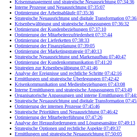
Krisenmanagement und strategische Neuausrichtung
07:34:36
Interne Prozesse und Neuausrichtung
07:35:07
Optimierung der Arbeitsabläufe
07:35:36
Strategische Neuausrichtung und digitale Transformation
07:36
Krisenbewältigung und strategische Anpassungen
07:36:32
Optimierung der Kundenbeziehungen
07:37:10
Optimierung der Mitarbeiterzufriedenheit
07:37:44
Optimierung der Lieferketten
07:38:33
Optimierung der Finanzplanung
07:39:05
Optimierung der Marketingstrategie
07:40:13
Strategische Neuausrichtung und Markenaufbau
07:40:47
Optimierung der Kundenkommunikation
07:41:20
Strategien zur Krisenbewältigung
07:41:46
Analyse der Ereignisse und rechtliche Schritte
07:42:16
Ermittlungen und strategische Überlegungen
07:42:42
Krisenkommunikation und Medienbeziehungen
07:43:08
Interne Ermittlungen und strategische Anpassungen
07:43:49
Organisatorische Anpassungen und interne Ermittlungen
07:44
Strategische Neuausrichtung und digitale Transformation
07:45
Optimierung der internen Prozesse
07:45:46
Strategische Prioritäten und Neuausrichtung
07:46:42
Optimierung der Mitarbeiterführung
07:47:26
Analyse der Herausforderungen und Lösungsansätze
07:49:13
Strategische Optionen und rechtliche Aspekte
07:49:37
Ermittlungen und strategische Neuausrichtung
07:50:05