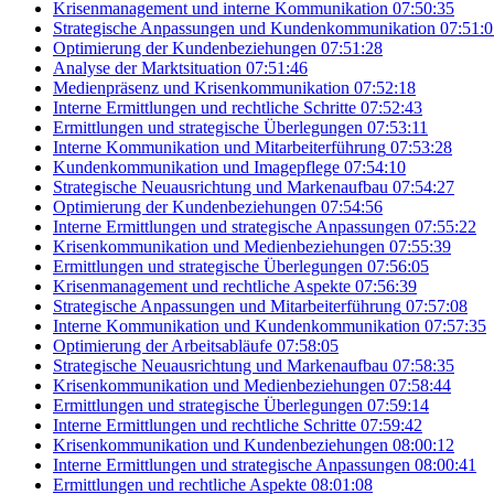
Krisenmanagement und interne Kommunikation
07:50:35
Strategische Anpassungen und Kundenkommunikation
07:51:0
Optimierung der Kundenbeziehungen
07:51:28
Analyse der Marktsituation
07:51:46
Medienpräsenz und Krisenkommunikation
07:52:18
Interne Ermittlungen und rechtliche Schritte
07:52:43
Ermittlungen und strategische Überlegungen
07:53:11
Interne Kommunikation und Mitarbeiterführung
07:53:28
Kundenkommunikation und Imagepflege
07:54:10
Strategische Neuausrichtung und Markenaufbau
07:54:27
Optimierung der Kundenbeziehungen
07:54:56
Interne Ermittlungen und strategische Anpassungen
07:55:22
Krisenkommunikation und Medienbeziehungen
07:55:39
Ermittlungen und strategische Überlegungen
07:56:05
Krisenmanagement und rechtliche Aspekte
07:56:39
Strategische Anpassungen und Mitarbeiterführung
07:57:08
Interne Kommunikation und Kundenkommunikation
07:57:35
Optimierung der Arbeitsabläufe
07:58:05
Strategische Neuausrichtung und Markenaufbau
07:58:35
Krisenkommunikation und Medienbeziehungen
07:58:44
Ermittlungen und strategische Überlegungen
07:59:14
Interne Ermittlungen und rechtliche Schritte
07:59:42
Krisenkommunikation und Kundenbeziehungen
08:00:12
Interne Ermittlungen und strategische Anpassungen
08:00:41
Ermittlungen und rechtliche Aspekte
08:01:08