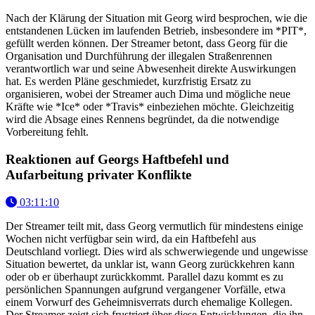
Nach der Klärung der Situation mit Georg wird besprochen, wie die
entstandenen Lücken im laufenden Betrieb, insbesondere im *PIT*,
gefüllt werden können. Der Streamer betont, dass Georg für die
Organisation und Durchführung der illegalen Straßenrennen
verantwortlich war und seine Abwesenheit direkte Auswirkungen
hat. Es werden Pläne geschmiedet, kurzfristig Ersatz zu
organisieren, wobei der Streamer auch Dima und mögliche neue
Kräfte wie *Ice* oder *Travis* einbeziehen möchte. Gleichzeitig
wird die Absage eines Rennens begründet, da die notwendige
Vorbereitung fehlt.
Reaktionen auf Georgs Haftbefehl und
Aufarbeitung privater Konflikte
03:11:10
Der Streamer teilt mit, dass Georg vermutlich für mindestens einige
Wochen nicht verfügbar sein wird, da ein Haftbefehl aus
Deutschland vorliegt. Dies wird als schwerwiegende und ungewisse
Situation bewertet, da unklar ist, wann Georg zurückkehren kann
oder ob er überhaupt zurückkommt. Parallel dazu kommt es zu
persönlichen Spannungen aufgrund vergangener Vorfälle, etwa
einem Vorwurf des Geheimnisverrats durch ehemalige Kollegen.
Der Streamer zeigt sich frustriert über diese Entwicklungen, die ihn