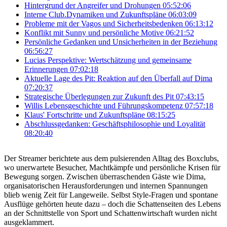
Hintergrund der Angreifer und Drohungen
05:52:06
Interne Club.Dynamiken und Zukunftspläne
06:03:09
Probleme mit der Vagos und Sicherheitsbedenken
06:13:12
Konflikt mit Sunny und persönliche Motive
06:21:52
Persönliche Gedanken und Unsicherheiten in der Beziehung
06:56:27
Lucias Perspektive: Wertschätzung und gemeinsame
Erinnerungen
07:02:18
Aktuelle Lage des Pit: Reaktion auf den Überfall auf Dima
07:20:37
Strategische Überlegungen zur Zukunft des Pit
07:43:15
Willis Lebensgeschichte und Führungskompetenz
07:57:18
Klaus' Fortschritte und Zukunftspläne
08:15:25
Abschlussgedanken: Geschäftsphilosophie und Loyalität
08:20:40
Der Streamer berichtete aus dem pulsierenden Alltag des Boxclubs,
wo unerwartete Besucher, Machtkämpfe und persönliche Krisen für
Bewegung sorgen. Zwischen überraschenden Gäste wie Dima,
organisatorischen Herausforderungen und internen Spannungen
blieb wenig Zeit für Langeweile. Selbst Style-Fragen und spontane
Ausflüge gehörten heute dazu – doch die Schattenseiten des Lebens
an der Schnittstelle von Sport und Schattenwirtschaft wurden nicht
ausgeklammert.