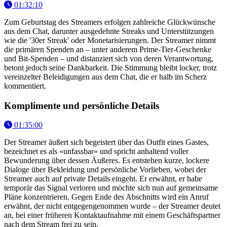
01:32:10
Zum Geburtstag des Streamers erfolgen zahlreiche Glückwünsche
aus dem Chat, darunter ausgedehnte Streaks und Unterstützungen
wie die '30er Streak' oder Monetarisierungen. Der Streamer nimmt
die primären Spenden an – unter anderem Prime-Tier-Geschenke
und Bit-Spenden – und distanziert sich von deren Verantwortung,
betont jedoch seine Dankbarkeit. Die Stimmung bleibt locker, trotz
vereinzelter Beleidigungen aus dem Chat, die er halb im Scherz
kommentiert.
Komplimente und persönliche Details
01:35:00
Der Streamer äußert sich begeistert über das Outfit eines Gastes,
bezeichnet es als «unfassbar» und spricht anhaltend voller
Bewunderung über dessen Äußeres. Es entstehen kurze, lockere
Dialoge über Bekleidung und persönliche Vorlieben, wobei der
Streamer auch auf private Details eingeht. Er erwähnt, er habe
temporär das Signal verloren und möchte sich nun auf gemeinsame
Pläne konzentrieren. Gegen Ende des Abschnitts wird ein Anruf
erwähnt, der nicht entgegengenommen wurde – der Streamer deutet
an, bei einer früheren Kontaktaufnahme mit einem Geschäftspartner
nach dem Stream frei zu sein.