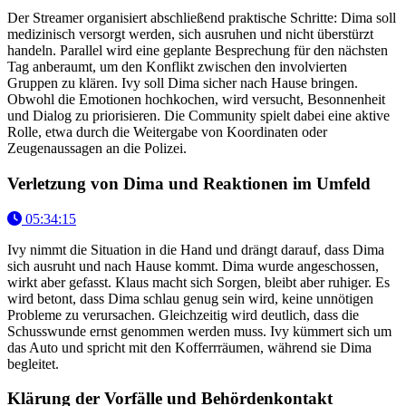
Der Streamer organisiert abschließend praktische Schritte: Dima soll
medizinisch versorgt werden, sich ausruhen und nicht überstürzt
handeln. Parallel wird eine geplante Besprechung für den nächsten
Tag anberaumt, um den Konflikt zwischen den involvierten
Gruppen zu klären. Ivy soll Dima sicher nach Hause bringen.
Obwohl die Emotionen hochkochen, wird versucht, Besonnenheit
und Dialog zu priorisieren. Die Community spielt dabei eine aktive
Rolle, etwa durch die Weitergabe von Koordinaten oder
Zeugenaussagen an die Polizei.
Verletzung von Dima und Reaktionen im Umfeld
05:34:15
Ivy nimmt die Situation in die Hand und drängt darauf, dass Dima
sich ausruht und nach Hause kommt. Dima wurde angeschossen,
wirkt aber gefasst. Klaus macht sich Sorgen, bleibt aber ruhiger. Es
wird betont, dass Dima schlau genug sein wird, keine unnötigen
Probleme zu verursachen. Gleichzeitig wird deutlich, dass die
Schusswunde ernst genommen werden muss. Ivy kümmert sich um
das Auto und spricht mit den Kofferrräumen, während sie Dima
begleitet.
Klärung der Vorfälle und Behördenkontakt