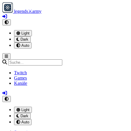
legends
⚔
army
Light
Dark
Auto
Twitch
Games
Kanäle
Light
Dark
Auto