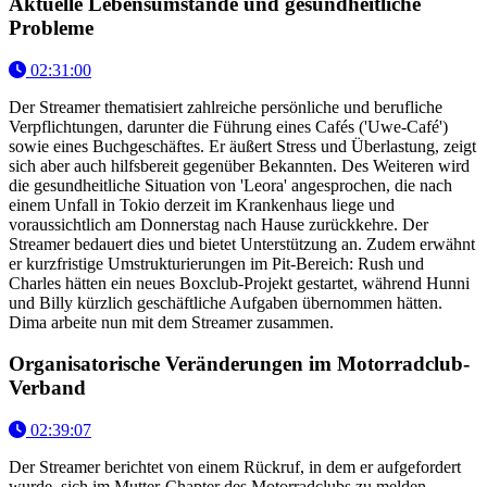
Aktuelle Lebensumstände und gesundheitliche
Probleme
02:31:00
Der Streamer thematisiert zahlreiche persönliche und berufliche
Verpflichtungen, darunter die Führung eines Cafés ('Uwe-Café')
sowie eines Buchgeschäftes. Er äußert Stress und Überlastung, zeigt
sich aber auch hilfsbereit gegenüber Bekannten. Des Weiteren wird
die gesundheitliche Situation von 'Leora' angesprochen, die nach
einem Unfall in Tokio derzeit im Krankenhaus liege und
voraussichtlich am Donnerstag nach Hause zurückkehre. Der
Streamer bedauert dies und bietet Unterstützung an. Zudem erwähnt
er kurzfristige Umstrukturierungen im Pit-Bereich: Rush und
Charles hätten ein neues Boxclub-Projekt gestartet, während Hunni
und Billy kürzlich geschäftliche Aufgaben übernommen hätten.
Dima arbeite nun mit dem Streamer zusammen.
Organisatorische Veränderungen im Motorradclub-
Verband
02:39:07
Der Streamer berichtet von einem Rückruf, in dem er aufgefordert
wurde, sich im Mutter-Chapter des Motorradclubs zu melden –