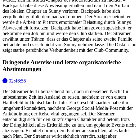
Backpack habe diese Anweisung erhalten und damit den Aufbau
des lokalen Chapter an Sunny verloren. Backpack habe sich
verpflichtet gefühlt, dem nachzukommen. Der Streamer betont, er
werde die Arbeit im Pit trotz emotionaler Belastung durch Sunnys
Abwesenheit fortsetzen. Backpack habe ihm zuvor zugesichert, er
bekomme den Job hin und werde den Club stärken. Der Streamer
erwähnt unter Tränen, dass er das Chapter als seine zweite Familie
betrachte und es sich nicht von Sunny nehmen lasse. Die Diskussion
zeigt starke persönliche Verbundenheit mit der Club-Community.
Dringende Ausreise und letzte organisatorische
Abstimmungen
02:46:55
Der Streamer teilt überraschend mit, noch in derselben Nacht für
unbestimmte Zeit ins Ausland zu reisen, nachdem er von einem
Haftbefehl in Deutschland erfuhr. Ein Geschäftspartner habe ihn
umgehend kontaktiert, nachdem Georgs Social-Media-Post mit der
Ankündigung der Reise viral gegangen sei. Der Streamer
entschuldigt sich für den kurzfristigen Charakter und betont, trotz
der Dringlichkeit alles Erdenkliche zu tun, um geplante Events nicht
abzusagen. Er bittet darum, dem Partner auszurichten, alles laufe
nach Plan. Der Streamer wirkt sichtlich verstört, zeigt aber