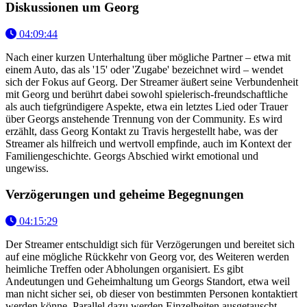
Diskussionen um Georg
04:09:44
Nach einer kurzen Unterhaltung über mögliche Partner – etwa mit
einem Auto, das als '15' oder 'Zugabe' bezeichnet wird – wendet
sich der Fokus auf Georg. Der Streamer äußert seine Verbundenheit
mit Georg und berührt dabei sowohl spielerisch-freundschaftliche
als auch tiefgründigere Aspekte, etwa ein letztes Lied oder Trauer
über Georgs anstehende Trennung von der Community. Es wird
erzählt, dass Georg Kontakt zu Travis hergestellt habe, was der
Streamer als hilfreich und wertvoll empfinde, auch im Kontext der
Familiengeschichte. Georgs Abschied wirkt emotional und
ungewiss.
Verzögerungen und geheime Begegnungen
04:15:29
Der Streamer entschuldigt sich für Verzögerungen und bereitet sich
auf eine mögliche Rückkehr von Georg vor, des Weiteren werden
heimliche Treffen oder Abholungen organisiert. Es gibt
Andeutungen und Geheimhaltung um Georgs Standort, etwa weil
man nicht sicher sei, ob dieser von bestimmten Personen kontaktiert
werden könne. Parallel dazu werden Einzelheiten ausgetauscht,