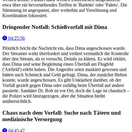
etwa über ein bevorstehendes Treffen in 'Barletto' oder 'Paleto'. Die
Stimmung ist angespannt, aber weiterhin auf Versöhnung und
Koordination fokussiert.
Dringender Notfall: Schießvorfall mit Dima
04:25:56
Plötzlich bricht die Nachricht ein, dass Dima angeschossen wurde.
Der Streamer wirkt überfordert und verliert vermutlich die Kontrolle
über den Stream, als er versucht, Details zu klären. Es wird erklärt,
dass Dima und seine Begleitung einen Überfall am Flugfeld
('Airfield') erlebt haben. Die Angreifer seien maskiert gewesen und
hätten nach Schmuck und Geld gefragt. Dima, der zunächst fliehen
konnte, wurde angeschossen. Es gibt Unklarheit darüber, ob der
Vorfall gezielt gegen Dima oder zufällig beim Überfall auf andere
passierte. Sanitäter Dr. Bob ist vor Ort, doch die Lage ist chaotisch –
die Polizei wird hinzugezogen, aber die Situation bleibt
unübersichtlich.
Chaos nach dem Vorfall: Suche nach Tätern und
medizinische Versorgung
04:45:47