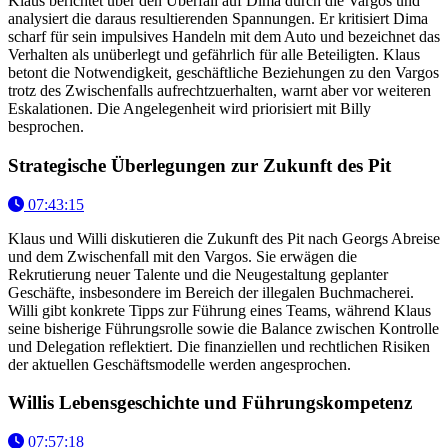
Klaus berichtet über den Überfall auf Dima durch die Vargos und
analysiert die daraus resultierenden Spannungen. Er kritisiert Dima
scharf für sein impulsives Handeln mit dem Auto und bezeichnet das
Verhalten als unüberlegt und gefährlich für alle Beteiligten. Klaus
betont die Notwendigkeit, geschäftliche Beziehungen zu den Vargos
trotz des Zwischenfalls aufrechtzuerhalten, warnt aber vor weiteren
Eskalationen. Die Angelegenheit wird priorisiert mit Billy
besprochen.
Strategische Überlegungen zur Zukunft des Pit
07:43:15
Klaus und Willi diskutieren die Zukunft des Pit nach Georgs Abreise
und dem Zwischenfall mit den Vargos. Sie erwägen die
Rekrutierung neuer Talente und die Neugestaltung geplanter
Geschäfte, insbesondere im Bereich der illegalen Buchmacherei.
Willi gibt konkrete Tipps zur Führung eines Teams, während Klaus
seine bisherige Führungsrolle sowie die Balance zwischen Kontrolle
und Delegation reflektiert. Die finanziellen und rechtlichen Risiken
der aktuellen Geschäftsmodelle werden angesprochen.
Willis Lebensgeschichte und Führungskompetenz
07:57:18