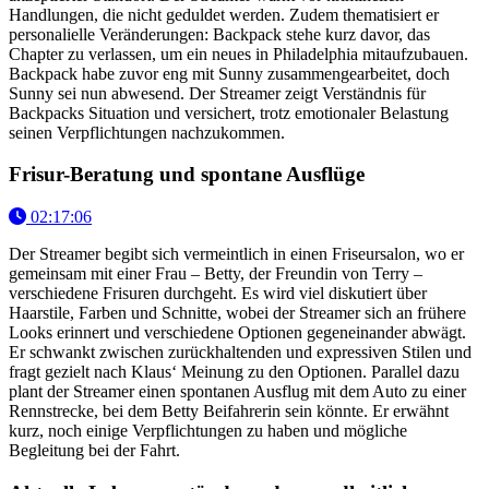
Handlungen, die nicht geduldet werden. Zudem thematisiert er
personalielle Veränderungen: Backpack stehe kurz davor, das
Chapter zu verlassen, um ein neues in Philadelphia mitaufzubauen.
Backpack habe zuvor eng mit Sunny zusammengearbeitet, doch
Sunny sei nun abwesend. Der Streamer zeigt Verständnis für
Backpacks Situation und versichert, trotz emotionaler Belastung
seinen Verpflichtungen nachzukommen.
Frisur-Beratung und spontane Ausflüge
02:17:06
Der Streamer begibt sich vermeintlich in einen Friseursalon, wo er
gemeinsam mit einer Frau – Betty, der Freundin von Terry –
verschiedene Frisuren durchgeht. Es wird viel diskutiert über
Haarstile, Farben und Schnitte, wobei der Streamer sich an frühere
Looks erinnert und verschiedene Optionen gegeneinander abwägt.
Er schwankt zwischen zurückhaltenden und expressiven Stilen und
fragt gezielt nach Klaus‘ Meinung zu den Optionen. Parallel dazu
plant der Streamer einen spontanen Ausflug mit dem Auto zu einer
Rennstrecke, bei dem Betty Beifahrerin sein könnte. Er erwähnt
kurz, noch einige Verpflichtungen zu haben und mögliche
Begleitung bei der Fahrt.