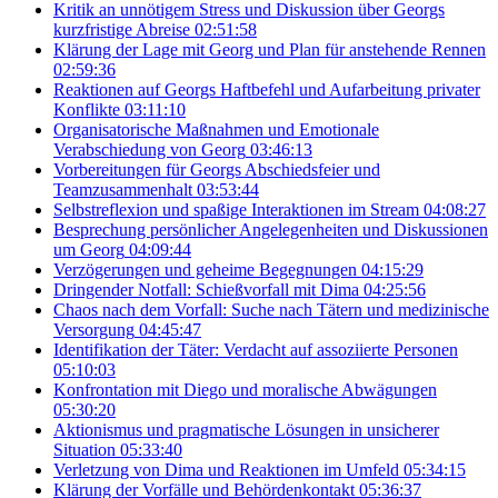
Kritik an unnötigem Stress und Diskussion über Georgs
kurzfristige Abreise
02:51:58
Klärung der Lage mit Georg und Plan für anstehende Rennen
02:59:36
Reaktionen auf Georgs Haftbefehl und Aufarbeitung privater
Konflikte
03:11:10
Organisatorische Maßnahmen und Emotionale
Verabschiedung von Georg
03:46:13
Vorbereitungen für Georgs Abschiedsfeier und
Teamzusammenhalt
03:53:44
Selbstreflexion und spaßige Interaktionen im Stream
04:08:27
Besprechung persönlicher Angelegenheiten und Diskussionen
um Georg
04:09:44
Verzögerungen und geheime Begegnungen
04:15:29
Dringender Notfall: Schießvorfall mit Dima
04:25:56
Chaos nach dem Vorfall: Suche nach Tätern und medizinische
Versorgung
04:45:47
Identifikation der Täter: Verdacht auf assoziierte Personen
05:10:03
Konfrontation mit Diego und moralische Abwägungen
05:30:20
Aktionismus und pragmatische Lösungen in unsicherer
Situation
05:33:40
Verletzung von Dima und Reaktionen im Umfeld
05:34:15
Klärung der Vorfälle und Behördenkontakt
05:36:37