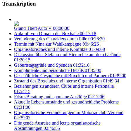
Transkription
Grand Theft Auto V
00:00:00
Ankunft von Dima in der Boxhalle
00:17:18
Veränderung des Charakters durch Pille
00:26:20
Termin mit Nina zur Wahlkampagne
00:46:26
Organisatorisches und interne Konflikte
01:09:08
Diskussion über Stefano und Hierarchie auf dem Gelände
01:20:15
Geburtstagsgrüße und Spenden
01:32:10
Komplimente und persönliche Details
01:35:00
Geschäftliche Gespräche mit Boxclub und Partnern
01:39:00
Zustand des Boxclubs und interne Organisation
01:49:34
Beziehungen zu anderen Clubs und interne Personalia
01:54:15
Frisur-Beratung und spontane Ausflüge
02:17:06
Aktuelle Lebensumstände und gesundheitliche Probleme
02:31:00
Organisatorische Veränderungen im Motorradclub-Verband
02:39:07
Dringende Ausreise und letzte organisatorische
Abstimmungen
02:46:55