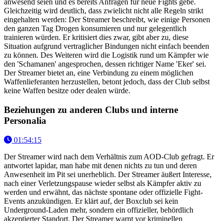
anwesend seien und es bereits Anfragen für neue Fights gebe.
Gleichzeitig wird deutlich, dass zwielicht nicht alle Regeln strikt
eingehalten werden: Der Streamer beschreibt, wie einige Personen
den ganzen Tag Drogen konsumieren und nur gelegentlich
trainieren würden. Er kritisiert dies zwar, gibt aber zu, diese
Situation aufgrund vertraglicher Bindungen nicht einfach beenden
zu können. Des Weiteren wird die Logistik rund um Kämpfer wie
den 'Schamanen' angesprochen, dessen richtiger Name 'Eker' sei.
Der Streamer bietet an, eine Verbindung zu einem möglichen
Waffenlieferanten herzustellen, betont jedoch, dass der Club selbst
keine Waffen besitze oder dealen würde.
Beziehungen zu anderen Clubs und interne
Personalia
01:54:15
Der Streamer wird nach dem Verhältnis zum AOD-Club gefragt. Er
antwortet lapidar, man habe mit denen nichts zu tun und deren
Anwesenheit im Pit sei unerheblich. Der Streamer äußert Interesse,
nach einer Verletzungspause wieder selbst als Kämpfer aktiv zu
werden und erwähnt, das nächste spontane oder offizielle Fight-
Events anzukündigen. Er klärt auf, der Boxclub sei kein
Underground-Laden mehr, sondern ein offizieller, behördlich
akzeptierter Standort. Der Streamer warnt vor kriminellen