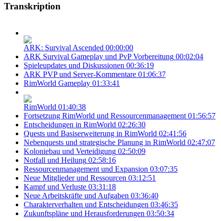
Transkription
ARK: Survival Ascended
00:00:00
ARK Survival Gameplay und PvP Vorbereitung
00:02:04
Spieleupdates und Diskussionen
00:36:19
ARK PVP und Server-Kommentare
01:06:37
RimWorld Gameplay
01:33:41
RimWorld
01:40:38
Fortsetzung RimWorld und Ressourcenmanagement
01:56:57
Entscheidungen in RimWorld
02:26:30
Quests und Basiserweiterung in RimWorld
02:41:56
Nebenquests und strategische Planung in RimWorld
02:47:07
Koloniebau und Verteidigung
02:50:09
Notfall und Heilung
02:58:16
Ressourcenmanagement und Expansion
03:07:35
Neue Mitglieder und Ressourcen
03:12:51
Kampf und Verluste
03:31:18
Neue Arbeitskräfte und Aufgaben
03:36:40
Charakterverhalten und Entscheidungen
03:46:35
Zukunftspläne und Herausforderungen
03:50:34