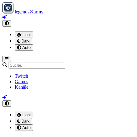
legends
⚔
army
Light
Dark
Auto
Twitch
Games
Kanäle
Light
Dark
Auto