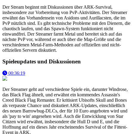
Der Stream beginnt mit Diskussionen über ARK-Survival,
insbesondere zur Vorbereitung von PvP-Aktivitäten. Der Streamer
erwähnt das Vorhandensein von Asidons und Aurillacsten, die im
PvP nützlich sind. Es gibt technische Probleme mit den Dienern, die
chaotisch laufen, und das Spawn-System funktioniert nicht
einwandfrei. Der Streamer farmt Metal und bereitet sich auf das
nächste PvP vor, während er auch über die Map-Größe und die
verschiedenen Metal-Farm-Methoden auf offiziellen und nicht-
offiziellen Servern diskutiert.
Spieleupdates und Diskussionen
00:36:19
Der Streamer geht auf verschiedene Spiele ein, darunter Windrose,
das Black Flag ähnelt, und erwähnt ein kommendes Assassin's
Creed Black Flag Remaster. Er kritisiert Ubisofts Skull and Bones
als verpasste Chance und diskutiert ARK-Updates, einschließlich
des neuen Barrowbug-DLCs, der für 10 Euro angeboten wird und
als 'pay to win' angesehen wird. Auch die Entwicklung von Star
Citizen wird erwähnt, insbesondere die Hull D und E, und die
Hoffnung auf ein dieses Jahr erscheinendes Survival of the Fittest-
Event in ARK.