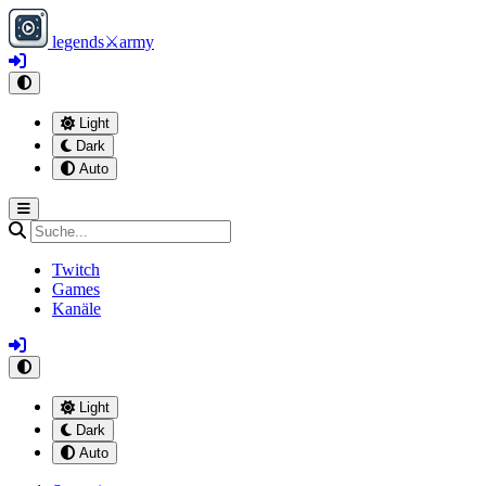
legends
⚔
army
Light
Dark
Auto
Twitch
Games
Kanäle
Light
Dark
Auto