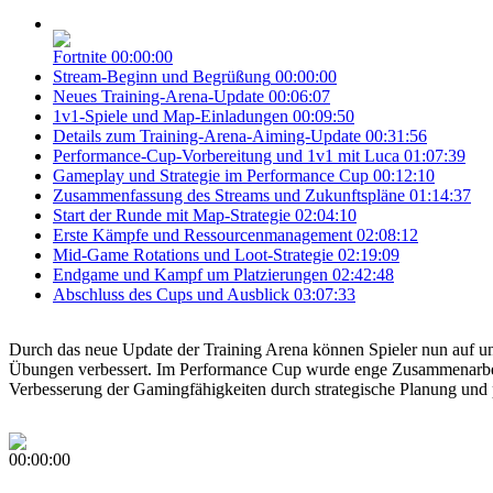
Fortnite
00:00:00
Stream-Beginn und Begrüßung
00:00:00
Neues Training-Arena-Update
00:06:07
1v1-Spiele und Map-Einladungen
00:09:50
Details zum Training-Arena-Aiming-Update
00:31:56
Performance-Cup-Vorbereitung und 1v1 mit Luca
01:07:39
Gameplay und Strategie im Performance Cup
00:12:10
Zusammenfassung des Streams und Zukunftspläne
01:14:37
Start der Runde mit Map-Strategie
02:04:10
Erste Kämpfe und Ressourcenmanagement
02:08:12
Mid-Game Rotations und Loot-Strategie
02:19:09
Endgame und Kampf um Platzierungen
02:42:48
Abschluss des Cups und Ausblick
03:07:33
Durch das neue Update der Training Arena können Spieler nun auf un
Übungen verbessert. Im Performance Cup wurde enge Zusammenarbeit 
Verbesserung der Gamingfähigkeiten durch strategische Planung und p
00:00:00