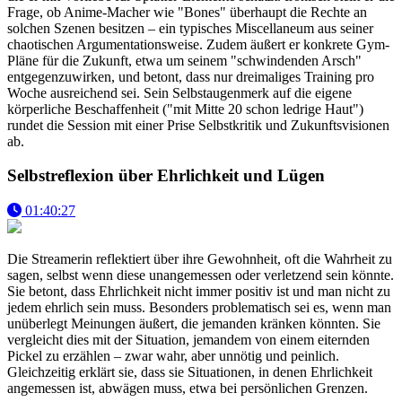
Frage, ob Anime-Macher wie "Bones" überhaupt die Rechte an
solchen Szenen besitzen – ein typisches Miscellaneum aus seiner
chaotischen Argumentationsweise. Zudem äußert er konkrete Gym-
Pläne für die Zukunft, etwa um seinem "schwindenden Arsch"
entgegenzuwirken, und betont, dass nur dreimaliges Training pro
Woche ausreichend sei. Sein Selbstaugenmerk auf die eigene
körperliche Beschaffenheit ("mit Mitte 20 schon ledrige Haut")
rundet die Session mit einer Prise Selbstkritik und Zukunftsvisionen
ab.
Selbstreflexion über Ehrlichkeit und Lügen
01:40:27
Die Streamerin reflektiert über ihre Gewohnheit, oft die Wahrheit zu
sagen, selbst wenn diese unangemessen oder verletzend sein könnte.
Sie betont, dass Ehrlichkeit nicht immer positiv ist und man nicht zu
jedem ehrlich sein muss. Besonders problematisch sei es, wenn man
unüberlegt Meinungen äußert, die jemanden kränken könnten. Sie
vergleicht dies mit der Situation, jemandem von einem eiternden
Pickel zu erzählen – zwar wahr, aber unnötig und peinlich.
Gleichzeitig erklärt sie, dass sie Situationen, in denen Ehrlichkeit
angemessen ist, abwägen muss, etwa bei persönlichen Grenzen.