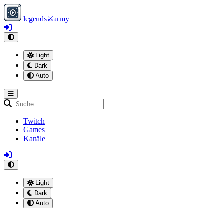
legends
⚔
army
Light
Dark
Auto
Twitch
Games
Kanäle
Light
Dark
Auto