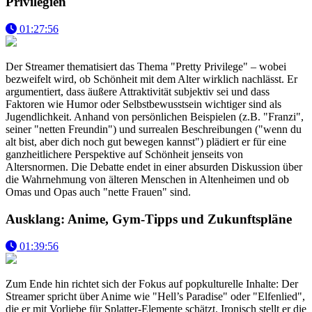
Privilegien
01:27:56
Der Streamer thematisiert das Thema "Pretty Privilege" – wobei
bezweifelt wird, ob Schönheit mit dem Alter wirklich nachlässt. Er
argumentiert, dass äußere Attraktivität subjektiv sei und dass
Faktoren wie Humor oder Selbstbewusstsein wichtiger sind als
Jugendlichkeit. Anhand von persönlichen Beispielen (z.B. "Franzi",
seiner "netten Freundin") und surrealen Beschreibungen ("wenn du
alt bist, aber dich noch gut bewegen kannst") plädiert er für eine
ganzheitlichere Perspektive auf Schönheit jenseits von
Altersnormen. Die Debatte endet in einer absurden Diskussion über
die Wahrnehmung von älteren Menschen in Altenheimen und ob
Omas und Opas auch "nette Frauen" sind.
Ausklang: Anime, Gym-Tipps und Zukunftspläne
01:39:56
Zum Ende hin richtet sich der Fokus auf popkulturelle Inhalte: Der
Streamer spricht über Anime wie "Hell’s Paradise" oder "Elfenlied",
die er mit Vorliebe für Splatter-Elemente schätzt. Ironisch stellt er die