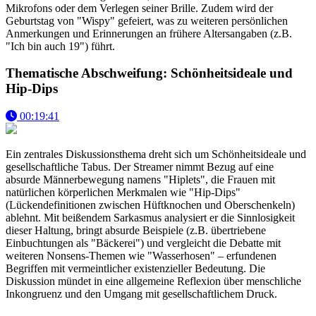
Mikrofons oder dem Verlegen seiner Brille. Zudem wird der
Geburtstag von "Wispy" gefeiert, was zu weiteren persönlichen
Anmerkungen und Erinnerungen an frühere Altersangaben (z.B.
"Ich bin auch 19") führt.
Thematische Abschweifung: Schönheitsideale und
Hip-Dips
00:19:41
Ein zentrales Diskussionsthema dreht sich um Schönheitsideale und
gesellschaftliche Tabus. Der Streamer nimmt Bezug auf eine
absurde Männerbewegung namens "Hiplets", die Frauen mit
natürlichen körperlichen Merkmalen wie "Hip-Dips"
(Lückendefinitionen zwischen Hüftknochen und Oberschenkeln)
ablehnt. Mit beißendem Sarkasmus analysiert er die Sinnlosigkeit
dieser Haltung, bringt absurde Beispiele (z.B. übertriebene
Einbuchtungen als "Bäckerei") und vergleicht die Debatte mit
weiteren Nonsens-Themen wie "Wasserhosen" – erfundenen
Begriffen mit vermeintlicher existenzieller Bedeutung. Die
Diskussion mündet in eine allgemeine Reflexion über menschliche
Inkongruenz und den Umgang mit gesellschaftlichem Druck.