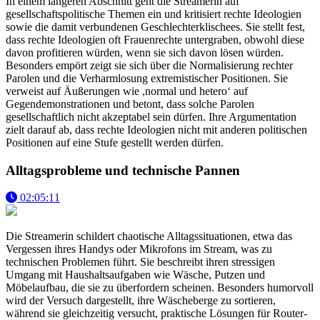
In einem längeren Abschnitt geht die Streamerin auf
gesellschaftspolitische Themen ein und kritisiert rechte Ideologien
sowie die damit verbundenen Geschlechterklischees. Sie stellt fest,
dass rechte Ideologien oft Frauenrechte untergraben, obwohl diese
davon profitieren würden, wenn sie sich davon lösen würden.
Besonders empört zeigt sie sich über die Normalisierung rechter
Parolen und die Verharmlosung extremistischer Positionen. Sie
verweist auf Äußerungen wie ,normal und hetero‘ auf
Gegendemonstrationen und betont, dass solche Parolen
gesellschaftlich nicht akzeptabel sein dürfen. Ihre Argumentation
zielt darauf ab, dass rechte Ideologien nicht mit anderen politischen
Positionen auf eine Stufe gestellt werden dürfen.
Alltagsprobleme und technische Pannen
02:05:11
Die Streamerin schildert chaotische Alltagssituationen, etwa das
Vergessen ihres Handys oder Mikrofons im Stream, was zu
technischen Problemen führt. Sie beschreibt ihren stressigen
Umgang mit Haushaltsaufgaben wie Wäsche, Putzen und
Möbelaufbau, die sie zu überfordern scheinen. Besonders humorvoll
wird der Versuch dargestellt, ihre Wäscheberge zu sortieren,
während sie gleichzeitig versucht, praktische Lösungen für Router-