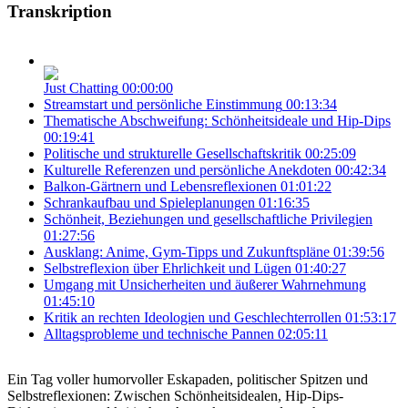
Transkription
Just Chatting
00:00:00
Streamstart und persönliche Einstimmung
00:13:34
Thematische Abschweifung: Schönheitsideale und Hip-Dips
00:19:41
Politische und strukturelle Gesellschaftskritik
00:25:09
Kulturelle Referenzen und persönliche Anekdoten
00:42:34
Balkon-Gärtnern und Lebensreflexionen
01:01:22
Schrankaufbau und Spieleplanungen
01:16:35
Schönheit, Beziehungen und gesellschaftliche Privilegien
01:27:56
Ausklang: Anime, Gym-Tipps und Zukunftspläne
01:39:56
Selbstreflexion über Ehrlichkeit und Lügen
01:40:27
Umgang mit Unsicherheiten und äußerer Wahrnehmung
01:45:10
Kritik an rechten Ideologien und Geschlechterrollen
01:53:17
Alltagsprobleme und technische Pannen
02:05:11
Ein Tag voller humorvoller Eskapaden, politischer Spitzen und
Selbstreflexionen: Zwischen Schönheitsidealen, Hip-Dips-