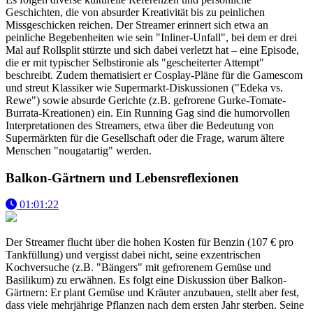
Geschichten, die von absurder Kreativität bis zu peinlichen
Missgeschicken reichen. Der Streamer erinnert sich etwa an
peinliche Begebenheiten wie sein "Inliner-Unfall", bei dem er drei
Mal auf Rollsplit stürzte und sich dabei verletzt hat – eine Episode,
die er mit typischer Selbstironie als "gescheiterter Attempt"
beschreibt. Zudem thematisiert er Cosplay-Pläne für die Gamescom
und streut Klassiker wie Supermarkt-Diskussionen ("Edeka vs.
Rewe") sowie absurde Gerichte (z.B. gefrorene Gurke-Tomate-
Burrata-Kreationen) ein. Ein Running Gag sind die humorvollen
Interpretationen des Streamers, etwa über die Bedeutung von
Supermärkten für die Gesellschaft oder die Frage, warum ältere
Menschen "nougatartig" werden.
Balkon-Gärtnern und Lebensreflexionen
01:01:22
Der Streamer flucht über die hohen Kosten für Benzin (107 € pro
Tankfüllung) und vergisst dabei nicht, seine exzentrischen
Kochversuche (z.B. "Bängers" mit gefrorenem Gemüse und
Basilikum) zu erwähnen. Es folgt eine Diskussion über Balkon-
Gärtnern: Er plant Gemüse und Kräuter anzubauen, stellt aber fest,
dass viele mehrjährige Pflanzen nach dem ersten Jahr sterben. Seine