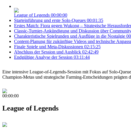
League of Legends
00:00:00
Starteinführung und erste Solo-Queues
00:01:35
Erstes Match: Fiora gegen Wukong – Strategische Herausford
Classic-Turnier-Ankündigung und Diskussion über Community-
Charakteristische Spielrunden und Ausflüge in die Nostalgie
00
Content-Planung für zukünftige Videos und technische Anpas
Finale Spiele und Meta-Diskussionen
02:15:25
Abschluss der Session und Ausblick
02:42:49
Endgültige Analyse der Session
03:11:44
Eine intensive League-of-Legends-Session mit Fokus auf Solo-Queues
Champion-Metas und strategische Farming-Entscheidungen prägten den
00:00:00
League of Legends