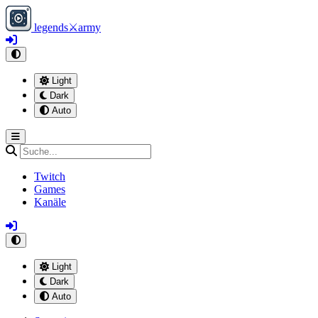
legends
⚔
army
Light
Dark
Auto
Twitch
Games
Kanäle
Light
Dark
Auto