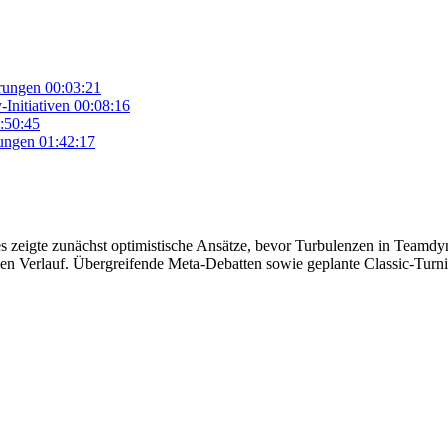
erungen
00:03:21
Initiativen
00:08:16
:50:45
sungen
01:42:17
 zeigte zunächst optimistische Ansätze, bevor Turbulenzen in Teamdy
 Verlauf. Übergreifende Meta-Debatten sowie geplante Classic-Turnie