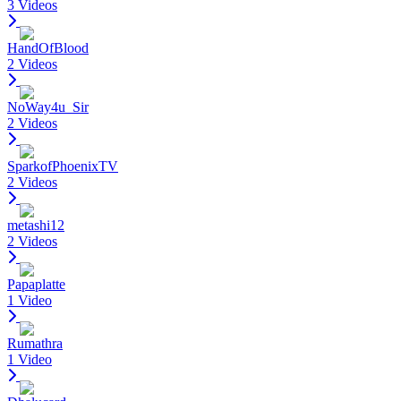
3 Videos
HandOfBlood
2 Videos
NoWay4u_Sir
2 Videos
SparkofPhoenixTV
2 Videos
metashi12
2 Videos
Papaplatte
1 Video
Rumathra
1 Video