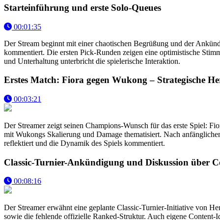
Starteinführung und erste Solo-Queues
00:01:35
Der Stream beginnt mit einer chaotischen Begrüßung und der Ankünd
kommentiert. Die ersten Pick-Runden zeigen eine optimistische Stimm
und Unterhaltung unterbricht die spielerische Interaktion.
Erstes Match: Fiora gegen Wukong – Strategische H
00:03:21
Der Streamer zeigt seinen Champions-Wunsch für das erste Spiel: F
mit Wukongs Skalierung und Damage thematisiert. Nach anfänglichen
reflektiert und die Dynamik des Spiels kommentiert.
Classic-Turnier-Ankündigung und Diskussion über C
00:08:16
Der Streamer erwähnt eine geplante Classic-Turnier-Initiative von He
sowie die fehlende offizielle Ranked-Struktur. Auch eigene Content