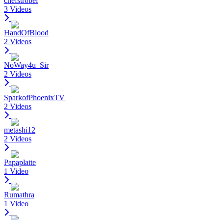
chefstrobel
3 Videos
HandOfBlood
2 Videos
NoWay4u_Sir
2 Videos
SparkofPhoenixTV
2 Videos
metashi12
2 Videos
Papaplatte
1 Video
Rumathra
1 Video