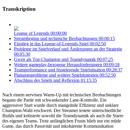
Transkription
League of Legends
00:00:00
Streambeginn und technische Beobachtungen
00:00:15
Einstieg in das League-of-Legends-Spiel
00:02:50
Probleme im Spielverlauf und Änderungen an der Strategie
00:05:30
Gwen als Top-Champion und Teamdynamik
00:07:25
Weitere gameplay-bezogene Herausforderungen
00:09:18
Teamperformance und frustrierende Spielsituation
00:28:37
Planungsprobleme und weitere Spielstrategien
00:52:50
Abschluss des Spiels und Reflexion
01:15:35
Nach einem nervösen Warm-Up mit technischen Beobachtungen
begann die Partie mit schwankender Lane-Kontrolle. Ein
aggressiver Start wurde durch mangelnde Effizienz und unklare
Champion-Wahl erschwert. Der Streamer testete unterschiedliche
Builds und kritisierte sowohl die Teamdynamik als auch die Starre
des eigenen Teams. Trotz anfänglichen Frusts blieb nur ein müde
Game, das durch Passivität und inkohärente Kommunikation