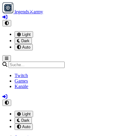
legends
⚔
army
Light
Dark
Auto
Twitch
Games
Kanäle
Light
Dark
Auto