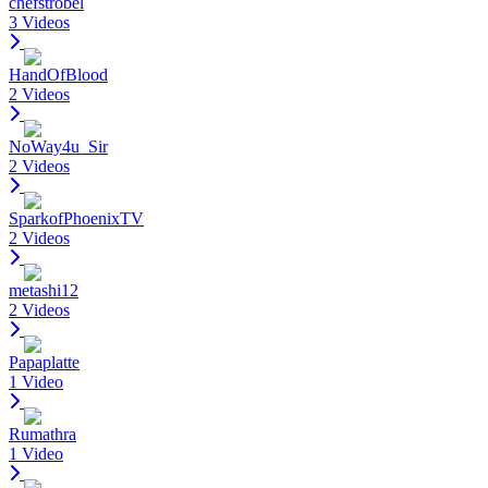
chefstrobel
3 Videos
HandOfBlood
2 Videos
NoWay4u_Sir
2 Videos
SparkofPhoenixTV
2 Videos
metashi12
2 Videos
Papaplatte
1 Video
Rumathra
1 Video