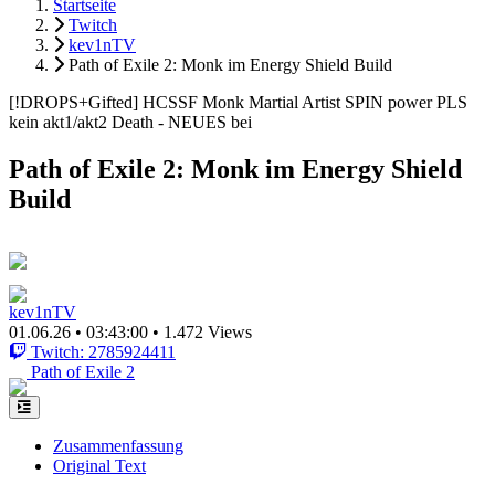
Startseite
Twitch
kev1nTV
Path of Exile 2: Monk im Energy Shield Build
[!DROPS+Gifted] HCSSF Monk Martial Artist SPIN power PLS
kein akt1/akt2 Death - NEUES bei
Path of Exile 2: Monk im Energy Shield
Build
kev1nTV
01.06.26
•
03:43:00
•
1.472 Views
Twitch: 2785924411
Path of Exile 2
Zusammenfassung
Original Text