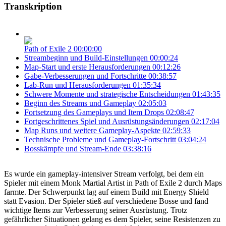
Transkription
Path of Exile 2
00:00:00
Streambeginn und Build-Einstellungen
00:00:24
Map-Start und erste Herausforderungen
00:12:26
Gabe-Verbesserungen und Fortschritte
00:38:57
Lab-Run und Herausforderungen
01:35:34
Schwere Momente und strategische Entscheidungen
01:43:35
Beginn des Streams und Gameplay
02:05:03
Fortsetzung des Gameplays und Item Drops
02:08:47
Fortgeschrittenes Spiel und Ausrüstungsänderungen
02:17:04
Map Runs und weitere Gameplay-Aspekte
02:59:33
Technische Probleme und Gameplay-Fortschritt
03:04:24
Bosskämpfe und Stream-Ende
03:38:16
Es wurde ein gameplay-intensiver Stream verfolgt, bei dem ein
Spieler mit einem Monk Martial Artist in Path of Exile 2 durch Maps
farmte. Der Schwerpunkt lag auf einem Build mit Energy Shield
statt Evasion. Der Spieler stieß auf verschiedene Bosse und fand
wichtige Items zur Verbesserung seiner Ausrüstung. Trotz
gefährlicher Situationen gelang es dem Spieler, seine Resistenzen zu