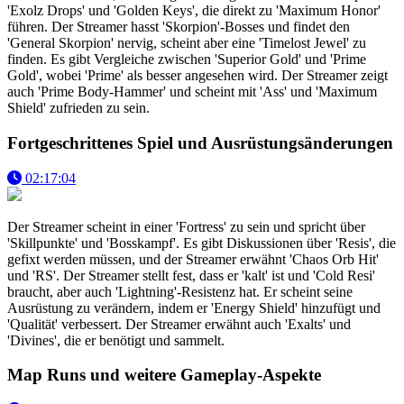
'Exolz Drops' und 'Golden Keys', die direkt zu 'Maximum Honor'
führen. Der Streamer hasst 'Skorpion'-Bosses und findet den
'General Skorpion' nervig, scheint aber eine 'Timelost Jewel' zu
finden. Es gibt Vergleiche zwischen 'Superior Gold' und 'Prime
Gold', wobei 'Prime' als besser angesehen wird. Der Streamer zeigt
auch 'Prime Body-Hammer' und scheint mit 'Ass' und 'Maximum
Shield' zufrieden zu sein.
Fortgeschrittenes Spiel und Ausrüstungsänderungen
02:17:04
Der Streamer scheint in einer 'Fortress' zu sein und spricht über
'Skillpunkte' und 'Bosskampf'. Es gibt Diskussionen über 'Resis', die
gefixt werden müssen, und der Streamer erwähnt 'Chaos Orb Hit'
und 'RS'. Der Streamer stellt fest, dass er 'kalt' ist und 'Cold Resi'
braucht, aber auch 'Lightning'-Resistenz hat. Er scheint seine
Ausrüstung zu verändern, indem er 'Energy Shield' hinzufügt und
'Qualität' verbessert. Der Streamer erwähnt auch 'Exalts' und
'Divines', die er benötigt und sammelt.
Map Runs und weitere Gameplay-Aspekte