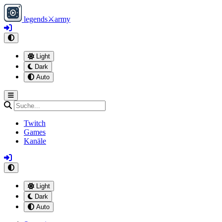
legends
⚔
army
Light
Dark
Auto
Twitch
Games
Kanäle
Light
Dark
Auto