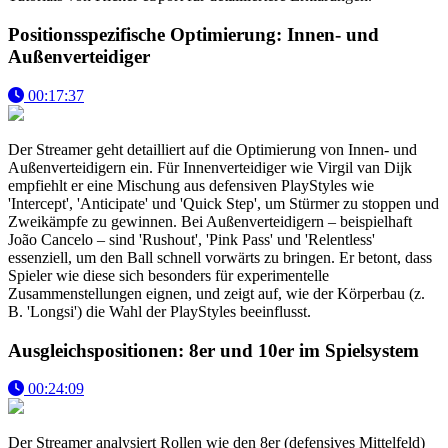
Positionsspezifische Optimierung: Innen- und
Außenverteidiger
00:17:37
Der Streamer geht detailliert auf die Optimierung von Innen- und
Außenverteidigern ein. Für Innenverteidiger wie Virgil van Dijk
empfiehlt er eine Mischung aus defensiven PlayStyles wie
'Intercept', 'Anticipate' und 'Quick Step', um Stürmer zu stoppen und
Zweikämpfe zu gewinnen. Bei Außenverteidigern – beispielhaft
João Cancelo – sind 'Rushout', 'Pink Pass' und 'Relentless'
essenziell, um den Ball schnell vorwärts zu bringen. Er betont, dass
Spieler wie diese sich besonders für experimentelle
Zusammenstellungen eignen, und zeigt auf, wie der Körperbau (z.
B. 'Longsi') die Wahl der PlayStyles beeinflusst.
Ausgleichspositionen: 8er und 10er im Spielsystem
00:24:09
Der Streamer analysiert Rollen wie den 8er (defensives Mittelfeld)