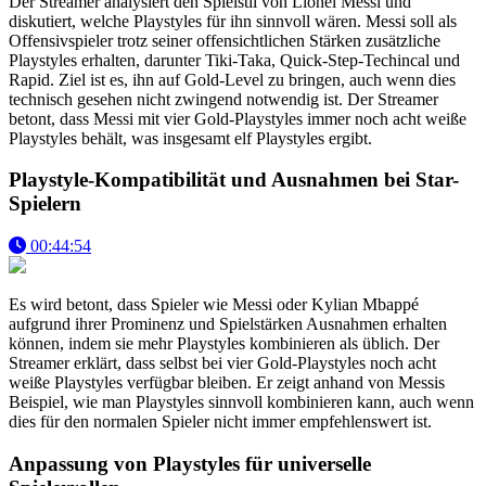
Der Streamer analysiert den Spielstil von Lionel Messi und
diskutiert, welche Playstyles für ihn sinnvoll wären. Messi soll als
Offensivspieler trotz seiner offensichtlichen Stärken zusätzliche
Playstyles erhalten, darunter Tiki-Taka, Quick-Step-Techincal und
Rapid. Ziel ist es, ihn auf Gold-Level zu bringen, auch wenn dies
technisch gesehen nicht zwingend notwendig ist. Der Streamer
betont, dass Messi mit vier Gold-Playstyles immer noch acht weiße
Playstyles behält, was insgesamt elf Playstyles ergibt.
Playstyle-Kompatibilität und Ausnahmen bei Star-
Spielern
00:44:54
Es wird betont, dass Spieler wie Messi oder Kylian Mbappé
aufgrund ihrer Prominenz und Spielstärken Ausnahmen erhalten
können, indem sie mehr Playstyles kombinieren als üblich. Der
Streamer erklärt, dass selbst bei vier Gold-Playstyles noch acht
weiße Playstyles verfügbar bleiben. Er zeigt anhand von Messis
Beispiel, wie man Playstyles sinnvoll kombinieren kann, auch wenn
dies für den normalen Spieler nicht immer empfehlenswert ist.
Anpassung von Playstyles für universelle