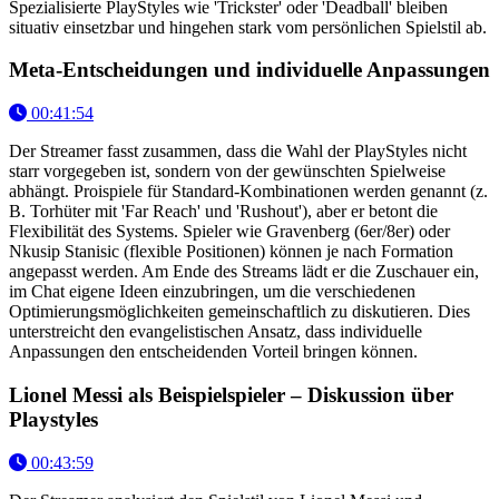
Spezialisierte PlayStyles wie 'Trickster' oder 'Deadball' bleiben
situativ einsetzbar und hingehen stark vom persönlichen Spielstil ab.
Meta-Entscheidungen und individuelle Anpassungen
00:41:54
Der Streamer fasst zusammen, dass die Wahl der PlayStyles nicht
starr vorgegeben ist, sondern von der gewünschten Spielweise
abhängt. Proispiele für Standard-Kombinationen werden genannt (z.
B. Torhüter mit 'Far Reach' und 'Rushout'), aber er betont die
Flexibilität des Systems. Spieler wie Gravenberg (6er/8er) oder
Nkusip Stanisic (flexible Positionen) können je nach Formation
angepasst werden. Am Ende des Streams lädt er die Zuschauer ein,
im Chat eigene Ideen einzubringen, um die verschiedenen
Optimierungsmöglichkeiten gemeinschaftlich zu diskutieren. Dies
unterstreicht den evangelistischen Ansatz, dass individuelle
Anpassungen den entscheidenden Vorteil bringen können.
Lionel Messi als Beispielspieler – Diskussion über
Playstyles
00:43:59