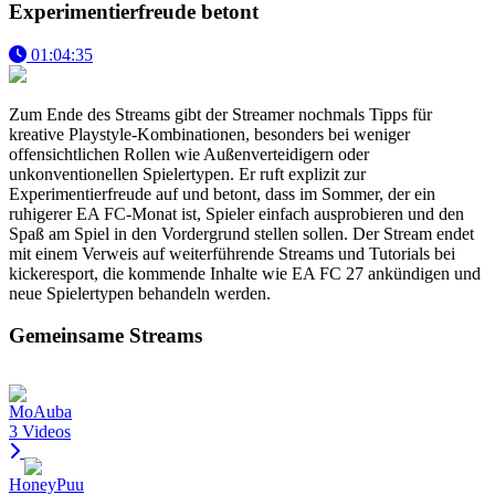
Experimentierfreude betont
01:04:35
Zum Ende des Streams gibt der Streamer nochmals Tipps für
kreative Playstyle-Kombinationen, besonders bei weniger
offensichtlichen Rollen wie Außenverteidigern oder
unkonventionellen Spielertypen. Er ruft explizit zur
Experimentierfreude auf und betont, dass im Sommer, der ein
ruhigerer EA FC-Monat ist, Spieler einfach ausprobieren und den
Spaß am Spiel in den Vordergrund stellen sollen. Der Stream endet
mit einem Verweis auf weiterführende Streams und Tutorials bei
kickeresport, die kommende Inhalte wie EA FC 27 ankündigen und
neue Spielertypen behandeln werden.
Gemeinsame Streams
MoAuba
3 Videos
HoneyPuu