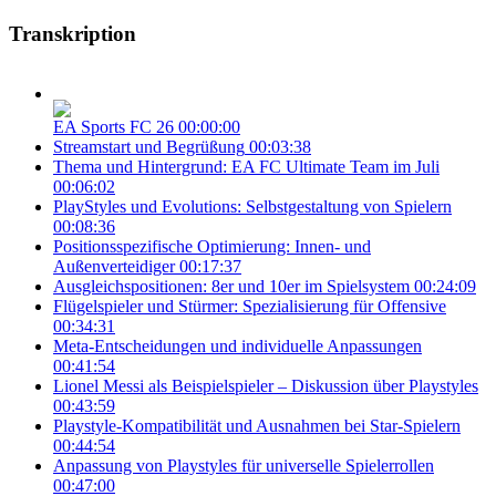
Transkription
EA Sports FC 26
00:00:00
Streamstart und Begrüßung
00:03:38
Thema und Hintergrund: EA FC Ultimate Team im Juli
00:06:02
PlayStyles und Evolutions: Selbstgestaltung von Spielern
00:08:36
Positionsspezifische Optimierung: Innen- und
Außenverteidiger
00:17:37
Ausgleichspositionen: 8er und 10er im Spielsystem
00:24:09
Flügelspieler und Stürmer: Spezialisierung für Offensive
00:34:31
Meta-Entscheidungen und individuelle Anpassungen
00:41:54
Lionel Messi als Beispielspieler – Diskussion über Playstyles
00:43:59
Playstyle-Kompatibilität und Ausnahmen bei Star-Spielern
00:44:54
Anpassung von Playstyles für universelle Spielerrollen
00:47:00