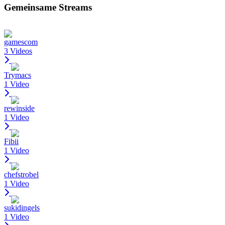
Gemeinsame Streams
gamescom
3 Videos
Trymacs
1 Video
rewinside
1 Video
Fibii
1 Video
chefstrobel
1 Video
sukidingels
1 Video