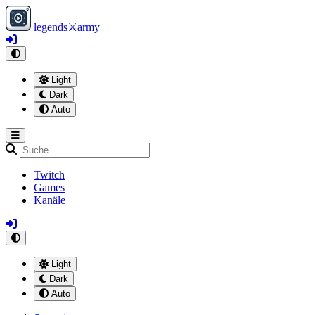
legends
⚔
army
Light
Dark
Auto
Twitch
Games
Kanäle
Light
Dark
Auto