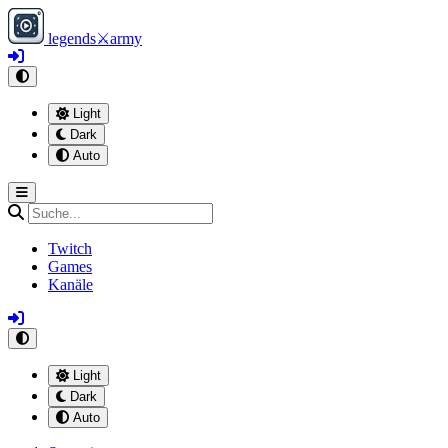
legends
⚔
army
Light
Dark
Auto
Twitch
Games
Kanäle
Light
Dark
Auto