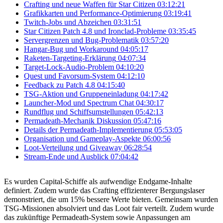
Crafting und neue Waffen für Star Citizen
03:12:21
Grafikkarten und Performance-Optimierung
03:19:41
Twitch-Jobs und Abzeichen
03:31:51
Star Citizen Patch 4.8 und Ironclad-Probleme
03:35:45
Servergrenzen und Bug-Problematik
03:57:20
Hangar-Bug und Workaround
04:05:17
Raketen-Targeting-Erklärung
04:07:34
Target-Lock-Audio-Problem
04:10:20
Quest und Favorsum-System
04:12:10
Feedback zu Patch 4.8
04:15:40
TSG-Aktion und Gruppeneinladung
04:17:42
Launcher-Mod und Spectrum Chat
04:30:17
Rundflug und Schiffsumstellungen
05:42:13
Permadeath-Mechanik Diskussion
05:47:16
Details der Permadeath-Implementierung
05:53:05
Organisation und Gameplay-Aspekte
06:00:56
Loot-Verteilung und Giveaway
06:28:54
Stream-Ende und Ausblick
07:04:42
Es wurden Capital-Schiffe als aufwendige Endgame-Inhalte
definiert. Zudem wurde das Crafting effizienterer Bergungslaser
demonstriert, die um 15% bessere Werte bieten. Gemeinsam wurden
TSG-Missionen absolviert und das Loot fair verteilt. Zudem wurde
das zukünftige Permadeath-System sowie Anpassungen am