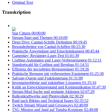
Original Text
Transkription
Star Citizen
00:00:00
Stream-Start und Themen
00:10:09
Deep Dive: Capital-Schiffe Definition
00:19:45
Besonderheiten von Capital-Schiffen
00:25:30
Praktische Anwendung und Einschränkungen
00:45:44
Gameplay: Reclaimer-Laser-Test
01:01:39
Crafting-Automaten und Laser-Verbesserungen
01:12:11
Standortwahl für Crafting und Bergbau
01:14:51
Effizienz der gecrafteten Bergungslaser
01:19:26
Praktische Bergung mit verbessertem Equipment
01:25:30
Salvage-Quests und Fraktionierung
01:31:09
Inventarprobleme und zukünftige Lösungen
01:35:16
Kritik an Entwicklungsstand und Kommunikation
01:47:39
Stream-Mod-Suche und geplante Aktionen
02:07:29
Balkonkraftwerke und Photovoltaik
02:30:29
Raid nach Bikino und Technical Issues
02:35:52
Twitch Stream Wizard und Giveaways
02:40:09
TSG Mission und Jagd auf Tundra-Korpione
02:49:08