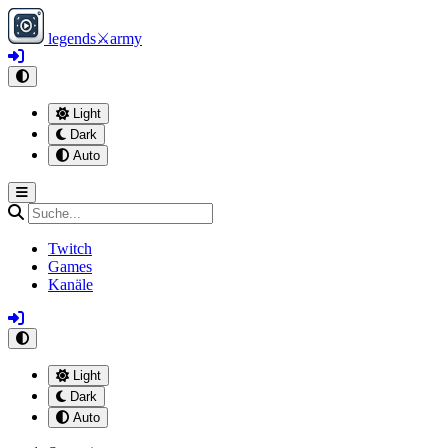
legends
⚔
army
Light
Dark
Auto
Twitch
Games
Kanäle
Light
Dark
Auto